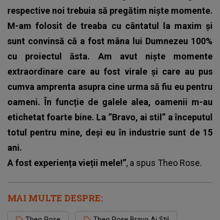
respective noi trebuia să pregătim niște momente.
M-am folosit de treaba cu cântatul la maxim și
sunt convinsă că a fost mâna lui Dumnezeu 100%
cu proiectul ăsta. Am avut niște momente
extraordinare care au fost virale și care au pus
cumva amprenta asupra cine urma să fiu eu pentru
oameni. În funcție de galele alea, oamenii m-au
etichetat foarte bine. La ”Bravo, ai stil” a începutul
totul pentru mine, deși eu în industrie sunt de 15
ani.
A fost experiența vieții mele!”
, a spus
Theo Rose
.
MAI MULTE DESPRE:
Theo Rose
Theo Rose Bravo Ai Stil