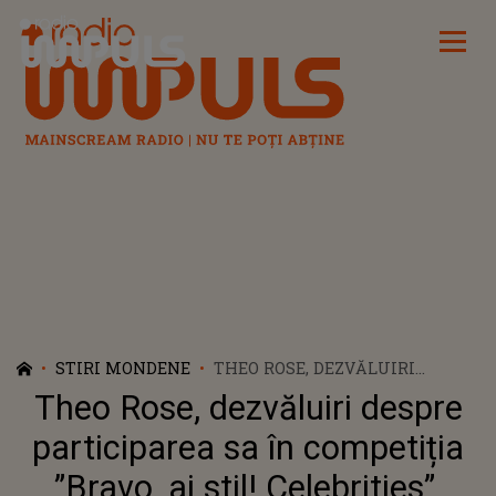
Radio Impuls
STIRI MONDENE
THEO ROSE, DEZVĂLUIRI
DESPRE PARTICIPAREA SA ÎN
Theo Rose, dezvăluiri despre
COMPETIȚIA ”BRAVO, AI STIL!
CELEBRITIES”, SEZONUL 6: ”A
participarea sa în competiția
FOST EXPERIENȚA VIEȚII
”Bravo, ai stil! Celebrities”,
MELE”