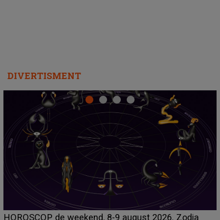
departe ca să le fie mai bine"
DIVERTISMENT
Emanuel a ținut ACEST DETALIU ASCUNS până