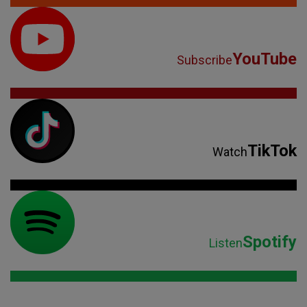
YouTube
Subscribe
TikTok
Watch
Spotify
Listen