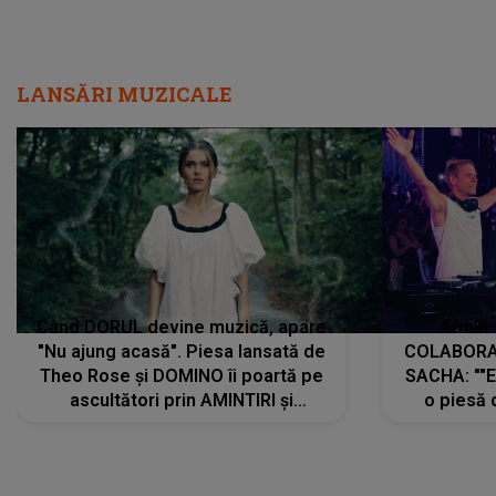
LANSĂRI MUZICALE
Când DORUL devine muzică, apare
Armin 
"Nu ajung acasă". Piesa lansată de
COLABORAR
Theo Rose și DOMINO îi poartă pe
SACHA: ""E
ascultători prin AMINTIRI și
o piesă 
REGĂSIRI, iar drumul emoțiilor
imediat pre
trece prin sufletul publicului:
cu mine șt
"Pentru toți cei care au plecat
păstrăm do