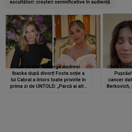
ascultători: creșteri semnificative în audiență
Cât de bine îi merge Andreei
MĂRTURIA
Ibacka după divorț! Fosta soție a
Pușcău!
lui Cabral a întors toate privirile în
cancer dato
prima zi de UNTOLD: „Parcă ai altă
Berkovich, 
strălucire, emani putere,
accident ru
încredere, siguranță...”
Dacă nu 