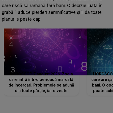
acum! În fața Alexandrei, concurentul din Casa Iubirii
face o MĂRTURISIRE NEAȘTEPTATĂ despre mama
sa: "I-am spus și ei în față, eu nu te iubesc pentru
că..."
HOROSCOP 7 august 2026. Zodia
HOROSCOP 
care intră într-o perioadă marcată
care are șa
de încercări. Problemele se adună
bani. O opo
din toate părțile, iar o veste
poate schi
neașteptată îi dă planurile peste
la
cap