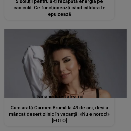
5 soluții pentru a-ți recăpăta energia pe
caniculă. Ce funcționează când căldura te
epuizează
tvmania.libertatea.ro
Cum arată Carmen Brumă la 49 de ani, deși a
mâncat desert zilnic în vacanță: «Nu e noroc!»
[FOTO]