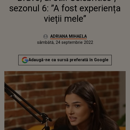
sezonul 6: ”A fost experiența
vieții mele”
Autor:
ADRIANA MIHAELA
Publicat:
vineri, 24 septembrie 2021
Actualizat:
sâmbătă, 24 septembrie 2022
Adaugă-ne ca sursă preferată în Google