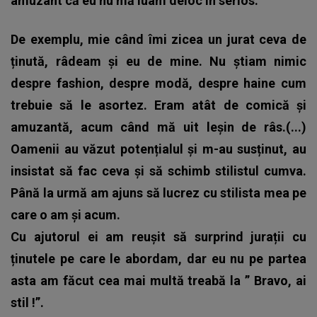
amuzant că eu nu mă luam deloc în serios.
De exemplu, mie când îmi zicea un jurat ceva de
ținută, râdeam și eu de mine. Nu știam nimic
despre fashion, despre modă, despre haine cum
trebuie să le asortez. Eram atât de comică și
amuzantă, acum când mă uit leșin de râs.(...)
Oamenii au văzut potențialul și m-au susținut, au
insistat să fac ceva și să schimb stilistul cumva.
Până la urmă am ajuns să lucrez cu stilista mea pe
care o am și acum.
Cu ajutorul ei am reușit să surprind jurații cu
ținutele pe care le abordam, dar eu nu pe partea
asta am făcut cea mai multă treabă la ”
Bravo, ai
stil
!”.