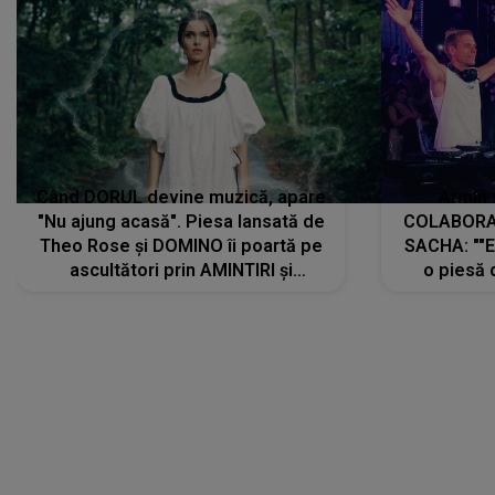
Când DORUL devine muzică, apare
Armin 
"Nu ajung acasă". Piesa lansată de
COLABORAR
Theo Rose și DOMINO îi poartă pe
SACHA: ""E
ascultători prin AMINTIRI și
o piesă 
REGĂSIRI, iar drumul emoțiilor
imediat pre
trece prin sufletul publicului:
cu mine șt
"Pentru toți cei care au plecat
păstrăm do
departe ca să le fie mai bine"