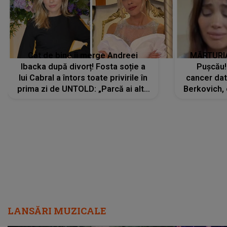
Cât de bine îi merge Andreei
MĂRTURIA
Ibacka după divorț! Fosta soție a
Pușcău!
lui Cabral a întors toate privirile în
cancer dato
prima zi de UNTOLD: „Parcă ai altă
Berkovich, 
strălucire, emani putere,
accident ru
încredere, siguranță...”
Dacă nu 
LANSĂRI MUZICALE