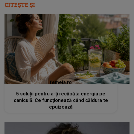
CITEȘTE ȘI
femeia.ro
5 soluții pentru a-ți recăpăta energia pe
caniculă. Ce funcționează când căldura te
epuizează