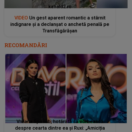
kanald2.ro
VIDEO
Un gest aparent romantic a stârnit
indignare și a declanșat o anchetă penală pe
Transfăgărășan
RECOMANDĂRI
Viviana Sposub, hotărâtă să vorbească
despre cearta dintre ea și Ruxi: „Amiciția