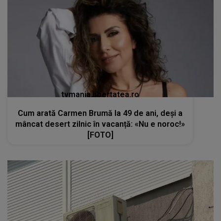
tvmania.libertatea.ro
Cum arată Carmen Brumă la 49 de ani, deși a
mâncat desert zilnic în vacanță: «Nu e noroc!»
[FOTO]