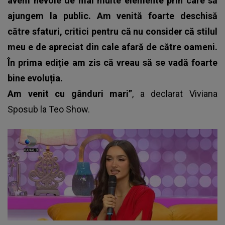
avem nevoie de mai multe elemente prin care să
ajungem la public. Am venită foarte deschisă
către sfaturi, critici pentru că nu consider că stilul
meu e de apreciat din cale afară de către oameni.
În prima ediție am zis că vreau să se vadă foarte
bine evoluția.
Am venit cu gânduri mari”
, a declarat Viviana
Sposub la Teo Show.