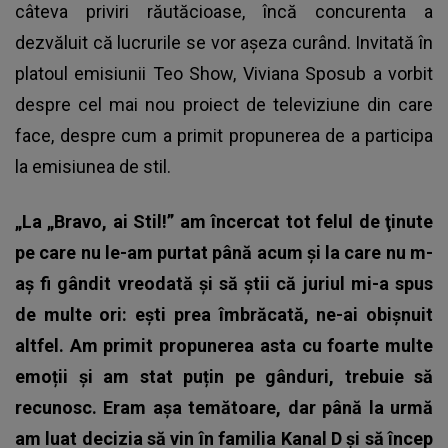
câteva priviri răutăcioase, încă concurenta a
dezvăluit că lucrurile se vor așeza curând. Invitată în
platoul emisiunii Teo Show,
Viviana Sposub
a vorbit
despre cel mai nou proiect de televiziune din care
face, despre cum a primit propunerea de a participa
la emisiunea de stil.
„La „Bravo, ai Stil!” am încercat tot felul de ţinute
pe care nu le-am purtat până acum și la care nu m-
aș fi gândit vreodată și să știi că juriul mi-a spus
de multe ori: ești prea îmbrăcată, ne-ai obișnuit
altfel. Am primit propunerea asta cu foarte multe
emoții și am stat puțin pe gânduri, trebuie să
recunosc. Eram așa temătoare, dar până la urmă
am luat decizia să vin în familia Kanal D și să încep