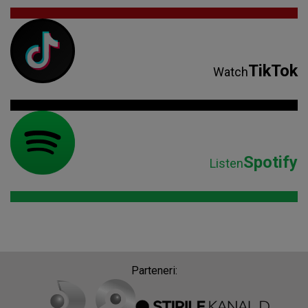
TikTok
Watch
Spotify
Listen
Parteneri: