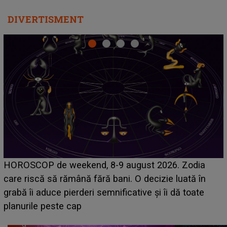
DIVERTISMENT
Emanuel a ținut ACEST DETALIU ASCUNS până
acum! În fața Alexandrei, concurentul din Casa Iubirii
face o MĂRTURISIRE NEAȘTEPTATĂ despre mama
sa: "I-am spus și ei în față, eu nu te iubesc pentru
că..."