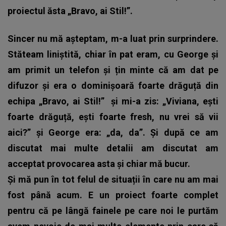
proiectul ăsta „Bravo, ai Stil!”.
Sincer nu mă așteptam, m-a luat prin surprindere.
Stăteam liniștită, chiar în pat eram, cu George și
am primit un telefon și țin minte că am dat pe
difuzor și era o dominișoară foarte drăguță din
echipa „Bravo, ai Stil!” și mi-a zis: „Viviana, ești
foarte drăguță, ești foarte fresh, nu vrei să vii
aici?” și George era: „da, da”. Și după ce am
discutat mai multe detalii am discutat am
acceptat provocarea asta și chiar mă bucur.
Și mă pun în tot felul de situații în care nu am mai
fost până acum. E un proiect foarte complet
pentru că pe lângă fainele pe care noi le purtăm