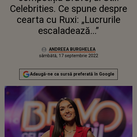
Celebrities. Ce spune despre
cearta cu Ruxi: „Lucrurile
escaladează...”
Autor:
ANDREEA BURGHELEA
Publicat:
vineri, 17 septembrie 2021
Actualizat:
sâmbătă, 17 septembrie 2022
Adaugă-ne ca sursă preferată în Google