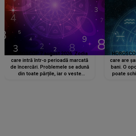
HOROSCOP 7 august 2026. Zodia
HOROSCOP 
care intră într-o perioadă marcată
care are șa
de încercări. Problemele se adună
bani. O opo
din toate părțile, iar o veste
poate schi
neașteptată îi dă planurile peste
la
cap