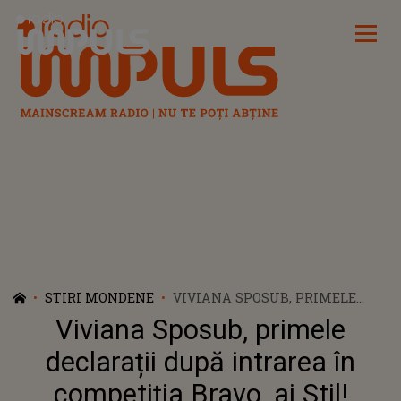
Radio Impuls
STIRI MONDENE
VIVIANA SPOSUB, PRIMELE
DECLARAȚII DUPĂ INTRAREA
Viviana Sposub, primele
ÎN COMPETIȚIA BRAVO, AI STIL!
CELEBRITIES. CE SPUNE DESPRE
declarații după intrarea în
CEARTA CU RUXI: „LUCRURILE
competiția Bravo, ai Stil!
ESCALADEAZĂ...”