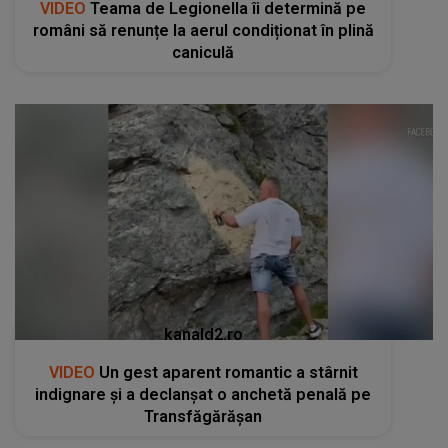
VIDEO
Teama de Legionella îi determină pe
români să renunțe la aerul condiționat în plină
caniculă
kanald2.ro
VIDEO
Un gest aparent romantic a stârnit
indignare și a declanșat o anchetă penală pe
Transfăgărășan