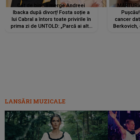
Cât de bine îi merge Andreei
MĂRTURIA
Ibacka după divorț! Fosta soție a
Pușcău!
lui Cabral a întors toate privirile în
cancer dato
prima zi de UNTOLD: „Parcă ai altă
Berkovich, 
strălucire, emani putere,
accident ru
încredere, siguranță...”
Dacă nu 
LANSĂRI MUZICALE