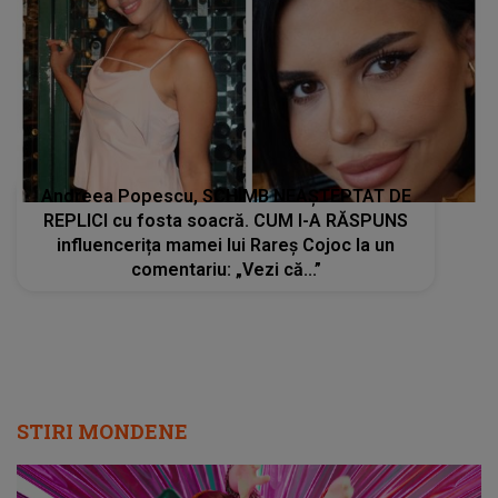
Andreea Popescu, SCHIMB NEAȘTEPTAT DE
REPLICI cu fosta soacră. CUM I-A RĂSPUNS
influencerița mamei lui Rareș Cojoc la un
comentariu: „Vezi că...”
STIRI MONDENE