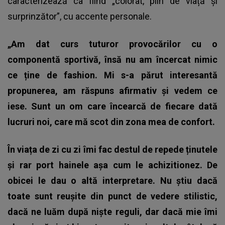
caracterizează ca fiind „colorat, plin de viață și
surprinzător”, cu accente personale.
„Am dat curs tuturor provocărilor cu o
componentă sportivă, însă nu am încercat nimic
ce ține de fashion. Mi s-a părut interesantă
propunerea, am răspuns afirmativ și vedem ce
iese. Sunt un om care încearcă de fiecare dată
lucruri noi, care mă scot din zona mea de confort.
În viața de zi cu zi îmi fac destul de repede ținutele
și rar port hainele așa cum le achizitionez. De
obicei le dau o altă interpretare. Nu știu dacă
toate sunt reușite din punct de vedere stilistic,
dacă ne luăm după niște reguli, dar dacă mie îmi