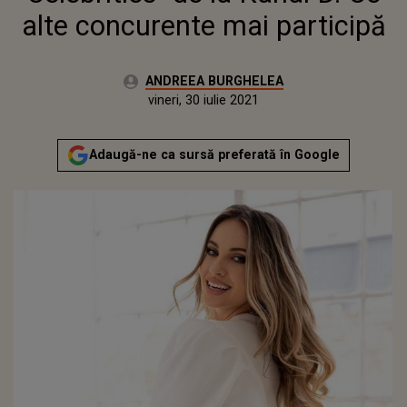
alte concurente mai participă
Autor:
ANDREEA BURGHELEA
Publicat:
vineri, 30 iulie 2021
Actualizat:
vineri, 30 iulie 2021
Adaugă-ne ca sursă preferată în Google