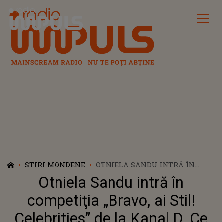
Radio Impuls
STIRI MONDENE
OTNIELA SANDU INTRĂ ÎN
COMPETIŢIA „BRAVO, AI STIL!
Otniela Sandu intră în
CELEBRITIES” DE LA KANAL D.
CE ALTE CONCURENTE MAI
competiţia „Bravo, ai Stil!
PARTICIPĂ
Celebrities” de la Kanal D. Ce