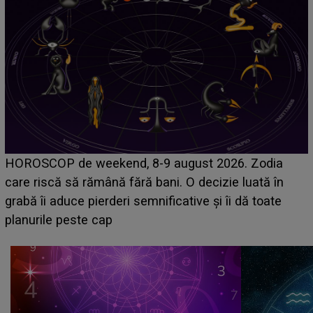
Emanuel a ținut ACEST DETALIU ASCUNS pâ
Zodia
acum! În fața Alexandrei, concurentul din Casa
ată în
face o MĂRTURISIRE NEAȘTEPTATĂ despr
 toate
sa: "I-am spus și ei în față, eu nu te iubesc p
că..."