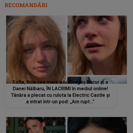
RECOMANDĂRI
Sofia, fiica cea mare a lui Dragoș Bucur și a
Danei Nălbaru, ÎN LACRIMI în mediul online!
Tânăra a plecat cu rulota la Electric Castle și
a intrat într-un pod: „Am rupt...”