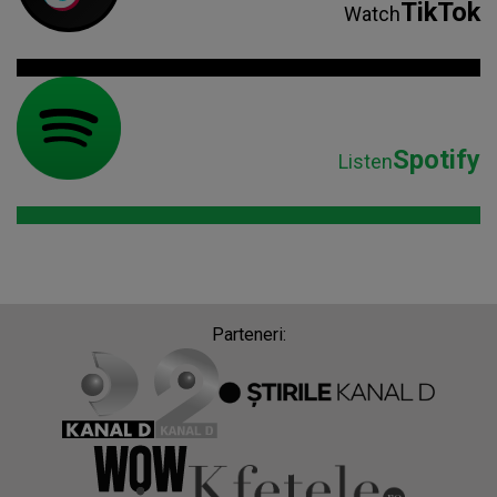
TikTok
Watch
Spotify
Listen
Parteneri: