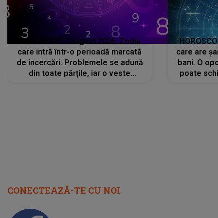
HOROSCOP 7 august 2026. Zodia
HOROSCOP 
care intră într-o perioadă marcată
care are șa
de încercări. Problemele se adună
bani. O opo
din toate părțile, iar o veste
poate schi
neașteptată îi dă planurile peste
la
cap
CONECTEAZĂ-TE CU NOI