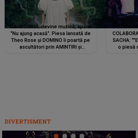
Când DORUL devine muzică, apare
Armin 
"Nu ajung acasă". Piesa lansată de
COLABORAR
Theo Rose și DOMINO îi poartă pe
SACHA: ""E
ascultători prin AMINTIRI și
o piesă 
REGĂSIRI, iar drumul emoțiilor
imediat pre
trece prin sufletul publicului:
cu mine șt
"Pentru toți cei care au plecat
păstrăm do
departe ca să le fie mai bine"
DIVERTISMENT