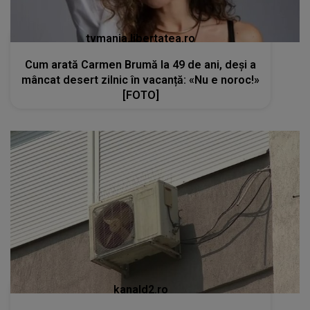
tvmania.libertatea.ro
Cum arată Carmen Brumă la 49 de ani, deși a
mâncat desert zilnic în vacanță: «Nu e noroc!»
[FOTO]
kanald2.ro