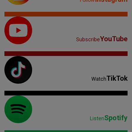
YouTube
Subscribe
TikTok
Watch
Spotify
Listen