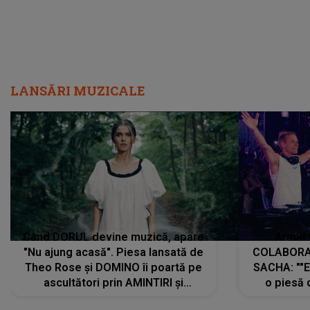
LANSĂRI MUZICALE
Când DORUL devine muzică, apare
Armin 
"Nu ajung acasă". Piesa lansată de
COLABORAR
Theo Rose și DOMINO îi poartă pe
SACHA: ""E
ascultători prin AMINTIRI și
o piesă 
REGĂSIRI, iar drumul emoțiilor
imediat pre