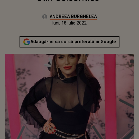
Autor:
ANDREEA BURGHELEA
Publicat:
luni, 28 decembrie 2020
Actualizat:
luni, 18 iulie 2022
Adaugă-ne ca sursă preferată în Google