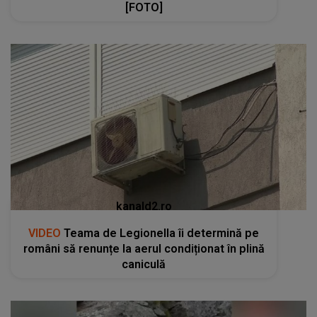
[FOTO]
kanald2.ro
VIDEO
Teama de Legionella îi determină pe
români să renunțe la aerul condiționat în plină
caniculă