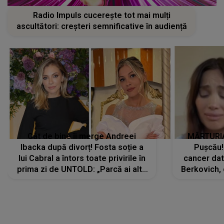
Radio Impuls cucerește tot mai mulți
ascultători: creșteri semnificative în audiență
Cât de bine îi merge Andreei
MĂRTURIA
Ibacka după divorț! Fosta soție a
Pușcău!
lui Cabral a întors toate privirile în
cancer dato
prima zi de UNTOLD: „Parcă ai altă
Berkovich, 
strălucire, emani putere,
accident ru
încredere, siguranță...”
Dacă nu 