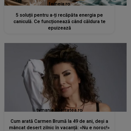
femeia.ro
5 soluții pentru a-ți recăpăta energia pe
caniculă. Ce funcționează când căldura te
epuizează
tvmania.libertatea.ro
Cum arată Carmen Brumă la 49 de ani, deși a
mâncat desert zilnic în vacanță: «Nu e noroc!»