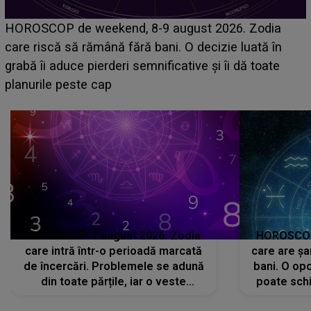
Emanuel a ținut ACEST DETALIU ASCUNS până
acum! În fața Alexandrei, concurentul din Casa Iubirii
face o MĂRTURISIRE NEAȘTEPTATĂ despre mama
sa: "I-am spus și ei în față, eu nu te iubesc pentru
că..."
HOROSCOP 7 august 2026. Zodia
HOROSCOP 
care intră într-o perioadă marcată
care are șa
de încercări. Problemele se adună
bani. O opo
din toate părțile, iar o veste
poate schi
neașteptată îi dă planurile peste
la