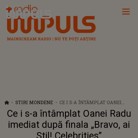
Radio Impuls
STIRI MONDENE
CE I S-A ÎNTÂMPLAT OANEI
RADU IMEDIAT DUPĂ FINALA
Ce i s-a întâmplat Oanei Radu
„BRAVO, AI STIL! CELEBRITIES”
imediat după finala „Bravo, ai
Stil! Celebrities”