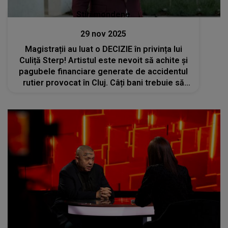
Stiri mondene
29 nov 2025
Magistrații au luat o DECIZIE în privința lui
Culiță Sterp! Artistul este nevoit să achite și
pagubele financiare generate de accidentul
rutier provocat în Cluj. Câți bani trebuie să
scoată acesta din buzunar?
Stiri mondene