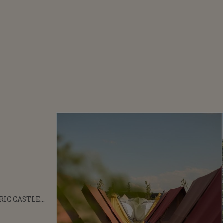
RIC CASTLE
 PORŢILE
TREBUIE SĂ