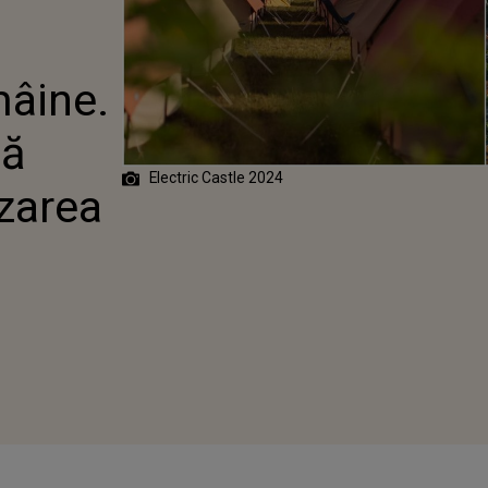
 CAZAREA LA
mâine.
să
Electric Castle 2024
azarea