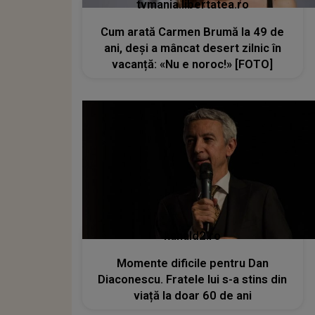
tvmania.libertatea.ro
Cum arată Carmen Brumă la 49 de
ani, deși a mâncat desert zilnic în
vacanță: «Nu e noroc!» [FOTO]
kanald2.ro
Momente dificile pentru Dan
Diaconescu. Fratele lui s-a stins din
viață la doar 60 de ani