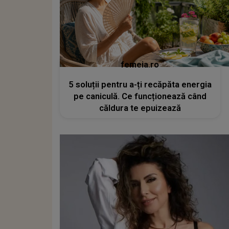
femeia.ro
5 soluții pentru a-ți recăpăta energia
pe caniculă. Ce funcționează când
căldura te epuizează