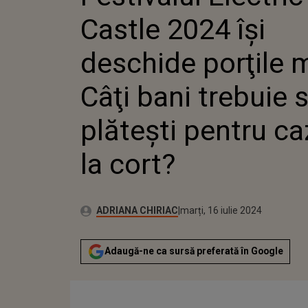
PLĂTEŞTI PENTRU
Castle 2024 îşi
CORT?
deschide porţile 
Câţi bani trebuie 
plăteşti pentru c
la cort?
Publicat:
Autor:
marți, 16 iulie 2024
Actualizat:
ADRIANA CHIRIAC
marți, 16 iulie 2024
Adaugă-ne ca sursă preferată în Google