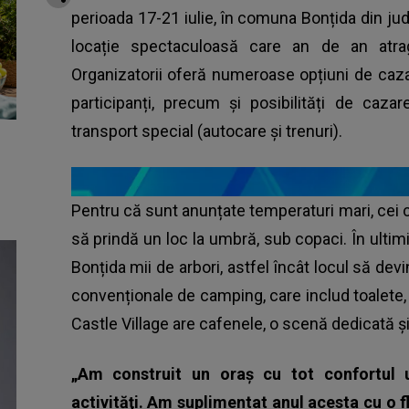
perioada 17-21 iulie, în comuna Bonțida din jud
locație spectaculoasă care an de an atrage
Organizatorii oferă numeroase opțiuni de caza
participanți, precum și posibilități de caza
transport special (autocare și trenuri).
Pentru că sunt anunțate temperaturi mari, cei c
să prindă un loc la umbră, sub copaci. În ultimii 
Bonțida mii de arbori, astfel încât locul să devi
convenționale de camping, care includ toalete, 
Castle Village are cafenele, o scenă dedicată ș
„Am construit un oraş cu tot confortul ur
activităţi. Am suplimentat anul acesta cu o f