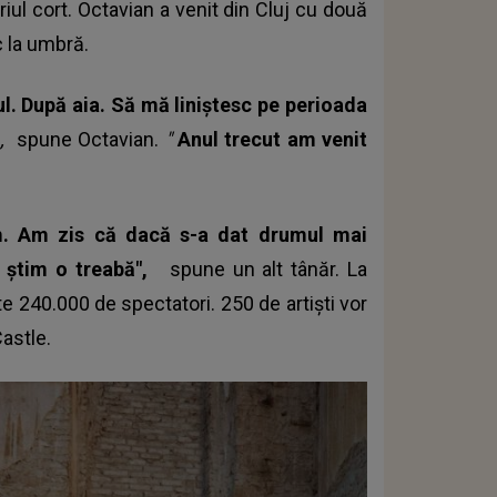
iul cort. Octavian a venit din Cluj cu două
c la umbră.
tul. După aia. Să mă liniştesc pe perioada
"
,
spune Octavian.
"
Anul trecut am venit
m. Am zis că dacă s-a dat drumul mai
 ştim o treabă",
spune un alt tânăr. La
te 240.000 de spectatori. 250 de artişti vor
Castle
.