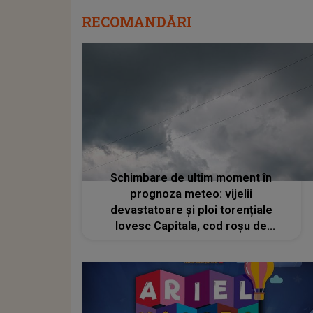
RECOMANDĂRI
Schimbare de ultim moment în
prognoza meteo: vijelii
devastatoare și ploi torențiale
lovesc Capitala, cod roșu de
caniculă în toată țara!