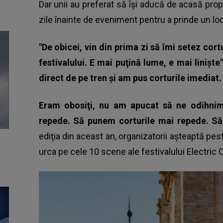
Dar unii au preferat să îşi aducă de acasă propr
zile înainte de eveniment pentru a prinde un lo
"De obicei, vin din prima zi să îmi setez cor
festivalului. E mai puţină lume, e mai linişte
direct de pe tren şi am pus corturile imediat.
Eram obosiţi, nu am apucat să ne odihni
repede. Să punem corturile mai repede. Să
ediţia din aceast an, organizatorii aşteaptă pes
urca pe cele 10 scene ale festivalului
Electric 