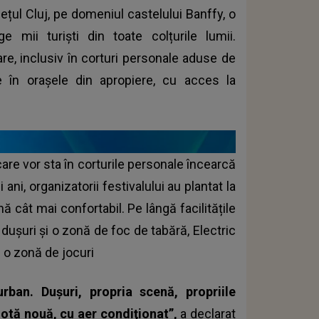
ețul Cluj, pe domeniul castelului Banffy, o
 mii turiști din toate colțurile lumii.
re, inclusiv în corturi personale aduse de
re în orașele din apropiere, cu acces la
are vor sta în corturile personale încearcă
ani, organizatorii festivalului au plantat la
nă cât mai confortabil. Pe lângă facilitățile
dușuri și o zonă de foc de tabără, Electric
i o zonă de jocuri
ban. Duşuri, propria scenă, propriile
lotă nouă, cu aer condiţionat”,
a declarat