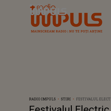
Radio Impuls
RADIO IMPULS
STIRI
FESTIVALUL ELECT
2024 ÎŞI DESCHIDE
Festivalul Electric
MÂINE. CÂŢI BANI 