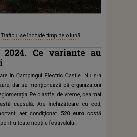
 Traficul se închide timp de o lună
e 2024. Ce variante au
i
re în Campingul Electric Castle. Nu s-a
azare, dar se menționează că organizatorii
 aglomerația. Pe o astfel de vreme, cea mai
astă capsulă. Are închizătoare cu cod,
portant, aer condiţionat.
520 euro
costă
entru toate nopţile festivalului.