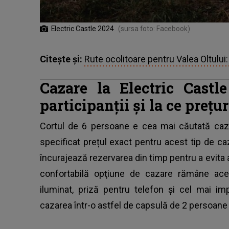
Electric Castle 2024
(sursa foto: Facebook)
Citește și:
Rute ocolitoare pentru Valea Oltului:
Cazare la Electric Castl
participanții și la ce prețur
Cortul de 6 persoane e cea mai căutată caza
specificat prețul exact pentru acest tip de c
încurajează rezervarea din timp pentru a evita
confortabilă opţiune de cazare rămâne ace
iluminat, priză pentru telefon şi cel mai im
cazarea într-o astfel de capsulă de 2 persoane p