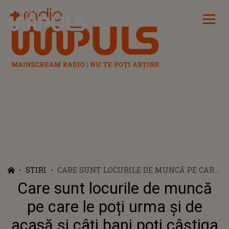
Radio Impuls
STIRI
CARE SUNT LOCURILE DE MUNCĂ PE CARE
LE POȚI URMA ȘI DE ACASĂ ȘI CÂȚI BANI
Care sunt locurile de muncă
POȚI CÂȘTIGA DIN ASTA
pe care le poți urma și de
acasă și câți bani poți câștiga