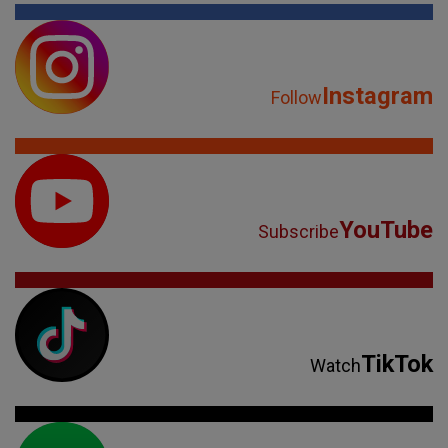
Instagram
Follow
YouTube
Subscribe
TikTok
Watch