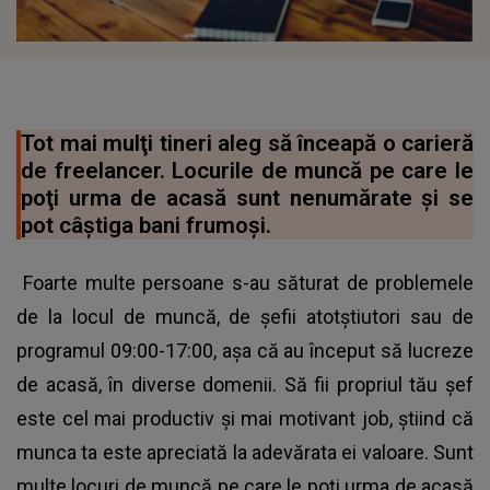
Tot mai mulţi tineri aleg să înceapă o carieră
de freelancer. Locurile de muncă pe care le
poţi urma de acasă sunt nenumărate şi se
pot câştiga bani frumoşi.
Foarte multe persoane s-au săturat de problemele
de la locul de muncă, de şefii atotştiutori sau de
programul 09:00-17:00, aşa că au început să lucreze
de acasă, în diverse domenii. Să fii propriul tău şef
este cel mai productiv şi mai motivant job, ştiind că
munca ta este apreciată la adevărata ei valoare. Sunt
multe locuri de muncă pe care le poţi urma de acasă