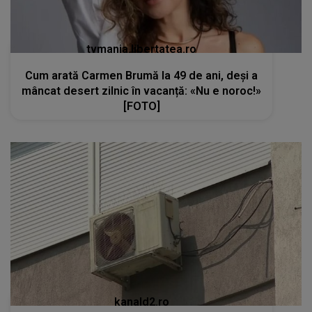
tvmania.libertatea.ro
Cum arată Carmen Brumă la 49 de ani, deși a
mâncat desert zilnic în vacanță: «Nu e noroc!»
[FOTO]
kanald2.ro