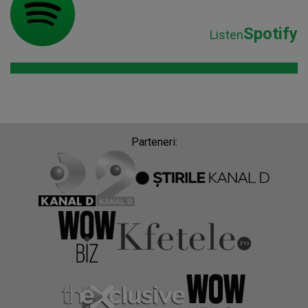
Spotify
Listen
Parteneri: