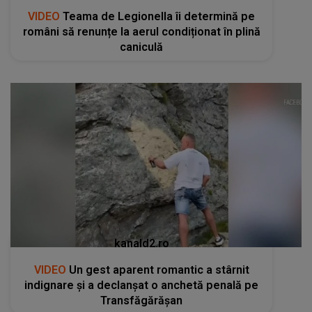
VIDEO
Teama de Legionella îi determină pe
români să renunțe la aerul condiționat în plină
caniculă
kanald2.ro
VIDEO
Un gest aparent romantic a stârnit
indignare și a declanșat o anchetă penală pe
Transfăgărășan