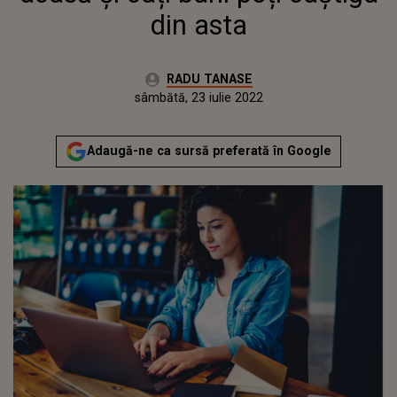
din asta
Autor:
RADU TANASE
Publicat:
vineri, 7 mai 2021
Actualizat:
sâmbătă, 23 iulie 2022
Adaugă-ne ca sursă preferată în Google