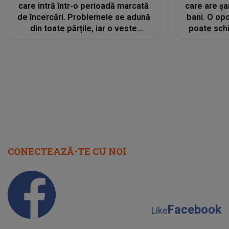
care intră într-o perioadă marcată
care are șa
de încercări. Problemele se adună
bani. O opo
din toate părțile, iar o veste
poate schi
neașteptată îi dă planurile peste
la
cap
CONECTEAZĂ-TE CU NOI
Facebook
Like