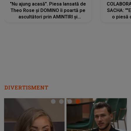
"Nu ajung acasă". Piesa lansată de
COLABORAR
Theo Rose și DOMINO îi poartă pe
SACHA: ""E
ascultători prin AMINTIRI și
o piesă 
REGĂSIRI, iar drumul emoțiilor
imediat pre
trece prin sufletul publicului:
cu mine șt
"Pentru toți cei care au plecat
păstrăm do
departe ca să le fie mai bine"
DIVERTISMENT