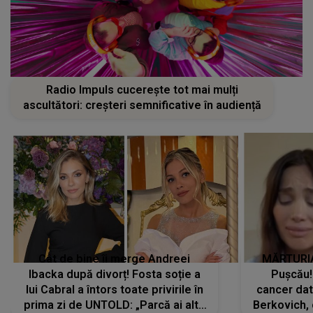
Radio Impuls cucerește tot mai mulți
ascultători: creșteri semnificative în audiență
Cât de bine îi merge Andreei
MĂRTURIA
Ibacka după divorț! Fosta soție a
Pușcău!
lui Cabral a întors toate privirile în
cancer dato
prima zi de UNTOLD: „Parcă ai altă
Berkovich, 