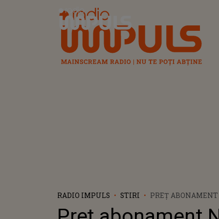
Radio Impuls
RADIO IMPULS
STIRI
PREŢ ABONAMENT N
BANI TREBUIE SĂ 
Preţ abonament N
PENTRU A VEDEA F