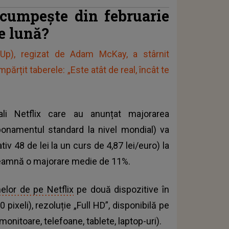
cumpește din februarie
e lună?
 Up), regizat de Adam McKay, a stârnit
ărțit taberele: „Este atât de real, încât te
iali Netflix care au anunțat majorarea
onamentul standard la nivel mondial) va
v 48 de lei la un curs de 4,87 lei/euro) la
nseamnă o majorare medie de 11%.
melor de pe Netflix
pe două dispozitive în
pixeli), rezoluție „Full HD”, disponibilă pe
monitoare, telefoane, tablete, laptop-uri).