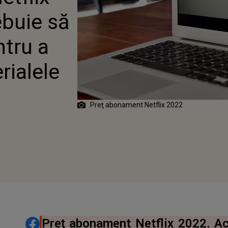
PLATFORMĂ?
ebuie să
ntru a
rialele
Preţ abonament Netflix 2022
DISTRIBUIE ARTICOLUL
Preţ abonament Netflix 2022. Ac