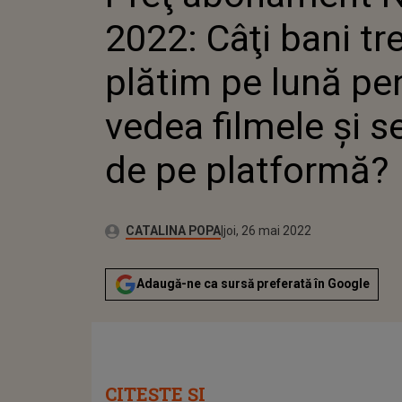
SERIALELE DE PE 
2022: Câţi bani tr
plătim pe lună pe
vedea filmele şi se
de pe platformă?
Publicat:
Autor:
miercuri, 11 mai 2022
Actualizat:
CATALINA POPA
joi, 26 mai 2022
Adaugă-ne ca sursă preferată în Google
CITEȘTE ȘI