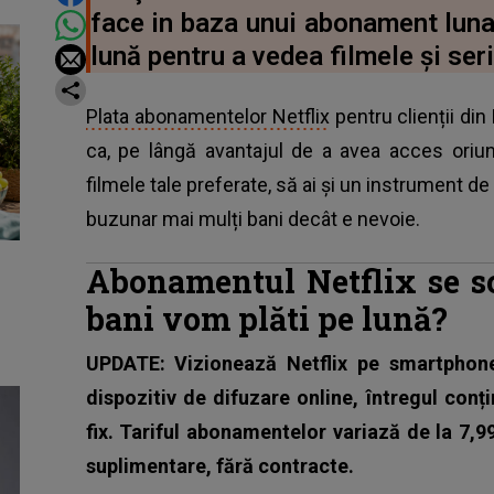
face in baza unui abonament lunar
lună pentru a vedea filmele şi seri
Plata abonamentelor Netflix
pentru clienții din
ca, pe lângă avantajul de a avea acces oriun
filmele tale preferate, să ai și un instrument de 
buzunar mai mulți bani decât e nevoie.
Abonamentul Netflix se s
bani vom plăti pe lună?
UPDATE: Vizionează Netflix pe smartphone
dispozitiv de difuzare online, întregul conți
fix. Tariful abonamentelor variază de la 7,9
suplimentare, fără contracte.