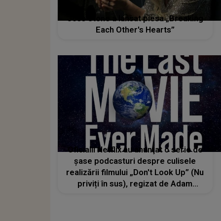
Joss Stone a lansat piesa „Breaking
Each Other's Hearts”
Oficialii Netflix au anunţat o serie de
șase podcasturi despre culisele
realizării filmului „Don't Look Up” (Nu
priviți în sus), regizat de Adam
McKay