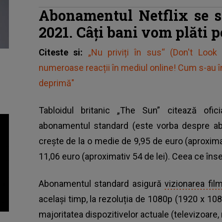
Abonamentul Netflix se s
2021. Câţi bani vom plăti p
Citeste si:
„Nu priviți în sus“ (Don't Look
numeroase reacții în mediul online! Cum s-au împ
deprimă"
Tabloidul britanic „The Sun” citează ofic
abonamentul standard (este vorba despre ab
crește de la o medie de 9,95 de euro (aproximati
11,06 euro (aproximativ 54 de lei). Ceea ce î
Abonamentul standard asigură
vizionarea fil
același timp, la rezoluția de 1080p (1920 x 1080 
majoritatea dispozitivelor actuale (televizoare, 