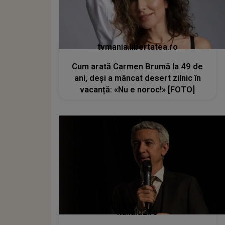
tvmania.libertatea.ro
Cum arată Carmen Brumă la 49 de
ani, deși a mâncat desert zilnic în
vacanță: «Nu e noroc!» [FOTO]
kanald2.ro