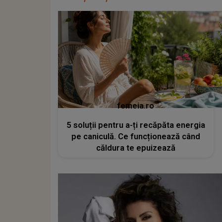
femeia.ro
5 soluții pentru a-ți recăpăta energia
pe caniculă. Ce funcționează când
căldura te epuizează