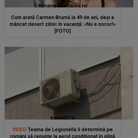
tvmania.libertatea.ro
Cum arată Carmen Brumă la 49 de ani, deși a
mâncat desert zilnic în vacanță: «Nu e noroc!»
[FOTO]
kanald2.ro
VIDEO
Teama de Legionella îi determină pe
români să renunțe la aerul condiționat în plină