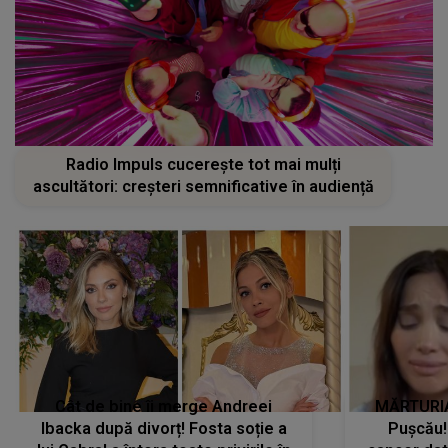
Radio Impuls cucerește tot mai mulți
ascultători: creșteri semnificative în audiență
Cât de bine îi merge Andreei
MĂRTURIA
Ibacka după divorț! Fosta soție a
Pușcău!