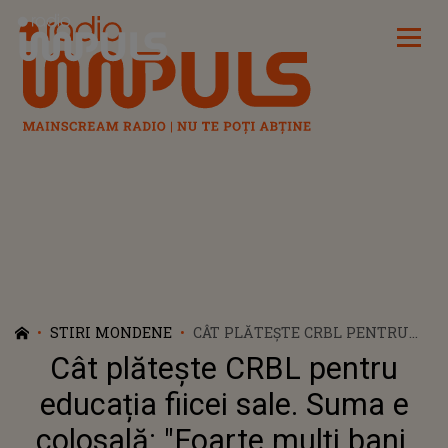
Radio Impuls
STIRI MONDENE
CÂT PLĂTEȘTE CRBL PENTRU
EDUCAȚIA FIICEI SALE. SUMA E
Cât plătește CRBL pentru
COLOSALĂ: "FOARTE MULȚI
BANI. FĂRĂ TRANSPORT,
educația fiicei sale. Suma e
MÂNCARE ȘI ALTE LUCRURI"
colosală: "Foarte mulți bani.