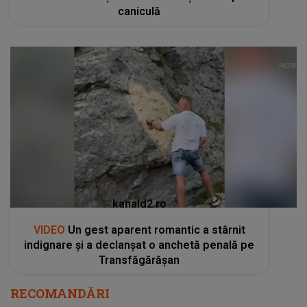
caniculă
kanald2.ro
VIDEO
Un gest aparent romantic a stârnit
indignare și a declanșat o anchetă penală pe
Transfăgărășan
RECOMANDĂRI