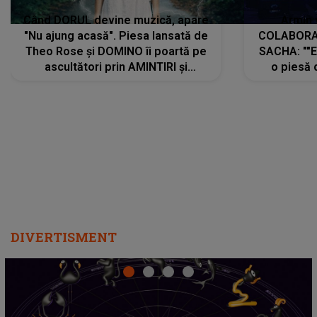
Când DORUL devine muzică, apare
Armin 
"Nu ajung acasă". Piesa lansată de
COLABORAR
Theo Rose și DOMINO îi poartă pe
SACHA: ""E
ascultători prin AMINTIRI și
o piesă 
REGĂSIRI, iar drumul emoțiilor
imediat pre
trece prin sufletul publicului:
cu mine șt
"Pentru toți cei care au plecat
păstrăm do
departe ca să le fie mai bine"
DIVERTISMENT