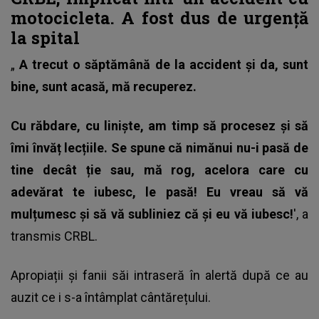
motocicleta. A fost dus de urgență
la spital
„
A trecut o săptămână de la accident și da, sunt
bine, sunt acasă, mă recuperez.
Cu răbdare, cu liniște, am timp să procesez și să
îmi învăț lecțiile. Se spune că nimănui nu-i pasă de
tine decât ție sau, mă rog, acelora care cu
adevărat te iubesc, le pasă! Eu vreau să vă
mulțumesc și să vă subliniez că și eu vă iubesc!
', a
transmis
CRBL
.
Apropiații și fanii săi intraseră în alertă după ce au
auzit ce i s-a întâmplat cântărețului.