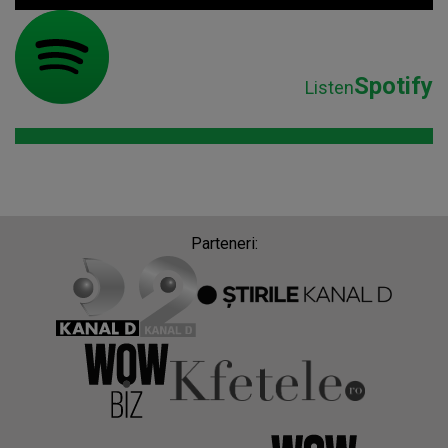
Spotify
Listen
Parteneri: