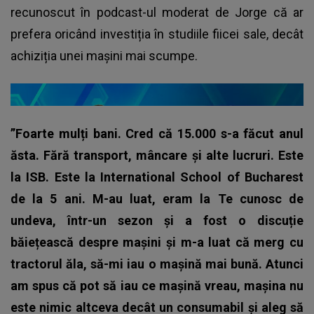
recunoscut în podcast-ul moderat de Jorge că ar
prefera oricând investiția în studiile fiicei sale, decât
achiziția unei mașini mai scumpe.
”Foarte mulți bani. Cred că 15.000 s-a făcut anul
ăsta. Fără transport, mâncare și alte lucruri. Este
la ISB. Este la International School of Bucharest
de la 5 ani. M-au luat, eram la Te cunosc de
undeva, într-un sezon și a fost o discuție
băiețească despre mașini și m-a luat că merg cu
tractorul ăla, să-mi iau o mașină mai bună. Atunci
am spus că pot să iau ce mașină vreau, mașina nu
este nimic altceva decât un consumabil și aleg să