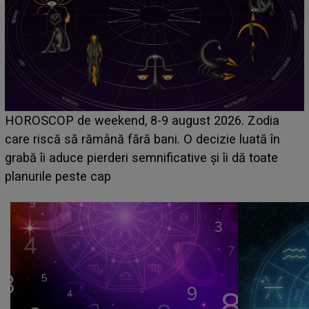
Emanuel a ținut ACEST DETALIU ASCUNS până
acum! În fața Alexandrei, concurentul din Casa Iubirii
face o MĂRTURISIRE NEAȘTEPTATĂ despre mama
sa: "I-am spus și ei în față, eu nu te iubesc pentru
că..."