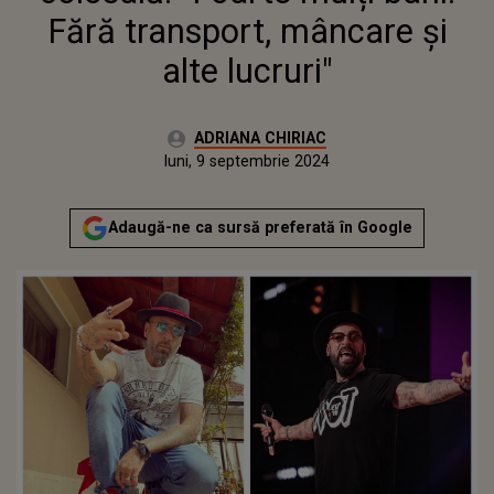
Fără transport, mâncare și
alte lucruri"
Autor:
ADRIANA CHIRIAC
Publicat:
sâmbătă, 9 septembrie 2023
Actualizat:
luni, 9 septembrie 2024
Adaugă-ne ca sursă preferată în Google