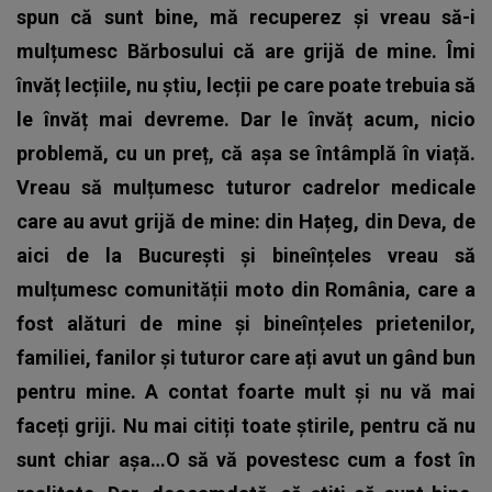
spun că sunt bine, mă recuperez și vreau să-i
mulțumesc Bărbosului că are grijă de mine. Îmi
învăț lecțiile, nu știu, lecții pe care poate trebuia să
le învăț mai devreme. Dar le învăț acum, nicio
problemă, cu un preț, că așa se întâmplă în viață.
Vreau să mulțumesc tuturor cadrelor medicale
care au avut grijă de mine: din Hațeg, din Deva, de
aici de la București și bineînțeles vreau să
mulțumesc comunității moto din România, care a
fost alături de mine și bineînțeles prietenilor,
familiei, fanilor și tuturor care ați avut un gând bun
pentru mine. A contat foarte mult și nu vă mai
faceți griji. Nu mai citiți toate știrile, pentru că nu
sunt chiar așa…O să vă povestesc cum a fost în