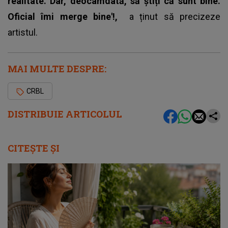
realitate. Dar, deocamdată, să știți că sunt bine.
Oficial îmi merge bine'!,
a ținut să precizeze
artistul.
MAI MULTE DESPRE:
CRBL
DISTRIBUIE ARTICOLUL
CITEȘTE ȘI