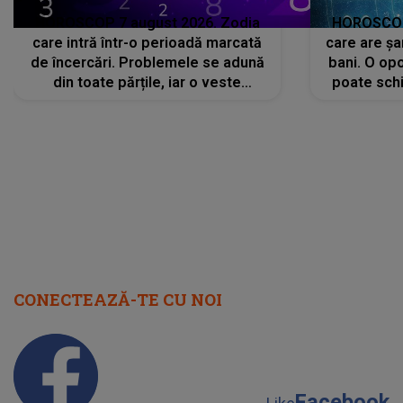
HOROSCOP 7 august 2026. Zodia
HOROSCOP 
care intră într-o perioadă marcată
care are șa
de încercări. Problemele se adună
bani. O opo
din toate părțile, iar o veste
poate schi
neașteptată îi dă planurile peste
la
cap
CONECTEAZĂ-TE CU NOI
Facebook