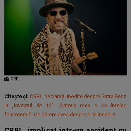
CRBL
Citește și:
CRBL, declarații inedite despre Șatra Benz
la „Invitatul de 12”: „Datoria mea e să înțeleg
fenomenul”. Ce părere avea despre ei la început
CRBL, implicat într-un accident cu