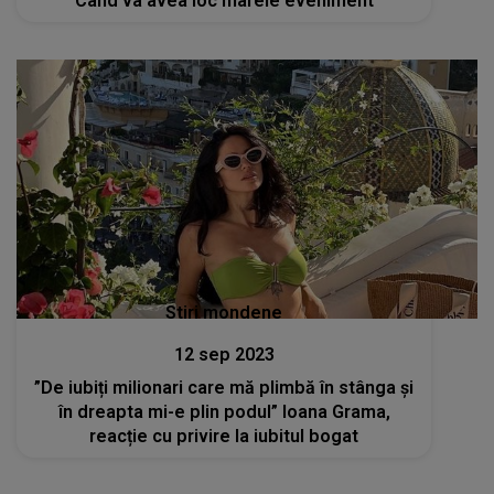
Când va avea loc marele eveniment
Stiri mondene
12 sep 2023
”De iubiți milionari care mă plimbă în stânga și
în dreapta mi-e plin podul” Ioana Grama,
reacție cu privire la iubitul bogat