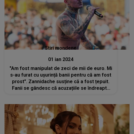
Stiri mondene
01 ian 2024
"Am fost manipulat de zeci de mii de euro. Mi
s-au furat cu ușurință banii pentru că am fost
prost". Zannidache susține că a fost țepuit.
Fanii se gândesc că acuzațiile se îndreaptă
către Alex Velea