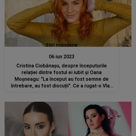
Stiri mondene
06 iun 2023
Cristina Ciobănașu, despre începuturile
relației dintre fostul ei iubit și Oana
Moșneagu: "La început au fost semne de
întrebare, au fost discuții". Ce a rugat-o Vlad
Gherman pe fosta sa iubită