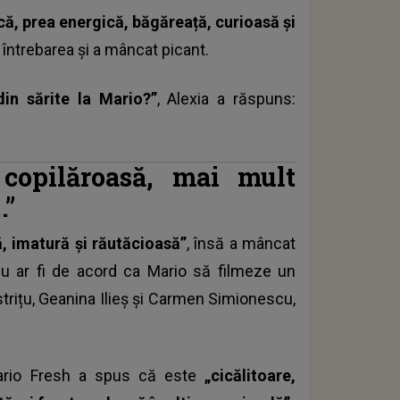
că, prea energică, băgăreață, curioasă și
ă întrebarea și a mâncat picant.
in sărite la Mario?”
, Alexia a răspuns:
, copilăroasă, mai mult
.”
ă, imatură și răutăcioasă”
, însă a mâncat
 nu ar fi de acord ca Mario să filmeze un
strițu, Geanina Ilieș și Carmen Simionescu,
 Mario Fresh a spus că este
„cicălitoare,