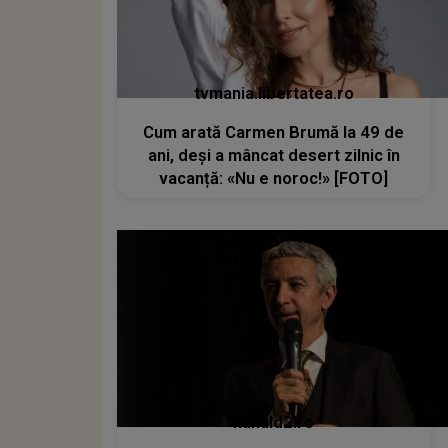
tvmania.libertatea.ro
Cum arată Carmen Brumă la 49 de
ani, deși a mâncat desert zilnic în
vacanță: «Nu e noroc!» [FOTO]
kanald2.ro