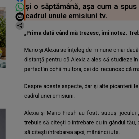
și o săptămână, așa cum a spus h
cadrul unuie emisiuni tv.
„Prima dată când mă trezesc, îmi notez. Trebu
Mario și Alexia se înțeleg de minune chiar dacă 
distanță pentru că Alexia a ales să studieze î
perfect în ochii multora, cei doi recunosc că ma
Despre aceste aspecte, dar și alte picanterii lega
cadrul unei emisiuni.
Alexia și Mario Fresh au fostt supuși jocului 
trebuie să citești o întrebare cu în gândul tău,
să citești întrebarea apoi, mănânci iute.