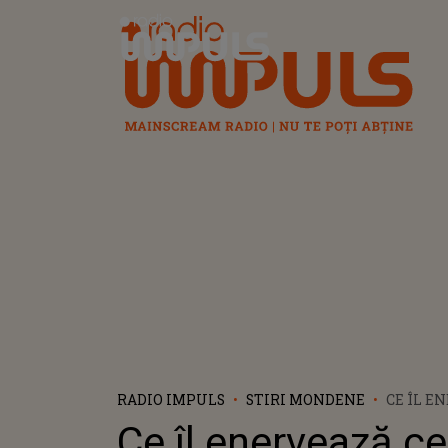
Radio Impuls
RADIO IMPULS
STIRI MONDENE
CE ÎL E
CE LA M
Ce îl enervează ce
PE MARI