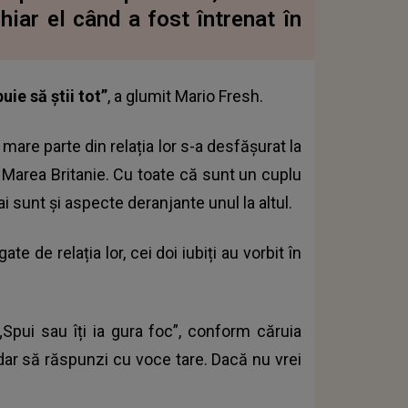
iar el când a fost întrenat în
ie să știi tot”
, a glumit Mario Fresh.
mare parte din relația lor s-a desfășurat la
n Marea Britanie. Cu toate că sunt un cuplu
i sunt și aspecte deranjante unul la altul.
te de relația lor, cei doi iubiți au vorbit în
„Spui sau îți ia gura foc”, conform căruia
 dar să răspunzi cu voce tare. Dacă nu vrei