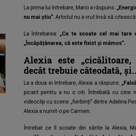
La prima lui întrebare, Mario a răspuns:
„Energi
nu mai știu”
. Artistul nu a vrut însă să citeasc
La întrebarea:
„Ce te scoate cel mai tare d
„Încăpățânarea, că este fixist și mămos”.
Alexia este „cicălitoare
decât trebuie câteodată, și..
La a doua ei întrebare, Alexia a răspuns:
„Fals
picant pentru a nu o citi. Întrebată cu cine
videoclip cu scene „fierbinți” dintre Adelina Pe
Alexia a numit-o pe Carmen.
Întrebat ce îl scoate din sărite la Alexia,