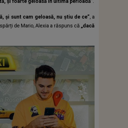
ă, și foarte geloasă în ultima perioadă”
.
ă, și sunt cam geloasă, nu știu de ce”
, a
spărți de Mario, Alexia a răspuns că
„dacă