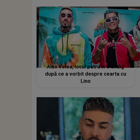
Alex Velea, locul patru în trendig
după ce a vorbit despre cearta cu
Lino