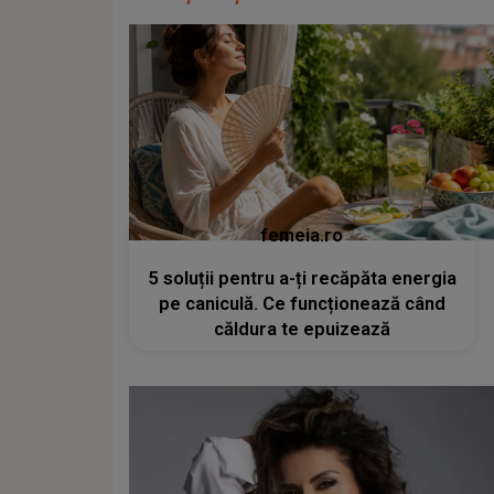
femeia.ro
5 soluții pentru a-ți recăpăta energia
pe caniculă. Ce funcționează când
căldura te epuizează