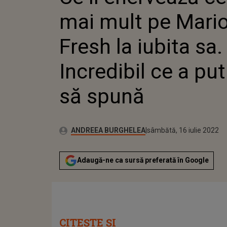
LA IUBIT
mai mult pe Mari
INCREDI
PUTUT 
Fresh la iubita sa.
Incredibil ce a pu
să spună
Publicat:
Autor:
vineri, 6 noiembrie 2020
Actualizat:
ANDREEA BURGHELEA
sâmbătă, 16 iulie 2022
Adaugă-ne ca sursă preferată în Google
CITEȘTE ȘI