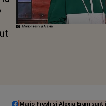
A SA.
o
BIL CE A
SĂ SPUNĂ
Mario Fresh și Alexia
tut
DISTRIBUIE ARTICOLUL
Mario Fresh și Alexia Eram sunt î