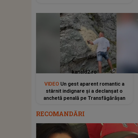
kanald2.ro
VIDEO
Un gest aparent romantic a
stârnit indignare și a declanșat o
anchetă penală pe Transfăgărășan
RECOMANDĂRI