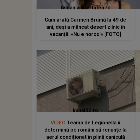
tvmania.libertatea.ro
Cum arată Carmen Brumă la 49 de
ani, deși a mâncat desert zilnic în
vacanță: «Nu e noroc!» [FOTO]
kanald2.ro
VIDEO
Teama de Legionella îi
determină pe români să renunțe la
aerul condiționat în plină caniculă