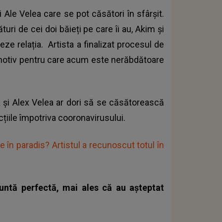
 Ale Velea care se pot căsători în sfârșit.
uri de cei doi băieți pe care îi au, Akim și
zeze relația. Artista a finalizat procesul de
t, motiv pentru care acum este nerăbdătoare
ia și Alex Velea ar dori să se căsătorească
icțiile împotriva cooronavirusului.
 în paradis? Artistul a recunoscut totul în
nuntă perfectă, mai ales că au așteptat