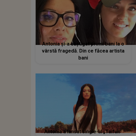
Antonia și-a câștigat primii bani la o
vârstă fragedă. Din ce făcea artista
bani
Antonia a lansat single-ul „Taifun”