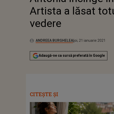
Artista a lăsat totu
vedere
Publicat:
Autor:
joi, 21 ianuarie 2021
Actualizat:
ANDREEA BURGHELEA
joi, 21 ianuarie 2021
Adaugă-ne ca sursă preferată în Google
CITEȘTE ȘI