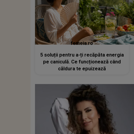
femeia.ro
5 soluții pentru a-ți recăpăta energia
pe caniculă. Ce funcționează când
căldura te epuizează