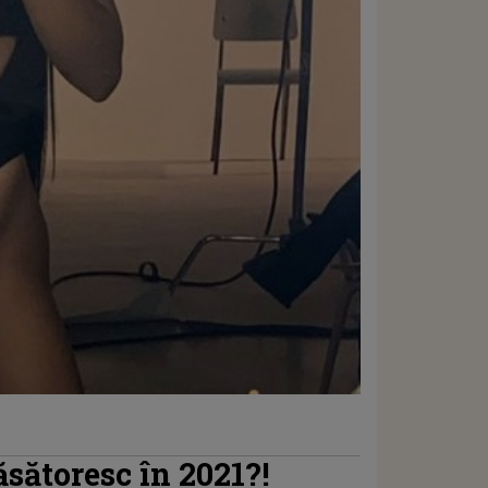
sătoresc în 2021?!