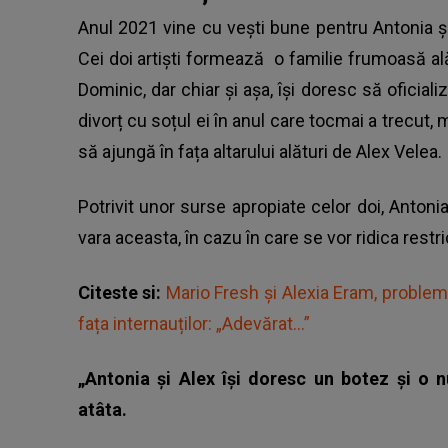
Anul 2021 vine cu vești bune pentru Antonia și
Cei doi artiști formează o familie frumoasă alăt
Dominic, dar chiar și așa, își doresc să oficiali
divorț cu soțul ei în anul care tocmai a trecu
să ajungă în fața altarului alături de Alex Velea.
Potrivit unor surse apropiate celor doi, Anton
vara aceasta, în cazu în care se vor ridica restr
Citeste si:
Mario Fresh și Alexia Eram, probleme
fața internauților: „Adevărat...”
„Antonia și Alex își doresc un botez și o 
atâta.