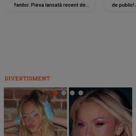
fanilor. Piesa lansată recent de
de public!
Ariana Grande îi face pe
a lansat V
ascultători SĂ O ASCULTE PE
REPEAT
DIVERTISMENT