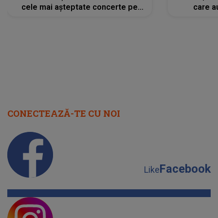
cele mai așteptate concerte pe
care a
scena principală?
perioadă 
CONECTEAZĂ-TE CU NOI
Facebook
Like