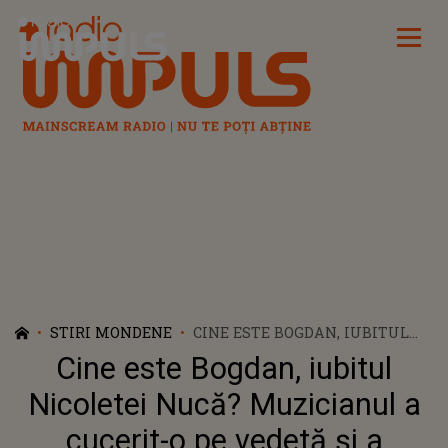
Radio Impuls
STIRI MONDENE
CINE ESTE BOGDAN, IUBITUL
NICOLETEI NUCĂ? MUZICIANUL
Cine este Bogdan, iubitul
A CUCERIT-O PE VEDETĂ ȘI A
CONVINS-O SĂ DEA ORAȘUL PE
Nicoletei Nucă? Muzicianul a
VIAȚA LA ȚARĂ: „MI-AM DAT
cucerit-o pe vedetă și a
SEAMA CĂ EXISTĂ CLAR O