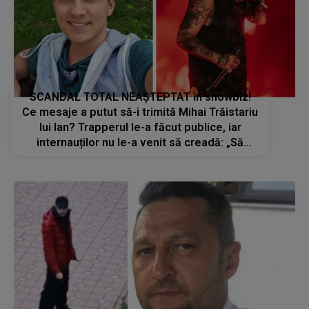
SCANDAL TOTAL NEAȘTEPTAT în showbiz!
Ce mesaje a putut să-i trimită Mihai Trăistariu
lui Ian? Trapperul le-a făcut publice, iar
internauților nu le-a venit să creadă: „Să
vedeți adevărata față...”