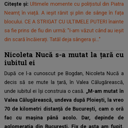
Citește și:
Ultimele momente cu polițistul din Piatra
Neamţ în viață. A ieșit rănit și plin de sânge în fața
blocului. CE A STRIGAT CU ULTIMELE PUTERI înainte
sa fie prins de fiu din urmă: "I-am văzut când au ieșit
din scară încăierați. Tatăl deja sângera și..."
Nicoleta Nucă s-a mutat la țară cu
iubitul ei
După ce l-a cunoscut pe Bogdan,
Nicoleta Nucă
a
decis să se mute la țară, în Valea Călugărească,
unde iubitul ei își construia o casă.
„M-am mutat în
Valea Călugărească, undeva după Ploiești, la vreo
70 de kilometri distanță de București, cam o oră
fac cu mașina până acolo. Dar, depinde de
aglomerația din București. Fix de asta am fugit,