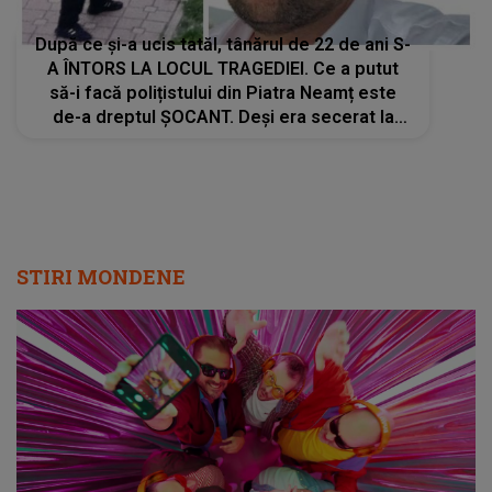
După ce și-a ucis tatăl, tânărul de 22 de ani S-
A ÎNTORS LA LOCUL TRAGEDIEI. Ce a putut
să-i facă polițistului din Piatra Neamț este
de-a dreptul ȘOCANT. Deși era secerat la
pământ, fiul lui a făcut asta fără milă. CE A
URMAT E CUTREMURĂTOR
STIRI MONDENE