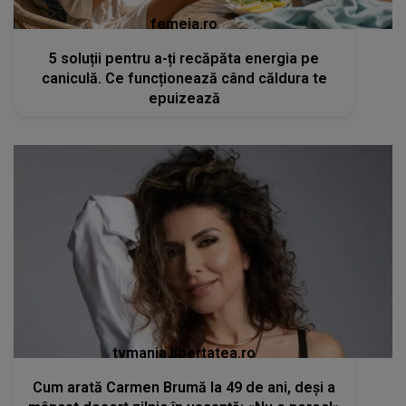
femeia.ro
5 soluții pentru a-ți recăpăta energia pe
caniculă. Ce funcționează când căldura te
epuizează
tvmania.libertatea.ro
Cum arată Carmen Brumă la 49 de ani, deși a