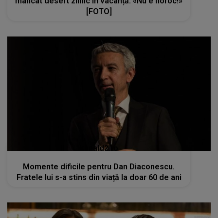
mâncat desert zilnic în vacanță: «Nu e noroc!»
[FOTO]
kanald2.ro
Momente dificile pentru Dan Diaconescu.
Fratele lui s-a stins din viață la doar 60 de ani