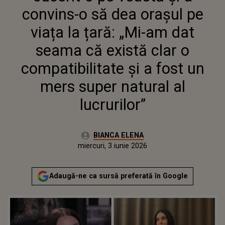
COMPATIBILITATE ȘI A FOST UN
convins-o să dea orașul pe
MERS SUPER NATURAL AL
LUCRURILOR”
viața la țară: „Mi-am dat
seama că există clar o
compatibilitate și a fost un
mers super natural al
lucrurilor”
Autor:
BIANCA ELENA
Publicat:
miercuri, 3 iunie 2026
Actualizat:
miercuri, 3 iunie 2026
Adaugă-ne ca sursă preferată în Google