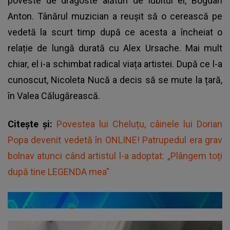
poveste de dragoste alături de iubitul ei, Bogdan
Anton. Tânărul muzician a reușit să o cerească pe
vedetă la scurt timp după ce acesta a încheiat o
relație de lungă durată cu Alex Ursache. Mai mult
chiar, el i-a schimbat radical viața artistei. După ce l-a
cunoscut, Nicoleta Nucă a decis să se mute la țară,
în Valea Călugărească.
Citește și:
Povestea lui Cheluțu, câinele lui Dorian
Popa devenit vedetă în ONLINE! Patrupedul era grav
bolnav atunci când artistul l-a adoptat: „Plângem toți
după tine LEGENDA mea”