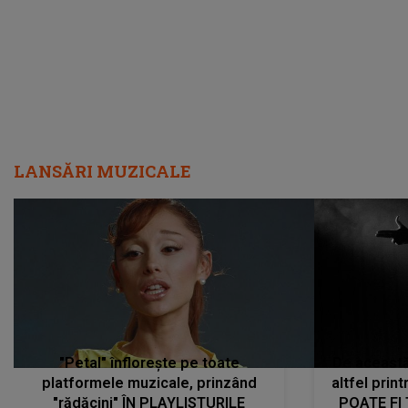
LANSĂRI MUZICALE
"Petal" înflorește pe toate
De această 
platformele muzicale, prinzând
altfel prin
"rădăcini" ÎN PLAYLISTURILE
POATE FI