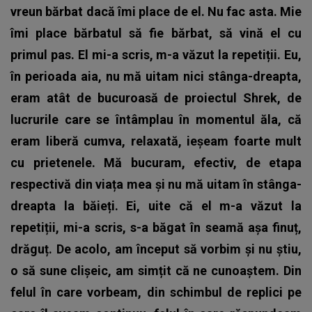
vreun bărbat dacă îmi place de el. Nu fac asta. Mie
îmi place bărbatul să fie bărbat, să vină el cu
primul pas. El mi-a scris, m-a văzut la repetiții. Eu,
în perioada aia, nu mă uitam nici stânga-dreapta,
eram atât de bucuroasă de proiectul Shrek, de
lucrurile care se întâmplau în momentul ăla, că
eram liberă cumva, relaxată, ieșeam foarte mult
cu prietenele. Mă bucuram, efectiv, de etapa
respectivă din viața mea și nu mă uitam în stânga-
dreapta la băieți. Ei, uite că el m-a văzut la
repetiții, mi-a scris, s-a băgat în seamă așa finuț,
drăguț. De acolo, am început să vorbim și nu știu,
o să sune clișeic, am simțit că ne cunoaștem. Din
felul în care vorbeam, din schimbul de replici pe