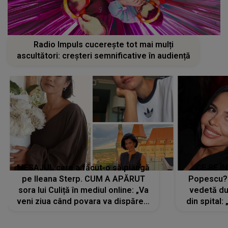
Radio Impuls cucerește tot mai mulți
ascultători: creșteri semnificative în audiență
MESAJUL care a făcut-o să plângă
CE SE Î
pe Ileana Sterp. CUM A APĂRUT
Popescu?
sora lui Culiță în mediul online: „Va
vedetă du
veni ziua când povara va dispărea,
din spital:
iar lacrimile...”