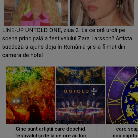
Ce a dezvăluit noua concurentă din "Casa Iubirii" l-a
luat prin surprindere pe Emanuel. CINE ESTE
BĂIATUL VIZAT de Alexandra?! Aflându-se în fața
faptului împlinit, A RECUNOSCUT IMEDIAT: "Am
avut..."
LINE-UP UNTOLD ONE, prima zi.
HOROSCOP 
Cine sunt artiștii care deschid
care scap
festivalul și de la ce ore au loc
nou capitol