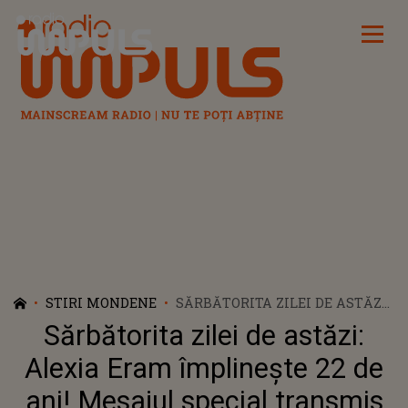
Radio Impuls
STIRI MONDENE
SĂRBĂTORITA ZILEI DE ASTĂZI:
ALEXIA ERAM ÎMPLINEȘTE 22
Sărbătorita zilei de astăzi:
DE ANI! MESAJUL SPECIAL
TRANSMIS DE IUBITUL EI,
Alexia Eram împlinește 22 de
MARIO FRESH: „FEMEIE
ani! Mesajul special transmis
FRUMOASĂ! TE IUBESC MULT”