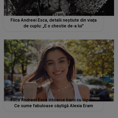
Mario Fresh și Alexia Eram, 6 ani de relație!
Fiica Andreei Esca, detalii neștiute din viața
de cuplu: „E o chestie de-a lui”
Fiica Andreei Esca întoarce banii cu lopata.
Ce sume fabuloase câştigă Alexia Eram