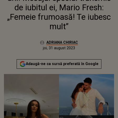
de iubitul ei, Mario Fresh:
„Femeie frumoasă! Te iubesc
mult”
Autor:
ADRIANA CHIRIAC
Publicat:
miercuri, 31 august 2022
Actualizat:
joi, 31 august 2023
Adaugă-ne ca sursă preferată în Google