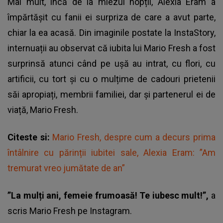
Mai mult, încă de la miezul nopții,
Alexia Eram
a
împărtășit cu fanii ei surpriza de care a avut parte,
chiar la ea acasă. Din imaginile postate la InstaStory,
internuații au observat că iubita lui Mario Fresh a fost
surprinsă atunci când pe ușă au intrat, cu flori, cu
artificii, cu tort și cu o mulțime de cadouri prietenii
săi apropiați, membrii familiei, dar și partenerul ei de
viață, Mario Fresh.
Citeste si:
Mario Fresh, despre cum a decurs prima
întâlnire cu părinții iubitei sale, Alexia Eram: ”Am
tremurat vreo jumătate de an”
”La mulți ani, femeie frumoasă! Te iubesc mult!”,
a
scris Mario Fresh pe Instagram.