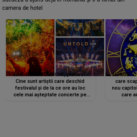
faptului împlinit, A RECUNOSCUT IMEDIAT: "Am
avut..."
LINE-UP UNTOLD ONE, prima zi.
HOROSCOP 
Cine sunt artiștii care deschid
care scap
festivalul și de la ce ore au loc
nou capitol
cele mai așteptate concerte pe
care a
scena principală?
perioadă 