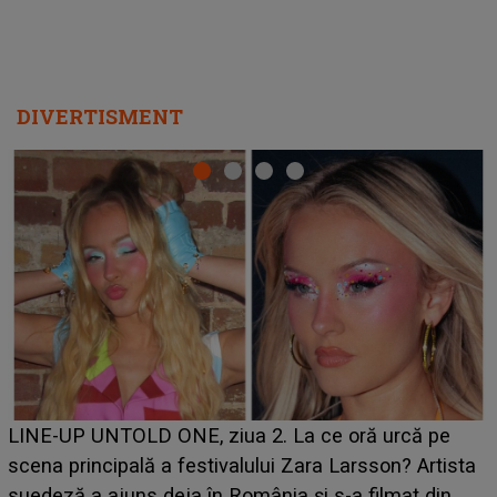
DIVERTISMENT
Ce a dezvăluit noua concurentă din "Casa Iubirii" l-a
luat prin surprindere pe Emanuel. CINE ESTE
BĂIATUL VIZAT de Alexandra?! Aflându-se în fața