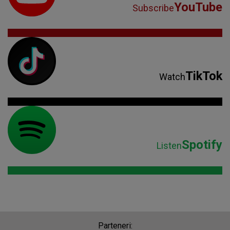
YouTube
Subscribe
TikTok
Watch
Spotify
Listen
Parteneri: