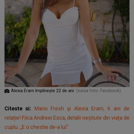
Alexia Eram împlinește 22 de ani
(sursa foto: Facebook)
Citeste si:
Mario Fresh și Alexia Eram, 6 ani de
relație! Fiica Andreei Esca, detalii neștiute din viața de
cuplu: „E o chestie de-a lui”