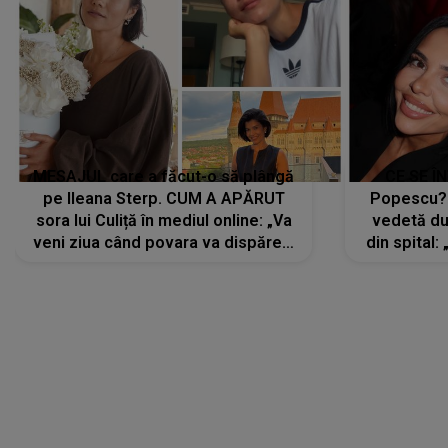
MESAJUL care a făcut-o să plângă
CE SE Î
pe Ileana Sterp. CUM A APĂRUT
Popescu?
sora lui Culiță în mediul online: „Va
vedetă du
veni ziua când povara va dispărea,
din spital:
iar lacrimile...”