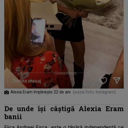
Alexia Eram împlinește 22 de ani
(sursa foto: Instagram)
De unde își câștigă Alexia Eram
banii
Fiica Andreei Esca
este o tânără independentă ce