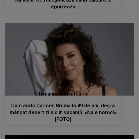
epuizează
tvmania.libertatea.ro
Cum arată Carmen Brumă la 49 de ani, deși a
mâncat desert zilnic în vacanță: «Nu e noroc!»
[FOTO]