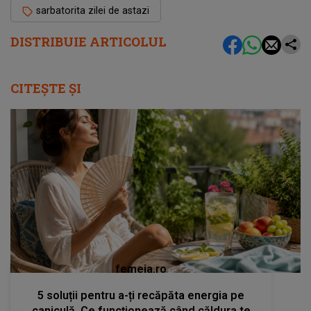
sarbatorita zilei de astazi
DISTRIBUIE ARTICOLUL
CITEȘTE ȘI
femeia.ro
5 soluții pentru a-ți recăpăta energia pe
caniculă. Ce funcționează când căldura te