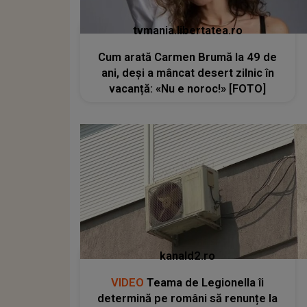
tvmania.libertatea.ro
Cum arată Carmen Brumă la 49 de
ani, deși a mâncat desert zilnic în
vacanță: «Nu e noroc!» [FOTO]
kanald2.ro
VIDEO
Teama de Legionella îi
determină pe români să renunțe la