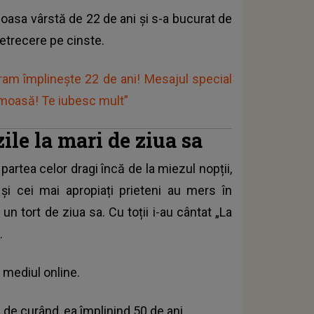
moasa vârstă de 22 de ani și s-a bucurat de
 petrecere pe cinste.
 Eram împlinește 22 de ani! Mesajul special
rumoasă! Te iubesc mult”
ile la mari de ziua sa
artea celor dragi încă de la miezul nopții,
și cei mai apropiați prieteni au mers în
 un tort de ziua sa. Cu toții i-au cântat „La
.
n mediul online.
 de curând, ea împlinind 50 de ani.