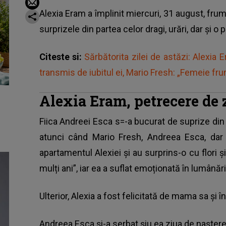
Alexia Eram a împlinit miercuri, 31 august, fru
surprizele din partea celor dragi, urări, dar și o
Citeste si:
Sărbătorita zilei de astăzi: Alexia
transmis de iubitul ei, Mario Fresh: „Femeie f
Alexia Eram, petrecere de z
Fiica Andreei Esca s=-a bucurat de suprize din p
atunci când Mario Fresh, Andreea Esca, dar 
apartamentul Alexiei și au surprins-o cu flori și
mulți ani”, iar ea a suflat emoționată în lumânări
Ulterior, Alexia a fost felicitată de mama sa și î
Andreea Esca și-a serbat șiu ea ziua de naștere