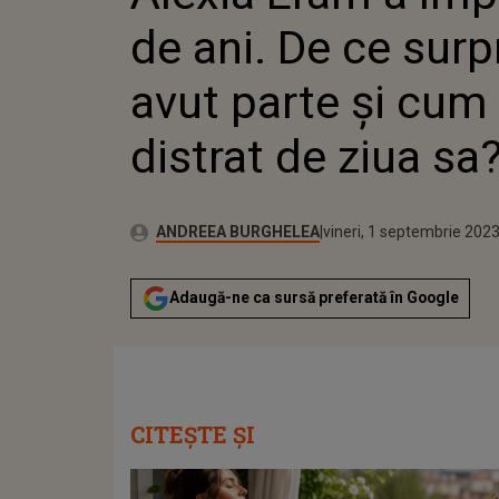
ZIUA SA?
de ani. De ce surp
avut parte și cum 
distrat de ziua sa?
Publicat:
Autor:
joi, 1 septembrie 2022
Actualizat:
ANDREEA BURGHELEA
vineri, 1 septembrie 202
Adaugă-ne ca sursă preferată în Google
CITEȘTE ȘI