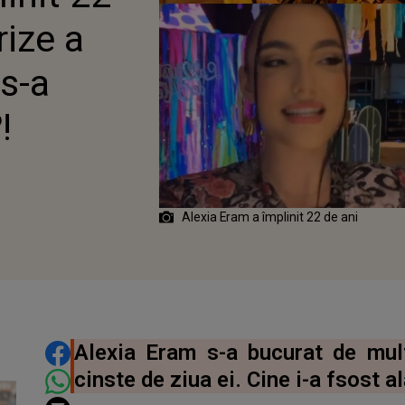
!
rize a
s-a
!
3
Alexia Eram a împlinit 22 de ani
DISTRIBUIE ARTICOLUL
Alexia Eram s-a bucurat de mul
cinste de ziua ei. Cine i-a fsost al