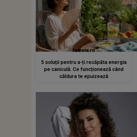
femeia.ro
5 soluții pentru a-ți recăpăta energia
pe caniculă. Ce funcționează când
căldura te epuizează