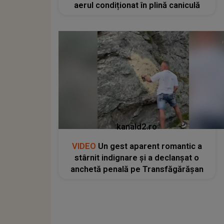
aerul condiționat în plină caniculă
kanald2.ro
VIDEO
Un gest aparent romantic a
stârnit indignare și a declanșat o
anchetă penală pe Transfăgărășan