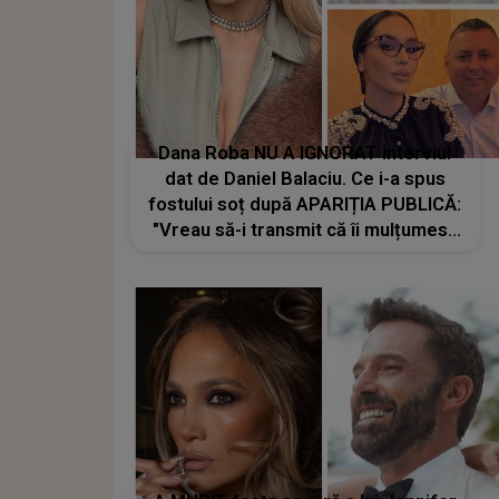
Dana Roba NU A IGNORAT interviul
dat de Daniel Balaciu. Ce i-a spus
fostului soț după APARIȚIA PUBLICĂ:
"Vreau să-i transmit că îi mulțumesc
că..."