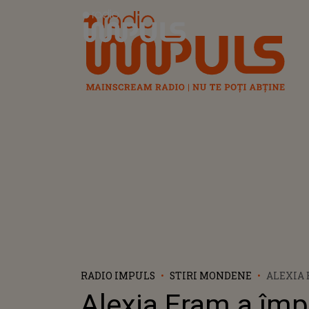
Radio Impuls
RADIO IMPULS
STIRI MONDENE
ALEXIA 
ANI. DE
Alexia Eram a împl
PARTE Ș