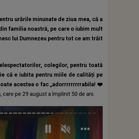
entru urările minunate de ziua mea, că a
din familia noastrā, pe care o iubim mult
umesc lui Dumnezeu pentru tot ce am trăit
elespectatorilor, colegilor, pentru toată
ie că e iubita pentru miile de calități pe
toate acestea o fac „adorrrrrrrrrabila! ❤️
a
, care pe 29 august a împlinit 50 de ani.