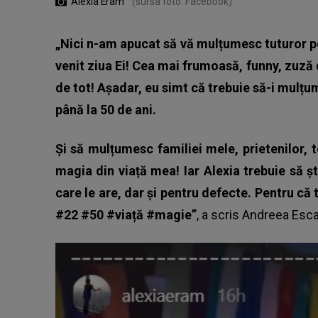
Alexia Eram
(sursa foto: Facebook)
„Nici n-am apucat să vă mulțumesc tuturor p
venit ziua Ei! Cea mai frumoasă, funny, zuză 
de tot! Așadar, eu simt că trebuie să-i mulț
până la 50 de ani.
Și să mulțumesc familiei mele, prietenilor, t
magia din viață mea! Iar Alexia trebuie să șt
care le are, dar și pentru defecte. Pentru că 
#22 #50 #viață #magie”
, a scris
Andreea Esc