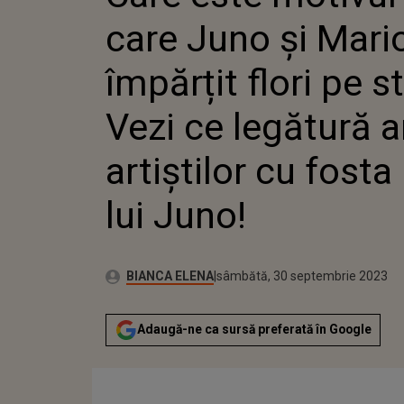
VEZI CE
care Juno și Mari
ARTIȘTI
LUI JUN
împărțit flori pe s
Vezi ce legătură a
artiștilor cu fosta
lui Juno!
Publicat:
Autor:
vineri, 30 septembrie 2022
Actualizat:
BIANCA ELENA
sâmbătă, 30 septembrie 2023
Adaugă-ne ca sursă preferată în Google