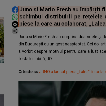
DISTRIBUIE ARTICOLUL
Juno și Mario Fresh au împărțit fl
schimbul distribuirii pe rețelele
piese la care au colaborat, „Lalea
Juno și Mario Fresh au surprins doamnele și do
din București cu un gest neașteptat. Cei doi artiș
a vorbit despre motivul pentru care a luat aceas
fosta lui iubită, JO.
Citeste si:
JUNO a lansat piesa „Lalea”, în cola