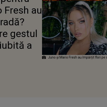
 LEGĂTURĂ ARE GESTUL
o Fresh au
LOR CU FOSTA IUBITĂ A
O!
tradă?
re gestul
 iubită a
Juno și Mario Fresh au împărțit flori pe