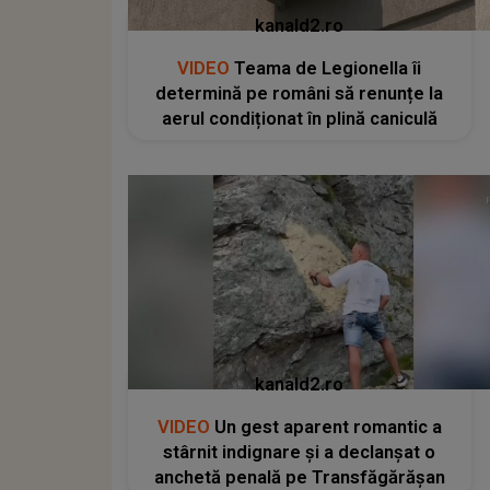
kanald2.ro
VIDEO
Teama de Legionella îi
determină pe români să renunțe la
aerul condiționat în plină caniculă
kanald2.ro
VIDEO
Un gest aparent romantic a
stârnit indignare și a declanșat o
anchetă penală pe Transfăgărășan