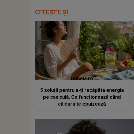
CITEȘTE ȘI
femeia.ro
5 soluții pentru a-ți recăpăta energia
pe caniculă. Ce funcționează când
căldura te epuizează