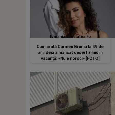
tvmania.libertatea.ro
Cum arată Carmen Brumă la 49 de
ani, deși a mâncat desert zilnic în
vacanță: «Nu e noroc!» [FOTO]