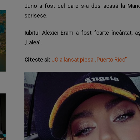
Juno a fost cel care s-a dus acasă la Mario
scrisese.
Iubitul Alexiei Eram a fost foarte încântat,
„Lalea”.
Citeste si:
JO a lansat piesa „Puerto Rico”