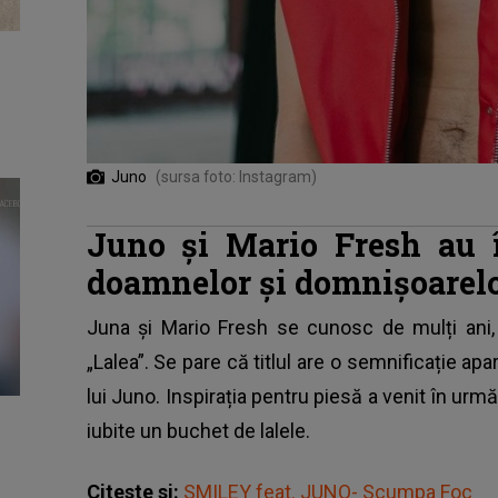
Juno
(sursa foto: Instagram)
Juno și Mario Fresh au î
doamnelor și domnișoarel
Juna și
Mario Fresh
se cunosc de mulți ani, 
„Lalea”. Se pare că titlul are o semnificație apa
lui Juno. Inspirația pentru piesă a venit în urmă
iubite un buchet de lalele.
Citeste si:
SMILEY feat. JUNO- Scumpa Foc