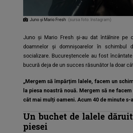
Juno și Mario Fresh
(sursa foto: Instagram)
Juno și Mario Fresh și-au dat întâlnire pe o
doamnelor și domnișoarelor în schimbul dis
socializare. Bucureștencele au fost încântate 
bucură deja de un succes răsunător la doar cât
„Mergem să împărțim lalele, facem un schimb
la piesa noastră nouă. Mergem să ne facem p
cât mai mulți oameni. Acum 40 de minute s-a
Un buchet de lalele dăruit
piesei