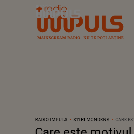
Radio Impuls
RADIO IMPULS
STIRI MONDENE
CARE E
CARE JU
Care este motivul
ÎMPĂRȚI