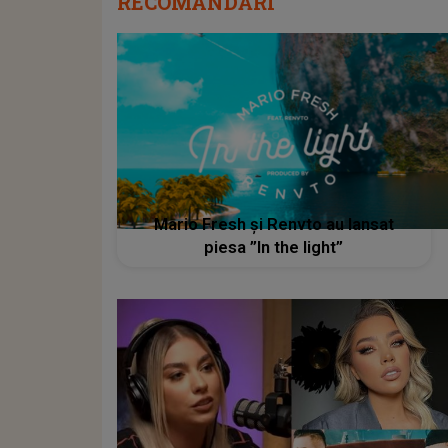
RECOMANDĂRI
Mario Fresh și Renvto au lansat
piesa ”In the light”