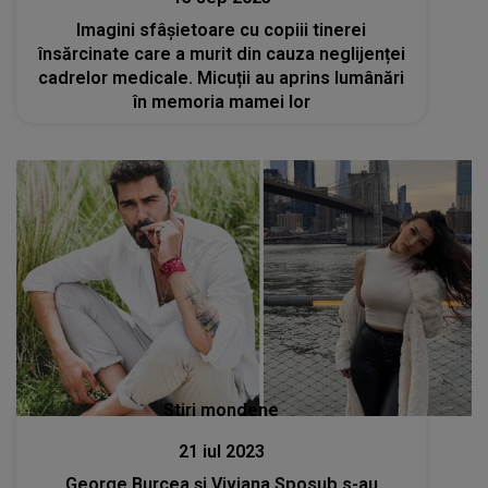
Imagini sfâșietoare cu copiii tinerei
însărcinate care a murit din cauza neglijenței
cadrelor medicale. Micuții au aprins lumânări
în memoria mamei lor
Stiri mondene
21 iul 2023
George Burcea și Viviana Sposub s-au