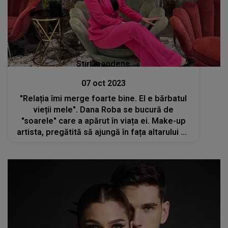
Stiri mondene
07 oct 2023
"Relația îmi merge foarte bine. El e bărbatul
vieții mele". Dana Roba se bucură de
"soarele" care a apărut în viața ei. Make-up
artista, pregătită să ajungă în fața altarului cu
alesul inimii sale