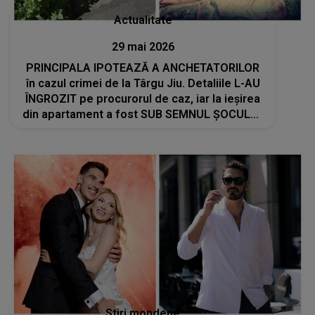
Actualitate
29 mai 2026
PRINCIPALA IPOTEAZĂ A ANCHETATORILOR
în cazul crimei de la Târgu Jiu. Detaliile L-AU
ÎNGROZIT pe procurorul de caz, iar la ieșirea
din apartament a fost SUB SEMNUL ȘOCULUI:
"Nu am mai întâlnit așa ceva. Își crease un..."
Stiri mondene