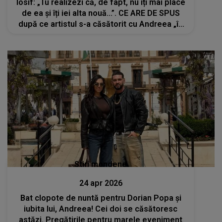
Iosif: „Tu realizezi că, de fapt, nu îți mai place
de ea și îți iei alta nouă...”. CE ARE DE SPUS
după ce artistul s-a căsătorit cu Andreea „în
timp record”
Stiri mondene
24 apr 2026
Bat clopote de nuntă pentru Dorian Popa și
iubita lui, Andreea! Cei doi se căsătoresc
astăzi. Pregătirile pentru marele eveniment