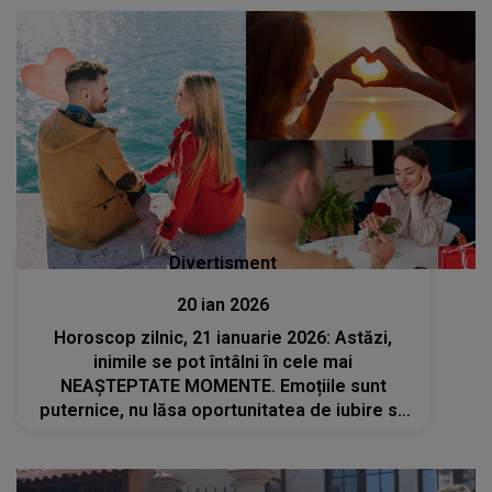
Divertisment
20 ian 2026
Horoscop zilnic, 21 ianuarie 2026: Astăzi,
inimile se pot întâlni în cele mai
NEAȘTEPTATE MOMENTE. Emoțiile sunt
puternice, nu lăsa oportunitatea de iubire să
treacă neobservată. Cineva te admiră în
secret și ar putea face primul pas. NU
IGNORA SEMNELE