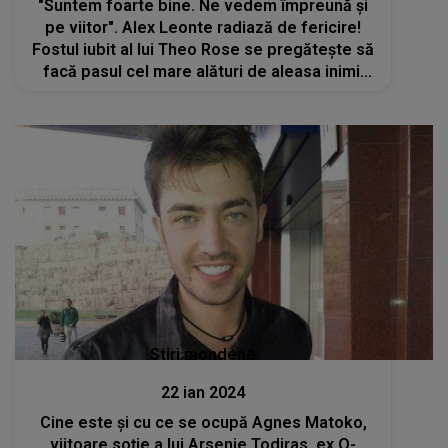
"Suntem foarte bine. Ne vedem împreună și
pe viitor". Alex Leonte radiază de fericire!
Fostul iubit al lui Theo Rose se pregătește să
facă pasul cel mare alături de aleasa inimii
sale, Manuela Lupașcu
Stiri mondene
22 ian 2024
Cine este și cu ce se ocupă Agnes Matoko,
viitoare soție a lui Arsenie Todiras, ex O-