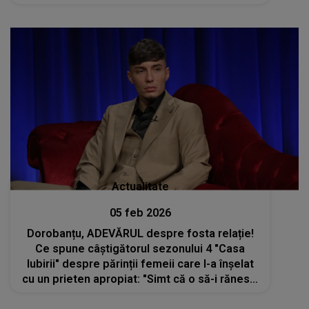
Actualitate
05 feb 2026
Dorobanțu, ADEVĂRUL despre fosta relație!
Ce spune câștigătorul sezonului 4 "Casa
Iubirii" despre părinții femeii care l-a înșelat
cu un prieten apropiat: "Simt că o să-i rănesc,
știu că nu ar permite ca fiica lor să..."