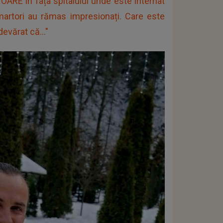
ARE în fața spitalului unde este internat
 martori au rămas impresionați. Care este
evărat că..."