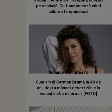
5 soluții pentru a-ți recăpăta energia
pe caniculă. Ce funcționează când
căldura te epuizează
tvmania.libertatea.ro
Cum arată Carmen Brumă la 49 de
ani, deși a mâncat desert zilnic în
vacanță: «Nu e noroc!» [FOTO]