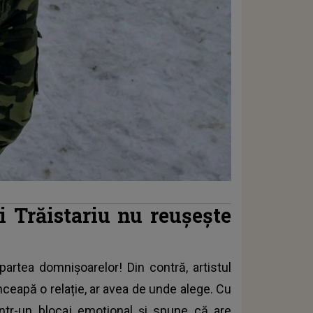
 Trăistariu nu reușește
partea domnișoarelor! Din contră, artistul
nceapă o relație, ar avea de unde alege. Cu
ntr-un blocaj emoțional și spune că are