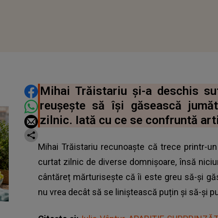
DISTRIBUIE ARTICOLUL
Mihai Trăistariu și-a deschis su
reușește să își găsească jumăt
zilnic. Iată cu ce se confruntă art
Mihai Trăistariu recunoaște că trece printr-u
curtat zilnic de diverse domnișoare, însă nici
cântăreț mărturisește că îi este greu să-și g
nu vrea decât să se liniștească puțin și să-și pun