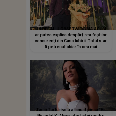
UN DETALIU OBSERVAT ABIA ACUM
ar putea explica despărțirea foștilor
concurenți din Casa Iubirii. Totul s-ar
fi petrecut chiar în cea mai
importantă și crucială perioadă din
viața lui Ahmed. Susținătorii
Veronicăi nu-și revin din ȘOC: "Nu
cred asta!"
Tania Turtureanu a lansat piesa "Ea
Niciodată". Mesajul artistei pentru