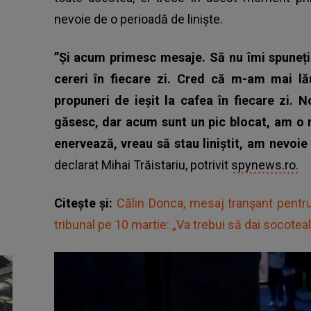
nevoie de o perioadă de liniște.
”Și acum primesc mesaje. Să nu îmi spuneți
cereri în fiecare zi. Cred că m-am mai l
propuneri de ieșit la cafea în fiecare zi. 
găsesc, dar acum sunt un pic blocat, am o r
enervează, vreau să stau liniștit, am nevoi
declarat Mihai Trăistariu, potrivit
spynews.ro.
Citește și:
Călin Donca, mesaj tranșant pentru
tribunal pe 10 martie: „Va trebui să dai socoteal