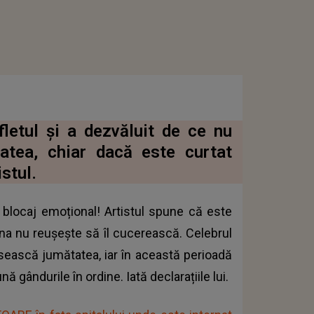
fletul și a dezvăluit de ce nu
atea, chiar dacă este curtat
istul.
n blocaj emoțional! Artistul spune că este
una nu reușește să îl cucerească. Celebrul
ăsească jumătatea, iar în această perioadă
ă gândurile în ordine. Iată declarațiile lui.