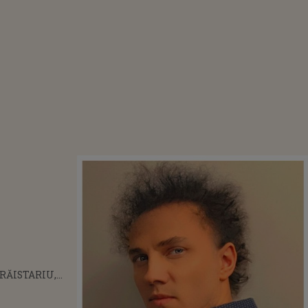
RĂISTARIU,
UL DESPRE
 DIN VIAȚA