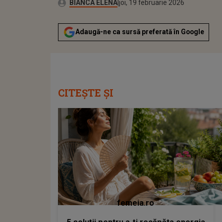
Autor:
Publicat:
BIANCA ELENA
joi, 19 februarie 2026
Adaugă-ne ca sursă preferată în Google
CITEȘTE ȘI
femeia.ro