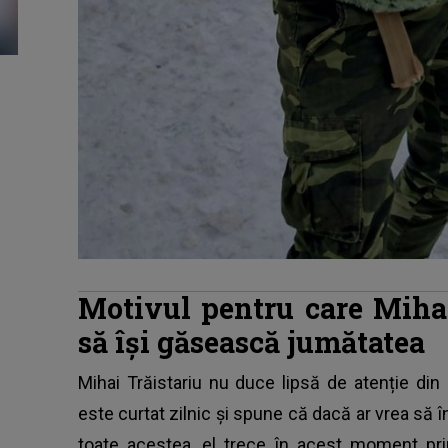
Motivul pentru care Mihai
să își găsească jumătatea
Mihai Trăistariu nu duce lipsă de atenție din 
este curtat zilnic și spune că dacă ar vrea să î
toate acestea, el trece în acest moment pri