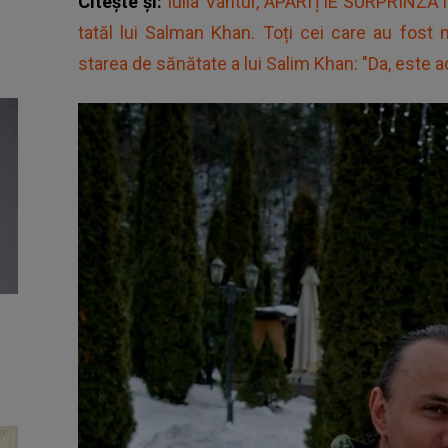
Citește și:
Iulia Vântur, APARIȚIE SURPRINZĂTO
tatăl lui Salman Khan. Toți cei care au fost
starea de sănătate a lui Salim Khan: "Da, este ad