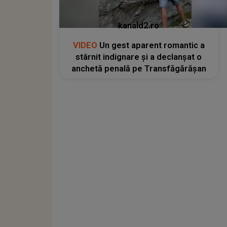
kanald2.ro
VIDEO
Un gest aparent romantic a
stârnit indignare și a declanșat o
anchetă penală pe Transfăgărășan