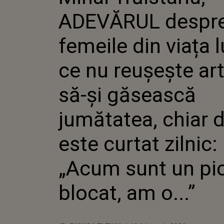
LUI! DE 
ADEVĂRUL despr
REUȘEȘ
SĂ-ȘI G
JUMĂTA
femeile din viața l
DACĂ ES
ZILNIC:
ce nu reușește art
UN PIC B
să-și găsească
jumătatea, chiar 
este curtat zilnic:
„Acum sunt un pi
blocat, am o...”