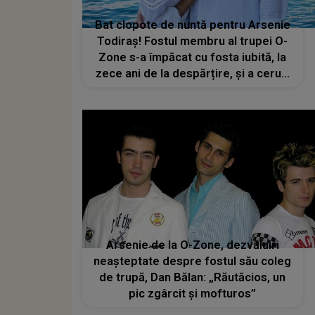
Bat clopote de nuntă pentru Arsenie
Todiraș! Fostul membru al trupei O-
Zone s-a împăcat cu fosta iubită, la
zece ani de la despărțire, și a cerut-
o în căsătorie
Arsenie de la O-Zone, dezvăluiri
neașteptate despre fostul său coleg
de trupă, Dan Bălan: „Răutăcios, un
pic zgârcit și mofturos”