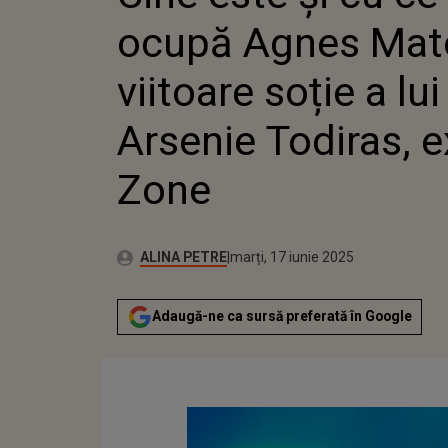
ARSENIE
ocupă Agnes Mat
O-ZONE
viitoare soție a lui
Arsenie Todiras, e
Zone
Publicat:
Autor:
luni, 22 ianuarie 2024
Actualizat:
ALINA PETRE
marți, 17 iunie 2025
Adaugă-ne ca sursă preferată în Google