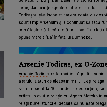
de Radu Sîrbu și Dan Bălan. Pe atunci formaț
lume, dar neînțelegerile dintre ei au dus la
Todirașnu și-a încheiat cariera odată cu despă
scurt timp Arsenium și a continuat să facă fu
pregătește să facă următorul pas în relația
spună marele ”Da” în fața lui Dumnezeu.
Arsenie Todiras, ex O-Zone
Arsenie Todiras
este mai îndrăgostit ca nici
altarului alături de aleasa inimii lui. Deși relați
s-au împăcat la 10 ani de la despărție și au 
Artistul a avut o relație cu Agnes Matoko în 
relații bune, atunci el declara că nu este pregă