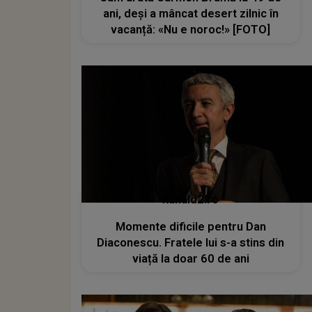
ani, deși a mâncat desert zilnic în
vacanță: «Nu e noroc!» [FOTO]
kanald2.ro
Momente dificile pentru Dan
Diaconescu. Fratele lui s-a stins din
viață la doar 60 de ani