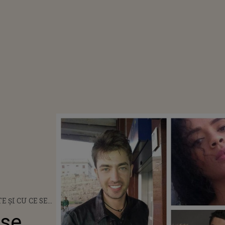
E ȘI CU CE SE
AGNES MATOKO,
 se
E SOȚIE A LUI