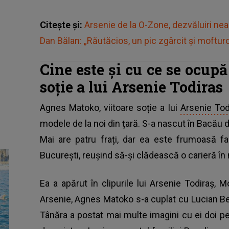
Citește și:
Arsenie de la O-Zone, dezvăluiri ne
Dan Bălan: „Răutăcios, un pic zgârcit și moftur
Cine este și cu ce se ocup
soție a lui Arsenie Todiras
Agnes Matoko, viitoare soție a lui
Arsenie Tod
modele de la noi din țară. S-a nascut în Bacău
Mai are patru frați, dar ea este frumoasă f
București, reușind să-și clădească o carieră în
Ea a apărut în clipurile lui Arsenie Todiraş,
Arsenie, Agnes Matoko s-a cuplat cu Lucian Becal
Tânăra a postat mai multe imagini cu ei doi pe r