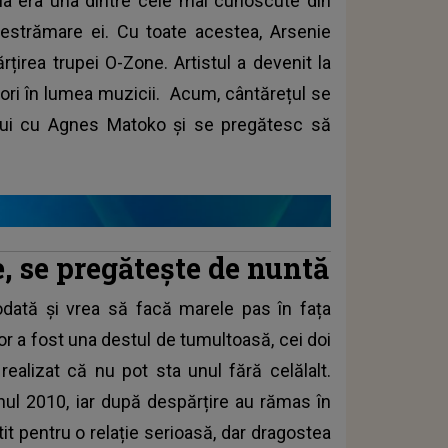
ia era una dintre cele mai cunoscute din
 destrămare ei. Cu toate acestea, Arsenie
rțirea trupei O-Zone. Artistul a devenit la
rori în lumea muzicii. Acum, cântărețul se
 lui cu Agnes Matoko și se pregătesc să
, se pregătește de nuntă
odată și vrea să facă marele pas în fața
a lor a fost una destul de tumultoasă, cei doi
realizat că nu pot sta unul fără celălalt.
anul 2010, iar după despărțire au rămas în
tit pentru o relație serioasă, dar dragostea