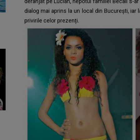
deranjat pe Lucian, nepotul familiei Becali s-ar 
dialog mai aprins la un local din București, iar 
privirile celor prezenți.