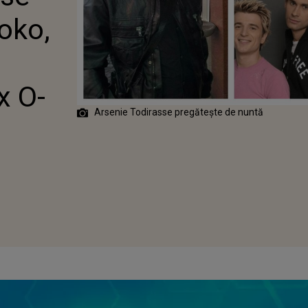
 TODIRAS, EX
oko,
x O-
Arsenie Todirasse pregătește de nuntă