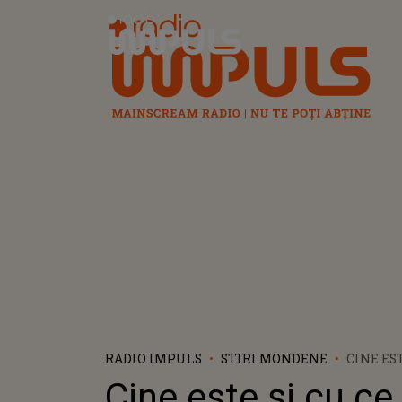
Radio Impuls
RADIO IMPULS
STIRI MONDENE
CINE EST
OCUPĂ 
Cine este și cu ce
VIITOAR