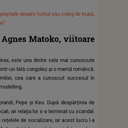
așteptate despre fostul său coleg de trupă,
os”
ă Agnes Matoko, viitoare
iras
, este una dintre cele mai cunoscute
 dintr-un tată congolez și o mamă româncă.
amiliei, cea care a cunoscut succesul în
 modelling.
 Morandi, Pepe şi Keo. După despărțirea de
i, iar relația lor s-a terminat cu scandal.
ețelele de socializare, iar acest lucru l-a