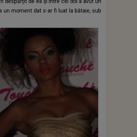
fi despărțit de ea și între cei doi a avut un
la un moment dat s-ar fi luat la bătaie, sub