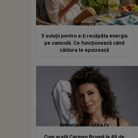
femeia.ro
5 soluții pentru a-ți recăpăta energia
pe caniculă. Ce funcționează când
căldura te epuizează
tvmania.libertatea.ro
Cum arată Carmen Brumă la 49 de