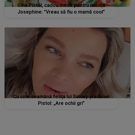
Gina Pistol, cadou inedit pentru micuța
Josephine: ”Vreau să fiu o mamă cool”
Cu cine seamănă fetiţa lui Smiley şi a Ginei
Pistol: „Are ochii gri”