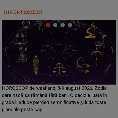
DIVERTISMENT
Emanuel a ținut ACEST DETALIU ASCUNS până
acum! În fața Alexandrei, concurentul din Casa Iubirii
face o MĂRTURISIRE NEAȘTEPTATĂ despre mama
sa: "I-am spus și ei în față, eu nu te iubesc pentru
că..."