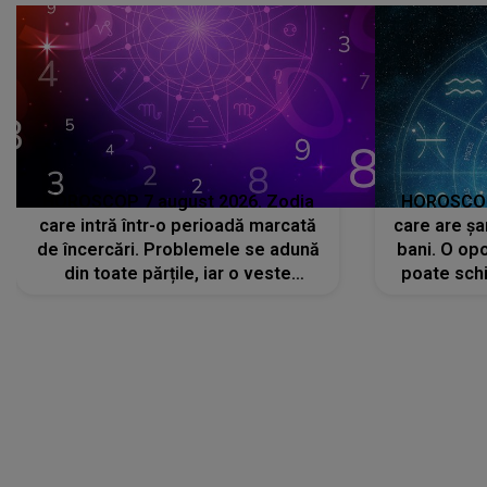
HOROSCOP 7 august 2026. Zodia
HOROSCOP 
care intră într-o perioadă marcată
care are șa
de încercări. Problemele se adună
bani. O opo
din toate părțile, iar o veste
poate schi
neașteptată îi dă planurile peste
la
cap