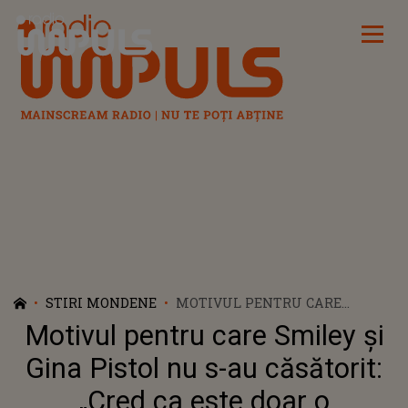
Radio Impuls
STIRI MONDENE
MOTIVUL PENTRU CARE
SMILEY ȘI GINA PISTOL NU S-
Motivul pentru care Smiley și
AU CĂSĂTORIT: „CRED CA ESTE
DOAR O FORMALITATE PENTRU
Gina Pistol nu s-au căsătorit:
NOI”
„Cred ca este doar o