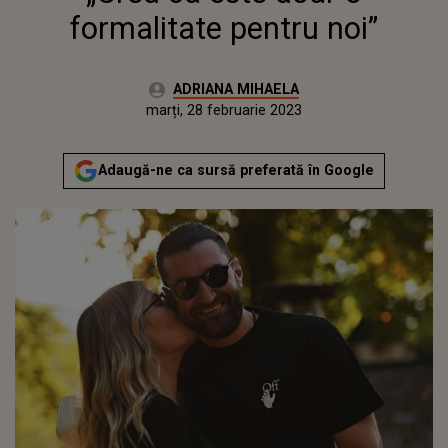
formalitate pentru noi”
Autor:
ADRIANA MIHAELA
Publicat:
luni, 28 februarie 2022
Actualizat:
marți, 28 februarie 2023
Adaugă-ne ca sursă preferată în Google