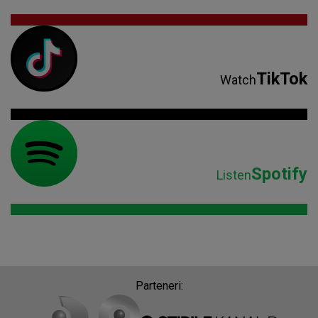
TikTok
Watch
Spotify
Listen
Parteneri: