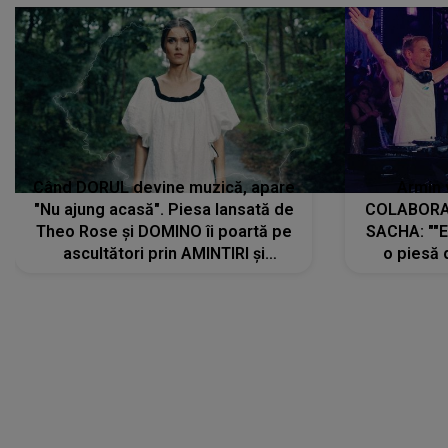
Când DORUL devine muzică, apare
Armin 
"Nu ajung acasă". Piesa lansată de
COLABORAR
Theo Rose și DOMINO îi poartă pe
SACHA: ""E
ascultători prin AMINTIRI și
o piesă 
REGĂSIRI, iar drumul emoțiilor
imediat pre
trece prin sufletul publicului:
cu mine șt
"Pentru toți cei care au plecat
păstrăm do
departe ca să le fie mai bine"