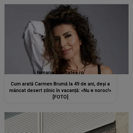
tvmania.libertatea.ro
Cum arată Carmen Brumă la 49 de ani, deși a
mâncat desert zilnic în vacanță: «Nu e noroc!»
[FOTO]