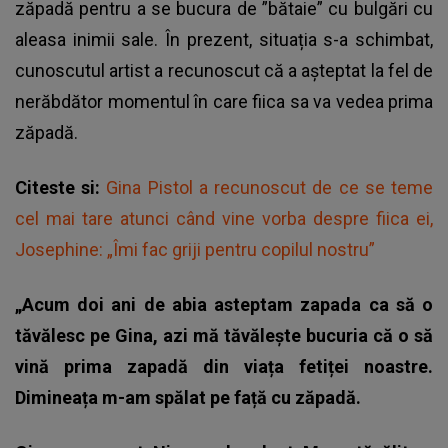
zăpadă pentru a se bucura de ”bătaie” cu bulgări cu
aleasa inimii sale. În prezent, situația s-a schimbat,
cunoscutul artist a recunoscut că a așteptat la fel de
nerăbdător momentul în care fiica sa va vedea prima
zăpadă.
Citeste si:
Gina Pistol a recunoscut de ce se teme
cel mai tare atunci când vine vorba despre fiica ei,
Josephine: „Îmi fac griji pentru copilul nostru”
„Acum doi ani de abia asteptam zapada ca să o
tăvălesc pe Gina, azi mă tăvălește bucuria că o să
vină prima zapadă din viața fetiței noastre.
Dimineața m-am spălat pe față cu zăpadă.