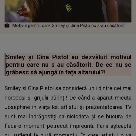
Motivul pentru care Smiley și Gina Pisto nu s-au căsătorit
Smiley și Gina Pistol au dezvăluit motivul
pentru care nu s-au căsătorit. De ce nu se
grăbesc să ajungă în fața altarului?!
Smiley și Gina Pistol se consideră unii dintre cei mai
norocoși și grijulii părinți! De când a apărut micuța
Josephine în viața lor, artistul și prezentatoarea TV
sunt mai îndrăgostiți ca niciodată și se bucură de
fiecare moment petrecut împreună. Fanii așteaptă
cu sufletul la gură momentul în care artistul o va