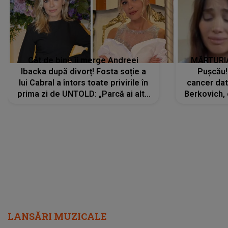
Cât de bine îi merge Andreei
MĂRTURIA
Ibacka după divorț! Fosta soție a
Pușcău!
lui Cabral a întors toate privirile în
cancer dato
prima zi de UNTOLD: „Parcă ai altă
Berkovich, 
strălucire, emani putere,
accident ru
încredere, siguranță...”
Dacă nu 
LANSĂRI MUZICALE