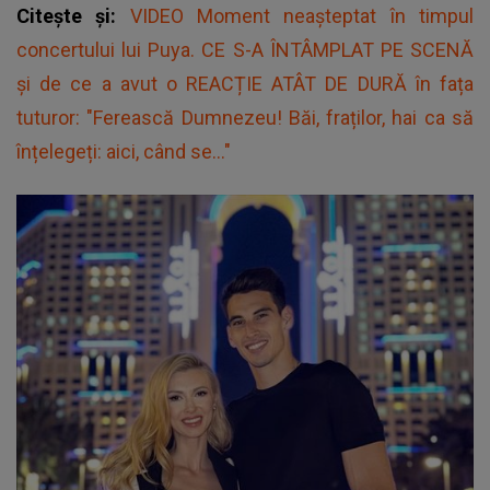
Citește și:
VIDEO Moment neașteptat în timpul
concertului lui Puya. CE S-A ÎNTÂMPLAT PE SCENĂ
și de ce a avut o REACȚIE ATÂT DE DURĂ în fața
tuturor: "Ferească Dumnezeu! Băi, fraților, hai ca să
înțelegeți: aici, când se..."