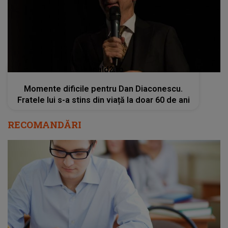
Fratele lui s-a stins din viață la doar 60 de ani
RECOMANDĂRI
Când se depun CONTESTAȚIILE la BAC 2026?
Elevii de clasa a 12-a pot vizualiza lucrările
înainte să depună cererile