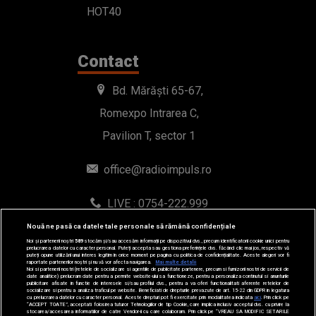
Pavilion T, sector 1
office@radioimpuls.ro
LIVE : 0754-222.999
WhatsApp: 0754-222.999
© 2019-2026 DOGAN MEDIA INTERNATIONAL SA, Toate
Nouă ne pasă ca datele tale personale să rămână confidențiale
drepturile rezervate.
Noi și partenerii noștri
589
stocăm și/sau accesăm informații pe dispozitivul dvs., precum identificatorii cookie unici pentru
prelucrarea datelor cu caracter personal. Puteți accepta sau gestiona preferințele dvs. făcând clic mai jos, respectiv vă
puteți opune utilizării unui interes legitim în orice moment pe pagina cu politica de confidențialitate. Aceste alegeri vor fi
raportate partenerilor noștri și nu vă vor afecta navigarea.
Mai multe detalii
Noi si partenerii nostri (retelele de socializare si agentiile de publicitate partenere, precum si furnizorii nostri de servicii de
date analitice) prelucram date pentru a permite website-ului sa functioneze, pentru a personaliza continutul si anunturile
publicitare afisate in functie de interesele si/sau profilul dvs., pentru a va oferi functionalitati aferente retelelor de
socializare si pentru a analiza traficul pe website. Beneficiati de drepturile prevazute de art. 15-22 din GDPR in legatura
cu prelucrarea datelor cu caracter personal. Aceste drepturi pot fi exercitate prin modalitatea indicata
aici
. Prin click pe
“ACCEPT TOATE”, acceptati folosirea tuturor Tehnologiilor de tip Cookie, care implica inclusiv acceptul dvs. cu privire la
stocarea/accesarea informatiilor de catre Vendor-ii cu care colaboram. Prin click pe “VREAU SA MODIFIC SETARILE