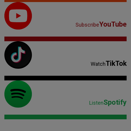
TikTok
Watch
Spotify
Listen
Parteneri: