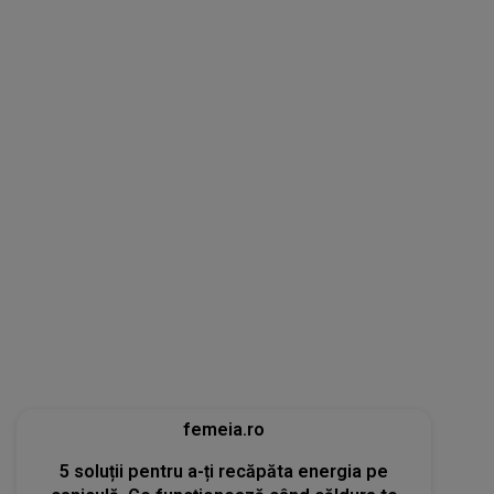
femeia.ro
5 soluții pentru a-ți recăpăta energia pe
caniculă. Ce funcționează când căldura te
epuizează