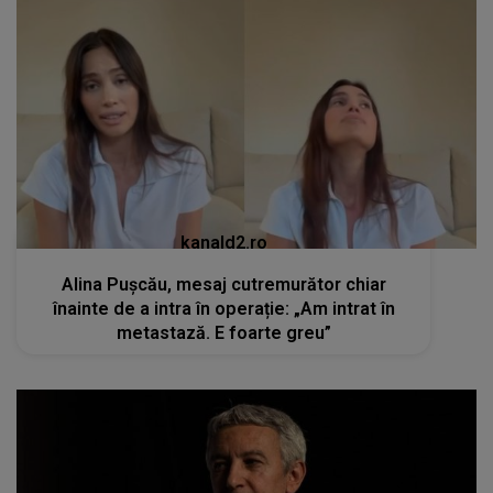
kanald2.ro
Alina Pușcău, mesaj cutremurător chiar
înainte de a intra în operație: „Am intrat în
metastază. E foarte greu”
kanald2.ro
Momente dificile pentru Dan Diaconescu.