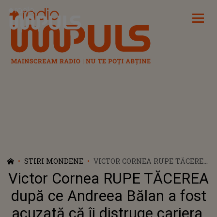
Radio Impuls
STIRI MONDENE
VICTOR CORNEA RUPE TĂCEREA
DUPĂ CE ANDREEA BĂLAN A
Victor Cornea RUPE TĂCEREA
FOST ACUZATĂ CĂ ÎI DISTRUGE
CARIERA. CUM ÎI IA APĂRAREA
după ce Andreea Bălan a fost
SOȚIEI SALE: „EA ESTE CEL MAI
acuzată că îi distruge cariera.
MARE SUSȚINĂTOR AL MEU