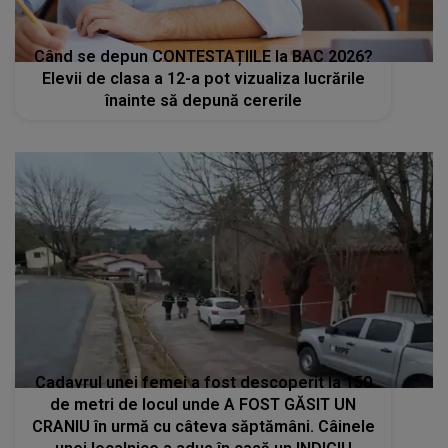
Cadavrul unei femei a fost descoperit la 150
de metri de locul unde A FOST GĂSIT UN
CRANIU în urmă cu câteva săptămâni. Câinele
unei localnice a adus în casă un INDICIU
TULBURĂTOR
STIRI MONDENE