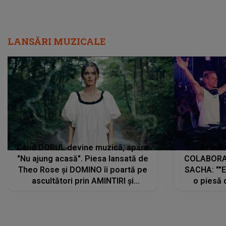
Când DORUL devine muzică, apare
Armin 
"Nu ajung acasă". Piesa lansată de
COLABORAR
Theo Rose și DOMINO îi poartă pe
SACHA: ""E
ascultători prin AMINTIRI și
o piesă 
REGĂSIRI, iar drumul emoțiilor
imediat pre
trece prin sufletul publicului:
cu mine șt
"Pentru toți cei care au plecat
păstrăm do
departe ca să le fie mai bine"
DIVERTISMENT