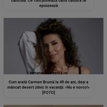
tvmania.libertatea.ro
Cum arată Carmen Brumă la 49 de ani, deși a
mâncat desert zilnic în vacanță: «Nu e noroc!»
[FOTO]