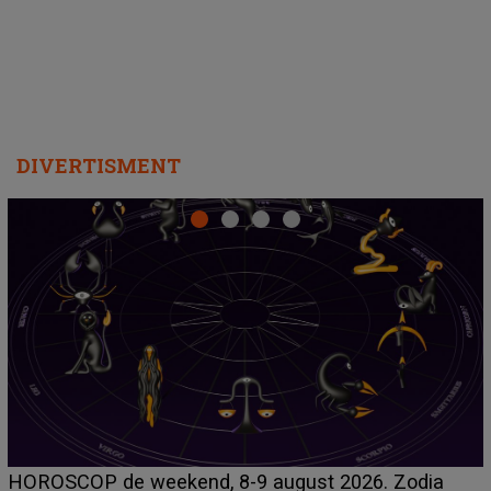
Emanuel a ținut ACEST DETALIU ASCUNS până
acum! În fața Alexandrei, concurentul din Casa Iubirii
face o MĂRTURISIRE NEAȘTEPTATĂ despre mama
sa: "I-am spus și ei în față, eu nu te iubesc pentru
că..."