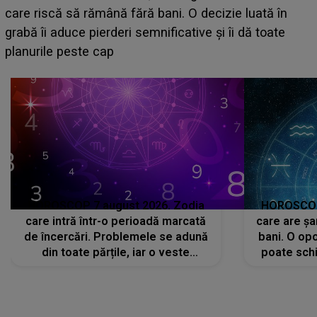
HOROSCOP 7 august 2026. Zodia
HOROSCOP 
care intră într-o perioadă marcată
care are șa
de încercări. Problemele se adună
bani. O opo
din toate părțile, iar o veste
poate schi
neașteptată îi dă planurile peste
la
cap
CONECTEAZĂ-TE CU NOI