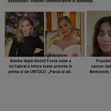
Cât de bine îi merge Andreei
MĂRTURIA
Ibacka după divorț! Fosta soție a
Pușcău!
lui Cabral a întors toate privirile în
cancer dato
prima zi de UNTOLD: „Parcă ai altă
Berkovich, 
strălucire, emani putere,
accident ru
încredere, siguranță...”
Dacă nu 
LANSĂRI MUZICALE