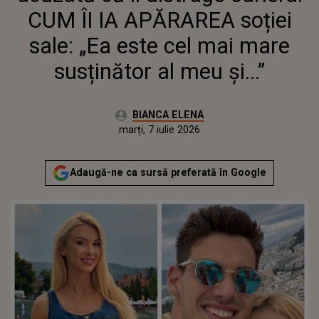
ȘI...”
CUM ÎI IA APĂRAREA soției
sale: „Ea este cel mai mare
susținător al meu și...”
Autor:
BIANCA ELENA
Publicat:
marți, 7 iulie 2026
Adaugă-ne ca sursă preferată în Google