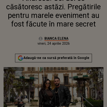
ÎN MARE SECRET
căsătoresc astăzi. Pregătirile
pentru marele eveniment au
fost făcute în mare secret
Autor:
BIANCA ELENA
Publicat:
vineri, 24 aprilie 2026
Actualizat:
vineri, 24 aprilie 2026
Adaugă-ne ca sursă preferată în Google