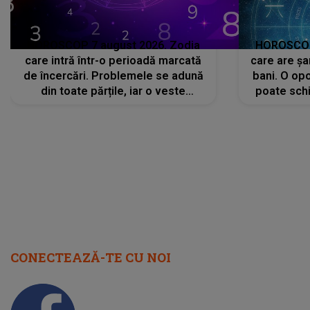
HOROSCOP 7 august 2026. Zodia
HOROSCOP 
care intră într-o perioadă marcată
care are șa
de încercări. Problemele se adună
bani. O opo
din toate părțile, iar o veste
poate schi
neașteptată îi dă planurile peste
la
cap
CONECTEAZĂ-TE CU NOI