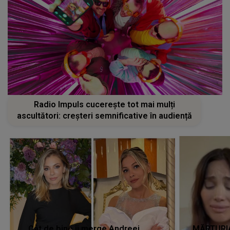
Radio Impuls cucerește tot mai mulți
ascultători: creșteri semnificative în audiență
Cât de bine îi merge Andreei
MĂRTURIA