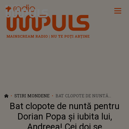
Radio Impuls
STIRI MONDENE
BAT CLOPOTE DE NUNTĂ
PENTRU DORIAN POPA ȘI
Bat clopote de nuntă pentru
IUBITA LUI, ANDREEA! CEI DOI
SE CĂSĂTORESC ASTĂZI.
Dorian Popa și iubita lui,
PREGĂTIRILE PENTRU MARELE
Andreea! Cei doi se
EVENIMENT AU FOST FĂCUTE