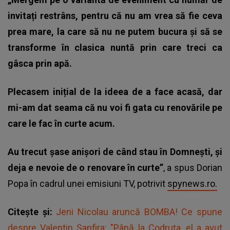
invitați restrâns, pentru că nu am vrea să fie ceva
prea mare, la care să nu ne putem bucura și să se
transforme în clasica nuntă prin care treci ca
gâsca prin apă.
Plecasem inițial de la ideea de a face acasă, dar
mi-am dat seama că nu voi fi gata cu renovările pe
care le fac în curte acum.
Au trecut șase anișori de când stau în Domnești, și
deja e nevoie de o renovare în curte”
, a spus Dorian
Popa în cadrul unei emisiuni TV, potrivit
spynews.ro.
Citește și:
Jeni Nicolau aruncă BOMBA! Ce spune
despre Valentin Sanfira: "Până la Codruța, el a avut