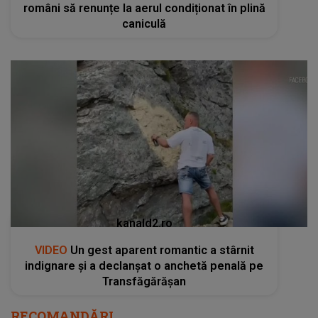
români să renunțe la aerul condiționat în plină
caniculă
kanald2.ro
VIDEO
Un gest aparent romantic a stârnit
indignare și a declanșat o anchetă penală pe
Transfăgărășan
RECOMANDĂRI