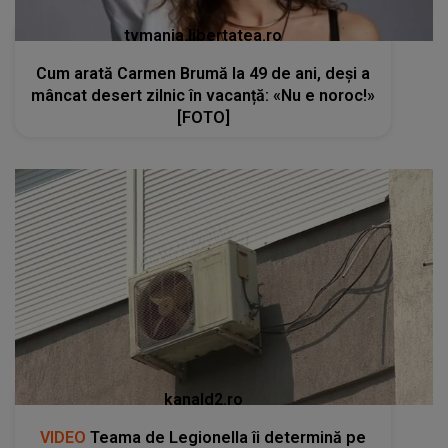
tvmania.libertatea.ro
Cum arată Carmen Brumă la 49 de ani, deși a
mâncat desert zilnic în vacanță: «Nu e noroc!»
[FOTO]
kanald2.ro
VIDEO
Teama de Legionella îi determină pe