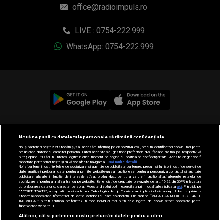
office@radioimpuls.ro
LIVE : 0754-222.999
WhatsApp: 0754-222.999
© 2019-2026 DOGAN MEDIA INTERNATIONAL SA, Toate
Nouă ne pasă ca datele tale personale să rămână confidențiale
drepturile rezervate.
Noi și partenerii noștri
589
stocăm și/sau accesăm informații pe dispozitivul dvs., precum identificatorii cookie unici pentru
prelucrarea datelor cu caracter personal. Puteți accepta sau gestiona preferințele dvs. făcând clic mai jos, respectiv vă
puteți opune utilizării unui interes legitim în orice moment pe pagina cu politica de confidențialitate. Aceste alegeri vor fi
raportate partenerilor noștri și nu vă vor afecta navigarea.
Mai multe detalii
Noi si partenerii nostri (retelele de socializare si agentiile de publicitate partenere, precum si furnizorii nostri de servicii de
date analitice) prelucram date pentru a permite website-ului sa functioneze, pentru a personaliza continutul si anunturile
publicitare afisate in functie de interesele si/sau profilul dvs., pentru a va oferi functionalitati aferente retelelor de
socializare si pentru a analiza traficul pe website. Beneficiati de drepturile prevazute de art. 15-22 din GDPR in legatura
cu prelucrarea datelor cu caracter personal. Aceste drepturi pot fi exercitate prin modalitatea indicata
aici
. Prin click pe
“ACCEPT TOATE”, acceptati folosirea tuturor Tehnologiilor de tip Cookie, care implica inclusiv acceptul dvs. cu privire la
stocarea/accesarea informatiilor de catre Vendor-ii cu care colaboram. Prin click pe “VREAU SA MODIFIC SETARILE
INDIVIDUAL” puteti schimba preferintele in mod individual, mai putin cele legate de cookie strict necesare pentru
functionarea website-ului.
Atât noi, cât și partenerii noștri prelucrăm datele pentru a oferi: