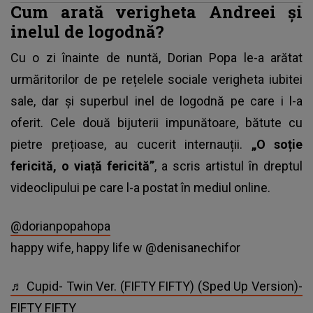
Cum arată verigheta Andreei și
inelul de logodnă?
Cu o zi înainte de nuntă,
Dorian Popa
le-a arătat
urmăritorilor de pe rețelele sociale verigheta iubitei
sale, dar și superbul inel de logodnă pe care i l-a
oferit. Cele două bijuterii impunătoare, bătute cu
pietre prețioase, au cucerit internauții.
„O soție
fericită, o viață fericită”
, a scris artistul în dreptul
videoclipului pe care l-a postat în mediul online.
@dorianpopahopa
happy wife, happy life w @denisanechifor
♬ Cupid- Twin Ver. (FIFTY FIFTY) (Sped Up Version)-
FIFTY FIFTY