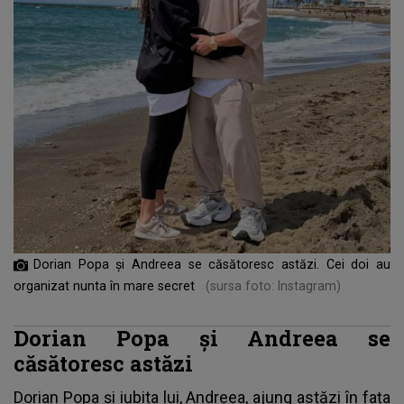
Dorian Popa și Andreea se căsătoresc astăzi. Cei doi au
organizat nunta în mare secret
(sursa foto: Instagram)
Dorian Popa și Andreea se
căsătoresc astăzi
Dorian Popa
și iubita lui, Andreea, ajung astăzi în fața