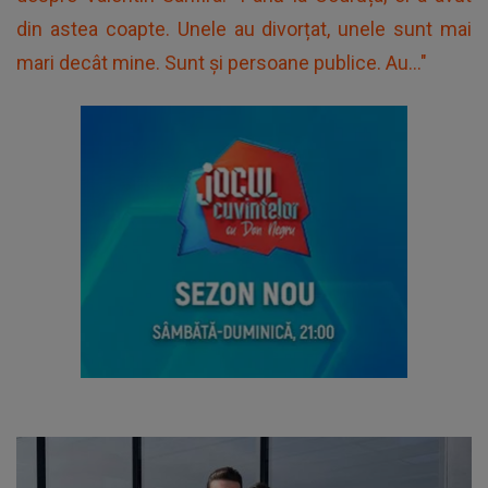
din astea coapte. Unele au divorțat, unele sunt mai
mari decât mine. Sunt și persoane publice. Au..."