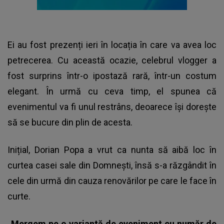
Ei au fost prezenți ieri în locația în care va avea loc
petrecerea. Cu această ocazie, celebrul vlogger a
fost surprins într-o ipostază rară, într-un costum
elegant. În urmă cu ceva timp, el spunea că
evenimentul va fi unul restrâns, deoarece își dorește
să se bucure din plin de acesta.
Inițial, Dorian Popa a vrut ca nunta să aibă loc în
curtea casei sale din Domnești, însă s-a răzgândit în
cele din urmă din cauza renovărilor pe care le face în
curte.
„Mergem pe o variantă de eveniment cu număr de