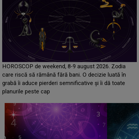
Emanuel a ținut ACEST DETALIU ASCUNS până
acum! În fața Alexandrei, concurentul din Casa Iubirii
face o MĂRTURISIRE NEAȘTEPTATĂ despre mama
sa: "I-am spus și ei în față, eu nu te iubesc pentru
că..."