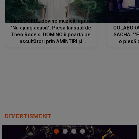
Când DORUL devine muzică, apare
Armin 
"Nu ajung acasă". Piesa lansată de
COLABORAR
Theo Rose și DOMINO îi poartă pe
SACHA: ""E
ascultători prin AMINTIRI și
o piesă 
REGĂSIRI, iar drumul emoțiilor
imediat pre
trece prin sufletul publicului:
cu mine șt
"Pentru toți cei care au plecat
păstrăm do
departe ca să le fie mai bine"
DIVERTISMENT