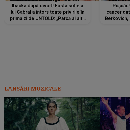
Ibacka după divorț! Fosta soție a
Pușcău!
lui Cabral a întors toate privirile în
cancer dato
prima zi de UNTOLD: „Parcă ai altă
Berkovich, 
strălucire, emani putere,
accident ru
încredere, siguranță...”
Dacă nu 
LANSĂRI MUZICALE