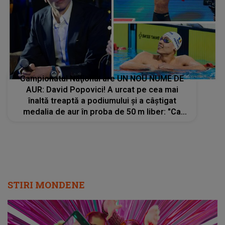
Campionatul Naţional are UN NOU NUME DE
AUR: David Popovici! A urcat pe cea mai
înaltă treaptă a podiumului şi a câştigat
medalia de aur în proba de 50 m liber: "Ca
întotdeauna mi-am propus doar să mă
distrez şi să mă simt bine. Am venit să..."
STIRI MONDENE