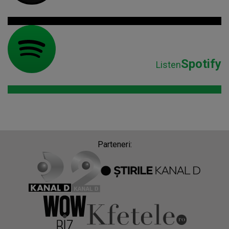
Spotify
Listen
Parteneri: