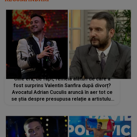
Cine era, de fapt, femeia alături de care a
fost surprins Valentin Sanfira după divorț?
Avocatul Adrian Cuculis aruncă în aer tot ce
se știa despre presupusa relație a artistului:
„Eu nu cred...”