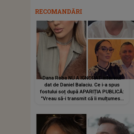
RECOMANDĂRI
Dana Roba NU A IGNORAT interviul
dat de Daniel Balaciu. Ce i-a spus
fostului soț după APARIȚIA PUBLICĂ:
"Vreau să-i transmit că îi mulțumesc
că..."