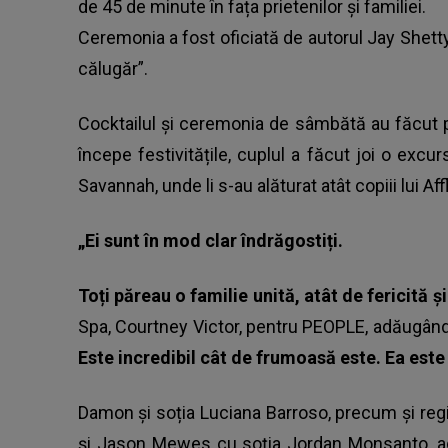
de 45 de minute în fața prietenilor și familiei.
Ceremonia a fost oficiată de autorul Jay Shet
călugăr”.
Cocktailul și ceremonia de sâmbătă au făcut part
începe festivitățile, cuplul a făcut joi o excurs
Savannah, unde li s-au alăturat atât copiii lui Affl
„Ei sunt în mod clar îndrăgostiți.
Toți păreau o familie unită, atât de fericită ș
Spa, Courtney Victor, pentru PEOPLE, adăugân
Este incredibil cât de frumoasă este. Ea este
Damon și soția Luciana Barroso, precum și regi
și Jason Mewes cu soția Jordan Monsanto, ag