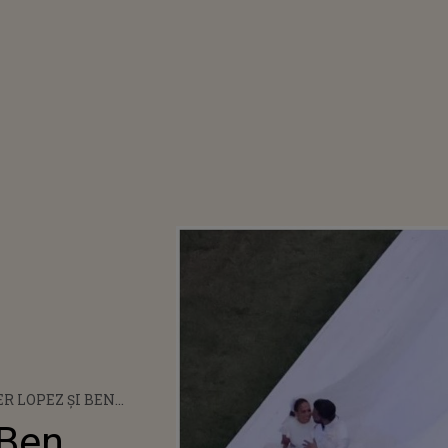
R LOPEZ ȘI BEN
 S-AU CĂSĂTORIT ÎN
 Ben
! TOATE DETALIILE