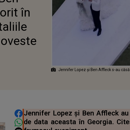
 NUNTA DE POVESTE
orit în
aliile
poveste
Jennifer Lopez și Ben Affleck s-au căsăt
DISTRIBUIE ARTICOLUL
Jennifer Lopez și Ben Affleck au 
de data aceasta în Georgia. Citeș