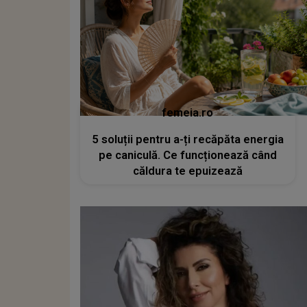
femeia.ro
5 soluții pentru a-ți recăpăta energia
pe caniculă. Ce funcționează când
căldura te epuizează