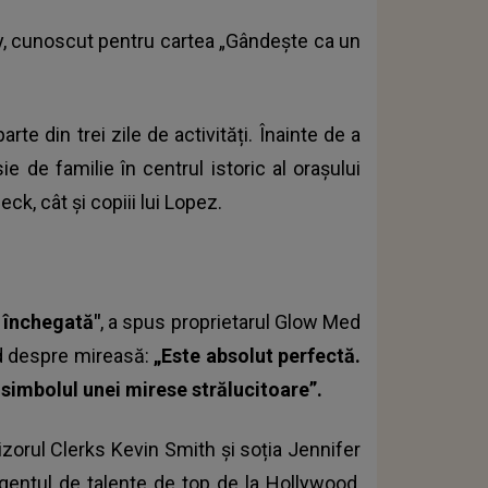
ty, cunoscut pentru cartea „Gândește ca un
e din trei zile de activități. Înainte de a
ie de familie în centrul istoric al orașului
eck, cât și copiii lui Lopez.
i închegată"
, a spus proprietarul Glow Med
d despre mireasă:
„Este absolut perfectă.
 simbolul unei mirese strălucitoare”.
zorul Clerks Kevin Smith și soția Jennifer
entul de talente de top de la Hollywood,