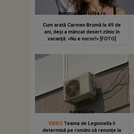
tvmania.libertatea.ro
Cum arată Carmen Brumă la 49 de
ani, deși a mâncat desert zilnic în
vacanță: «Nu e noroc!» [FOTO]
kanald2.ro
VIDEO
Teama de Legionella îi
determină pe români să renunțe la