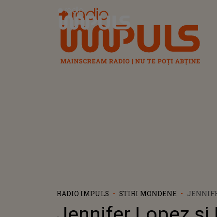
Radio Impuls
RADIO IMPULS
STIRI MONDENE
JENNIFE
AFFLECK
Jennifer Lopez și
GEORGIA