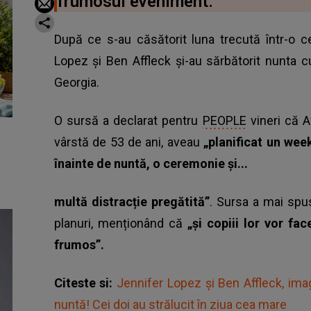
frumosul eveniment.
După ce s-au căsătorit luna trecută într-o 
Lopez și Ben Affleck și-au sărbătorit nunta cu
Georgia.
O sursă a declarat pentru
PEOPLE
vineri că Af
vârstă de 53 de ani, aveau
„planificat un wee
înainte de nuntă, o ceremonie și...
multă distracție pregătită”
. Sursa a mai spu
planuri, menționând că
„și copiii lor vor fa
frumos”.
Citeste si:
Jennifer Lopez și Ben Affleck, ima
nuntă! Cei doi au strălucit în ziua cea mare