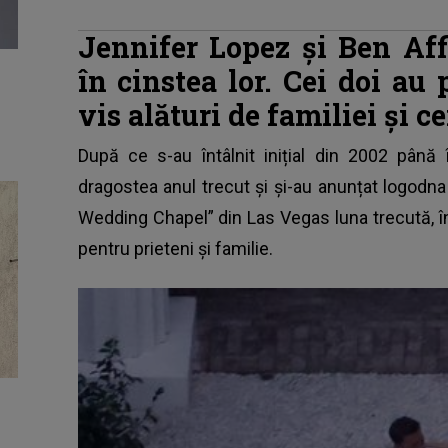
Jennifer Lopez și Ben Aff
în cinstea lor. Cei doi a
vis alături de familiei și c
După ce s-au întâlnit inițial din 2002 până 
dragostea anul trecut și și-au anunțat logodna î
Wedding Chapel” din Las Vegas luna trecută, î
pentru prieteni și familie.