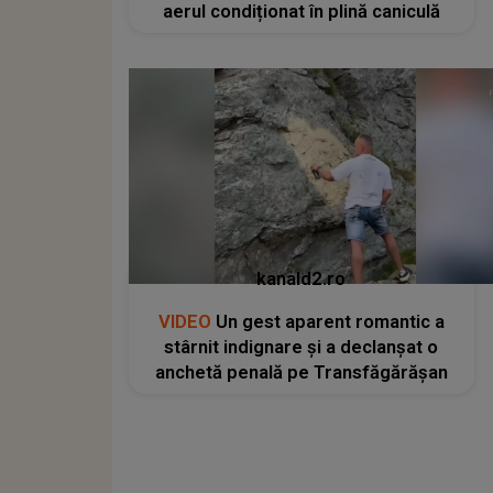
aerul condiționat în plină caniculă
kanald2.ro
VIDEO
Un gest aparent romantic a
stârnit indignare și a declanșat o
anchetă penală pe Transfăgărășan