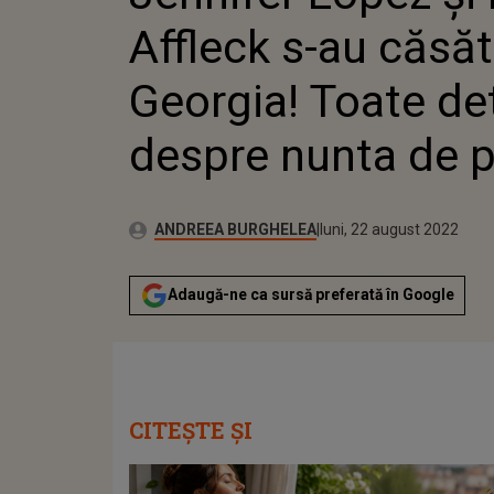
DESPRE
Affleck s-au căsăt
Georgia! Toate det
despre nunta de 
Autor:
Publicat:
ANDREEA BURGHELEA
luni, 22 august 2022
Adaugă-ne ca sursă preferată în Google
CITEȘTE ȘI