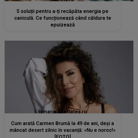
5 soluții pentru a-ți recăpăta energia pe
caniculă. Ce funcționează când căldura te
epuizează
tvmania.libertatea.ro
Cum arată Carmen Brumă la 49 de ani, deși a
mâncat desert zilnic în vacanță: «Nu e noroc!»
[FOTO]