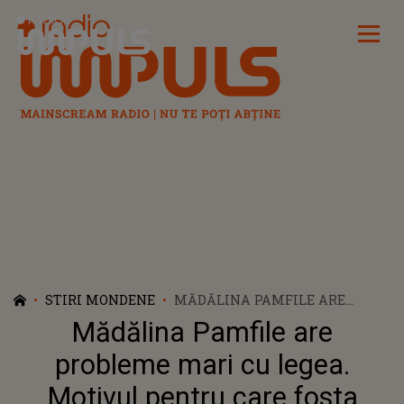
Radio Impuls
STIRI MONDENE
MĂDĂLINA PAMFILE ARE
PROBLEME MARI CU LEGEA.
Mădălina Pamfile are
MOTIVUL PENTRU CARE FOSTA
ASISTENTĂ TV A AJUNS ÎN
probleme mari cu legea.
FAȚA INSTANȚEI
Motivul pentru care fosta