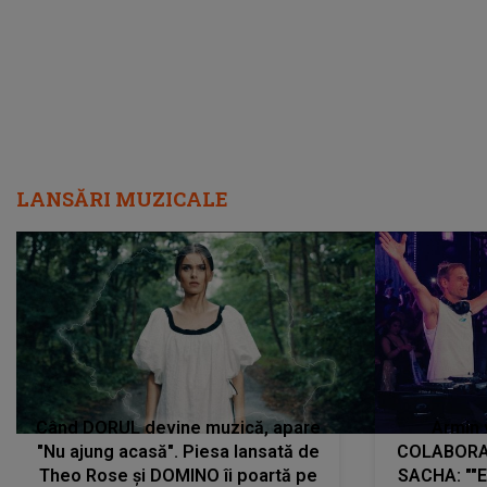
LANSĂRI MUZICALE
Când DORUL devine muzică, apare
Armin 
"Nu ajung acasă". Piesa lansată de
COLABORAR
Theo Rose și DOMINO îi poartă pe
SACHA: ""E