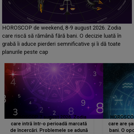
Emanuel a ținut ACEST DETALIU ASCUNS până
acum! În fața Alexandrei, concurentul din Casa Iubirii
face o MĂRTURISIRE NEAȘTEPTATĂ despre mama
sa: "I-am spus și ei în față, eu nu te iubesc pentru
că..."
HOROSCOP 7 august 2026. Zodia
HOROSCOP 
care intră într-o perioadă marcată
care are șa
de încercări. Problemele se adună
bani. O opo