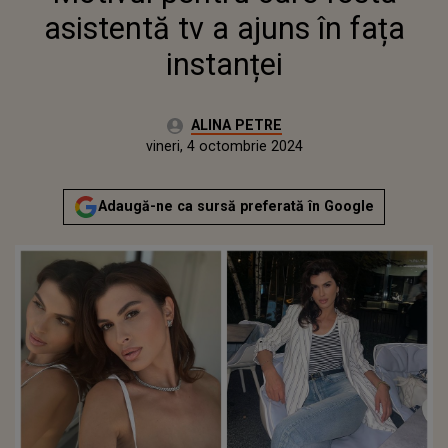
asistentă tv a ajuns în fața
instanței
Autor:
ALINA PETRE
Publicat:
miercuri, 4 octombrie 2023
Actualizat:
vineri, 4 octombrie 2024
Adaugă-ne ca sursă preferată în Google