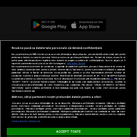
© 2019-2026 DOGAN MEDIA INTERNATIONAL SA, Toate
Nouă ne pasă ca datele tale personale să rămână confidențiale
drepturile rezervate.
Noi și partenerii noștri
589
stocăm și/sau accesăm informații pe dispozitivul dvs., precum identificatorii cookie unici pentru
prelucrarea datelor cu caracter personal. Puteți accepta sau gestiona preferințele dvs. făcând clic mai jos, respectiv vă
puteți opune utilizării unui interes legitim în orice moment pe pagina cu politica de confidențialitate. Aceste alegeri vor fi
raportate partenerilor noștri și nu vă vor afecta navigarea.
Mai multe detalii
Noi si partenerii nostri (retelele de socializare si agentiile de publicitate partenere, precum si furnizorii nostri de servicii de
date analitice) prelucram date pentru a permite website-ului sa functioneze, pentru a personaliza continutul si anunturile
publicitare afisate in functie de interesele si/sau profilul dvs., pentru a va oferi functionalitati aferente retelelor de
socializare si pentru a analiza traficul pe website. Beneficiati de drepturile prevazute de art. 15-22 din GDPR in legatura
cu prelucrarea datelor cu caracter personal. Aceste drepturi pot fi exercitate prin modalitatea indicata
aici
. Prin click pe
“ACCEPT TOATE”, acceptati folosirea tuturor Tehnologiilor de tip Cookie, care implica inclusiv acceptul dvs. cu privire la
stocarea/accesarea informatiilor de catre Vendor-ii cu care colaboram. Prin click pe “VREAU SA MODIFIC SETARILE
INDIVIDUAL” puteti schimba preferintele in mod individual, mai putin cele legate de cookie strict necesare pentru
functionarea website-ului.
Atât noi, cât și partenerii noștri prelucrăm datele pentru a oferi:
Stocarea și/sau accesarea informațiilor de pe un dispozitiv. Măsurarea performanței reclamelor. Utilizarea profilurilor
pentru selectarea conținutului personalizat. Dezvoltarea și îmbunătățirea serviciilor. Crearea profilurilor de conținut
personalizat. Utilizarea profilurilor pentru selectarea publicității personalizate. Crearea profilurilor pentru publicitate
personalizată. Măsurarea performanței conținutului. Înțelegerea publicului prin statistici sau combinații de date din surse
diferite. Utilizarea de date limitate pentru a selecta publicitatea. Utilizarea datelor limitate pentru a selecta conținutul.
Date precise de geolocație și identificarea prin scanarea dispozitivului.
Listă parteneri (furnizori)
MUSIC NON STOP
ACCEPT TOATE