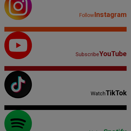
Instagram
Follow
YouTube
Subscribe
TikTok
Watch