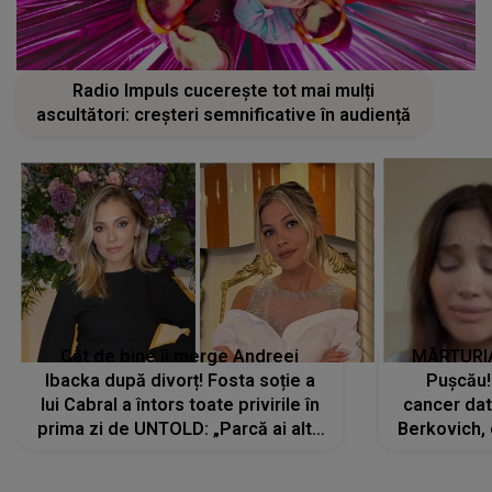
Radio Impuls cucerește tot mai mulți
ascultători: creșteri semnificative în audiență
Cât de bine îi merge Andreei
MĂRTURIA
Ibacka după divorț! Fosta soție a
Pușcău!
lui Cabral a întors toate privirile în
cancer dato
prima zi de UNTOLD: „Parcă ai altă
Berkovich, 
strălucire, emani putere,
accident ru
încredere, siguranță...”
Dacă nu 