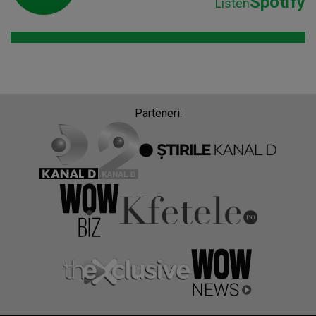
Spotify
Listen
Parteneri: