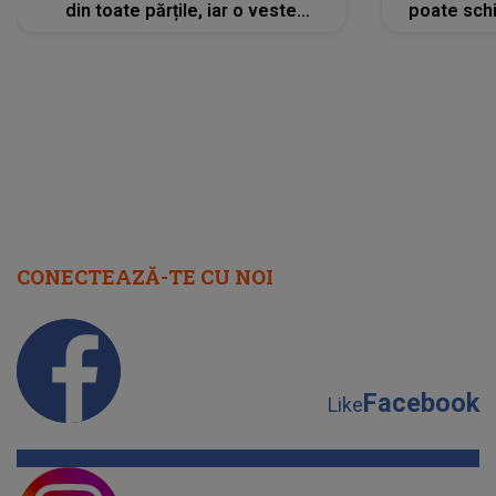
din toate părțile, iar o veste
poate schi
neașteptată îi dă planurile peste
la
cap
CONECTEAZĂ-TE CU NOI
Facebook
Like