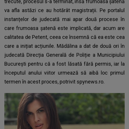
trecute, procesul s-a terminat, însă frumoasa șatenă
va afla astăzi ce au hotărât magistrații. Pe portalul
instanțelor de judecată mai apar două procese în
care frumoasa șatenă este implicată, dar acum are
calitatea de Petent, ceea ce însemnă că ea este cea
care a inițiat acțiunile. Mădălina a dat de două ori în
judecată Direcția Generală de Poliție a Municipiului
București pentru că a fost lăsată fără permis, iar la
începutul anului viitor urmează să aibă loc primul
termen în acest proces, potrivit spynews.ro.