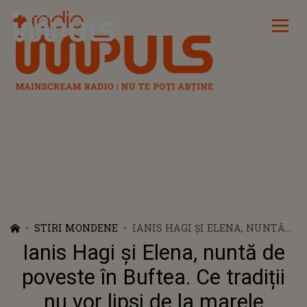
Radio Impuls
STIRI MONDENE
IANIS HAGI ȘI ELENA, NUNTĂ
DE POVESTE ÎN BUFTEA. CE
Ianis Hagi și Elena, nuntă de
TRADIȚII NU VOR LIPSI DE LA
MARELE EVENIMENT
poveste în Buftea. Ce tradiții
nu vor lipsi de la marele