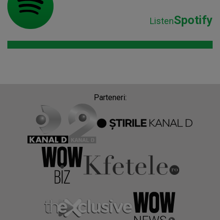
Spotify
Listen
Parteneri: