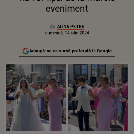
eveniment
Autor:
ALINA PETRE
Publicat:
duminică, 14 iulie 2024
Actualizat:
duminică, 14 iulie 2024
Adaugă-ne ca sursă preferată în Google