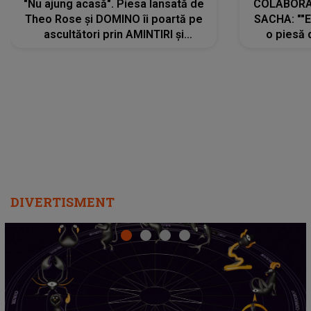
"Nu ajung acasă". Piesa lansată de
COLABORAR
Theo Rose și DOMINO îi poartă pe
SACHA: ""E
ascultători prin AMINTIRI și
o piesă 
REGĂSIRI, iar drumul emoțiilor
imediat pre
trece prin sufletul publicului:
cu mine șt
"Pentru toți cei care au plecat
păstrăm do
departe ca să le fie mai bine"
DIVERTISMENT