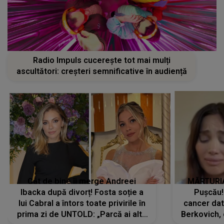
Radio Impuls cucerește tot mai mulți
ascultători: creșteri semnificative în audiență
Cât de bine îi merge Andreei
MĂRTURIA
Ibacka după divorț! Fosta soție a
Pușcău!
lui Cabral a întors toate privirile în
cancer dato
prima zi de UNTOLD: „Parcă ai altă
Berkovich, 