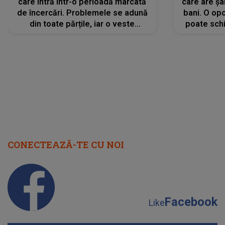
care intră într-o perioadă marcată
care are șa
de încercări. Problemele se adună
bani. O opo
din toate părțile, iar o veste
poate schi
neașteptată îi dă planurile peste
la
cap
CONECTEAZĂ-TE CU NOI
Facebook
Like