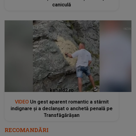
caniculă
kanald2.ro
VIDEO
Un gest aparent romantic a stârnit
indignare și a declanșat o anchetă penală pe
Transfăgărășan
RECOMANDĂRI