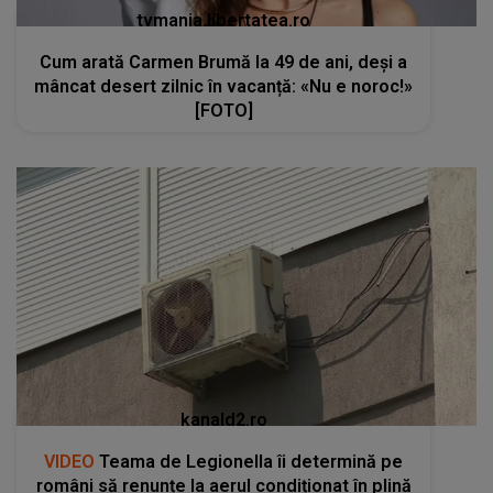
tvmania.libertatea.ro
Cum arată Carmen Brumă la 49 de ani, deși a
mâncat desert zilnic în vacanță: «Nu e noroc!»
[FOTO]
kanald2.ro
VIDEO
Teama de Legionella îi determină pe
români să renunțe la aerul condiționat în plină