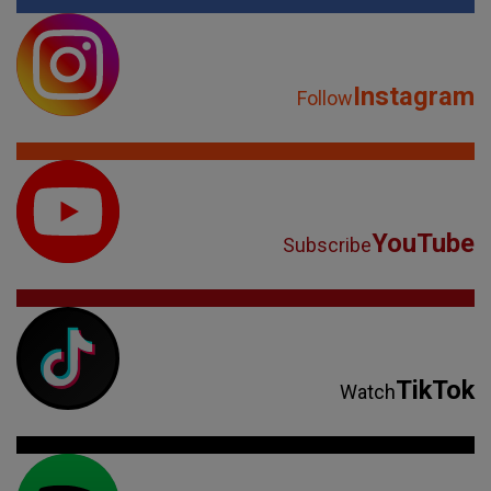
Instagram
Follow
YouTube
Subscribe
TikTok
Watch