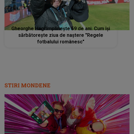
Gheorghe Hagi împlineşte 59 de ani. Cum îşi
sărbătoreşte ziua de naştere "Regele
fotbalului românesc"
STIRI MONDENE