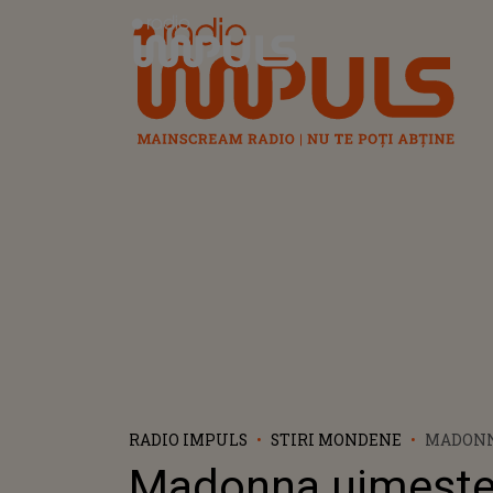
Radio Impuls
RADIO IMPULS
STIRI MONDENE
MADONN
ARTISTA
Madonna uimește 
CU TOKISCHA ÎN