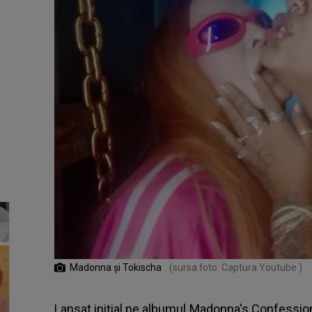
Madonna și Tokischa
(sursa foto: Captura Youtube )
Lansat inițial pe albumul Madonna's Confessio