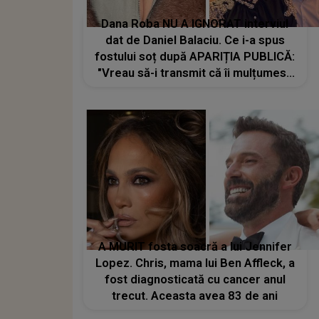
Dana Roba NU A IGNORAT interviul
dat de Daniel Balaciu. Ce i-a spus
fostului soț după APARIȚIA PUBLICĂ:
"Vreau să-i transmit că îi mulțumesc
că..."
A MURIT fosta soacră a lui Jennifer
Lopez. Chris, mama lui Ben Affleck, a
fost diagnosticată cu cancer anul
trecut. Aceasta avea 83 de ani