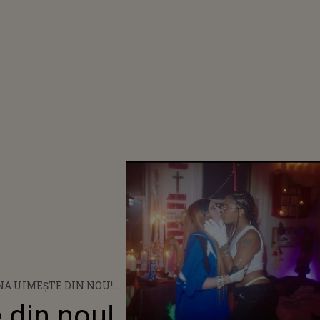
A UIMEȘTE DIN NOU!
 S-A SĂRUTAT PASIONAL
din nou!
 FAȚA UNUI