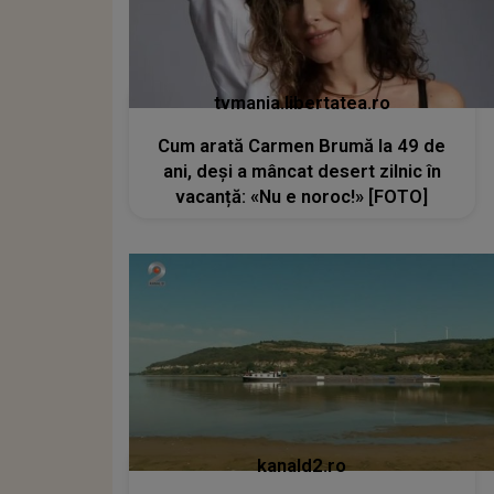
tvmania.libertatea.ro
Cum arată Carmen Brumă la 49 de
ani, deși a mâncat desert zilnic în
vacanță: «Nu e noroc!» [FOTO]
kanald2.ro