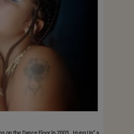
ns on the Dance Floor în 2005, „Hung Up” a