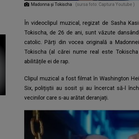
Madonna și Tokischa
(sursa foto: Captura Youtube )
În videoclipul muzical, regizat de Sasha Kas
Tokischa, de 26 de ani, sunt văzute dansând,
catolic. Părți din vocea originală a Madonn
Tokischa (al cărei nume real este Tokischa 
abilitățile ei de rap.
Clipul muzical a fost filmat în Washington H
Six, polițiștii au sosit și au încercat să-l î
vecinilor care s-au arătat deranjați.