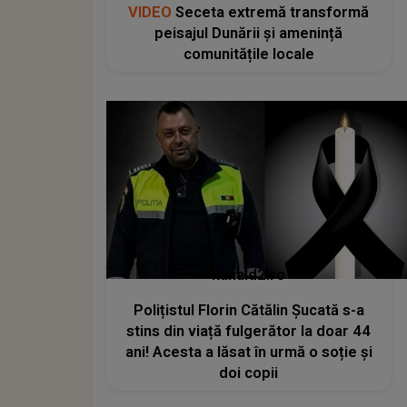
VIDEO
Seceta extremă transformă
peisajul Dunării și amenință
comunitățile locale
kanald2.ro
Polițistul Florin Cătălin Șucată s-a
stins din viață fulgerător la doar 44
ani! Acesta a lăsat în urmă o soție și
doi copii