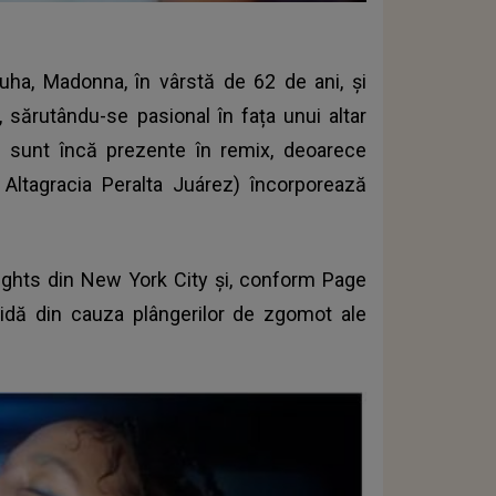
iuha, Madonna, în vârstă de 62 de ani, și
 sărutându-se pasional în fața unui altar
ei sunt încă prezente în remix, deoarece
Altagracia Peralta Juárez) încorporează
eights din New York City și, conform Page
nchidă din cauza plângerilor de zgomot ale