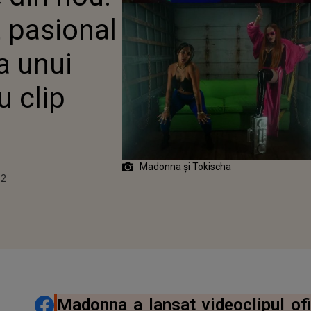
N CEL MAI NOU CLIP
t pasional
a unui
u clip
Madonna și Tokischa
22
22
DISTRIBUIE ARTICOLUL
Madonna a lansat videoclipul ofi