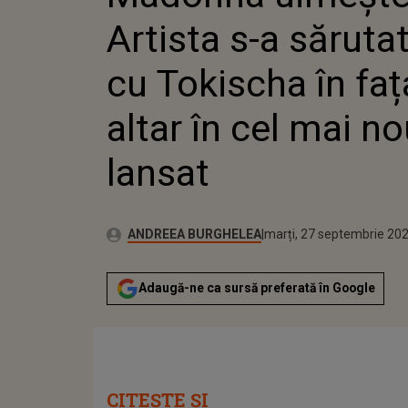
ALTAR Î
Artista s-a săruta
LANSAT
cu Tokischa în faț
altar în cel mai no
lansat
Publicat:
Autor:
marți, 27 septembrie 20
Actualizat:
ANDREEA BURGHELEA
marți, 27 septembrie 20
Adaugă-ne ca sursă preferată în Google
CITEȘTE ȘI