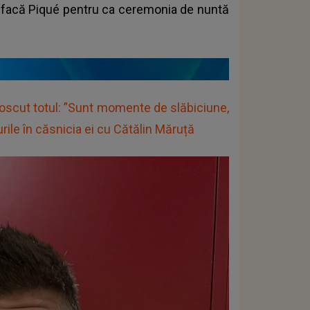
 să facă Piqué pentru ca ceremonia de nuntă
oscut totul: ”Sunt momente de slăbiciune,
urile în căsnicia ei cu Cătălin Măruță