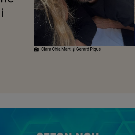
Ă
i
Clara Chia Marti și Gerard Piqué