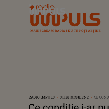
Radio Impuls
RADIO IMPULS
STIRI MONDENE
CE COND
CLARA C
Ce condiție i-ar p
PIQUÉ SĂ