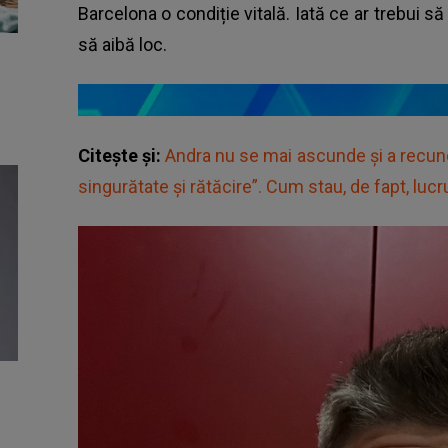
Barcelona o condiție vitală. Iată ce ar trebui
să aibă loc.
Citește și:
Andra nu se mai ascunde și a recun
singurătate și rătăcire”. Cum stau, de fapt, lucr