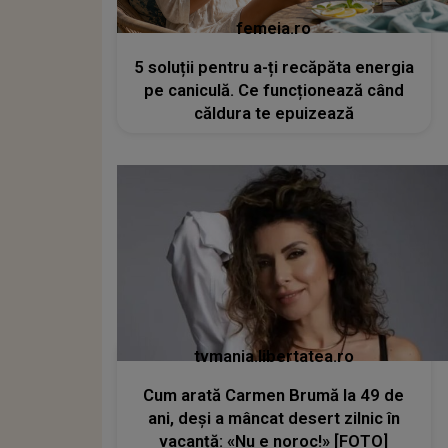
femeia.ro
5 soluții pentru a-ți recăpăta energia
pe caniculă. Ce funcționează când
căldura te epuizează
tvmania.libertatea.ro
Cum arată Carmen Brumă la 49 de
ani, deși a mâncat desert zilnic în
vacanță: «Nu e noroc!» [FOTO]