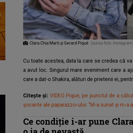
Clara Chia Marti și Gerard Piqué
(sursa foto: Instagram
Cu toate acestea, data la care se credea că va
a avut loc. Singurul mare eveniment care a aj
care a dat-o Shakira, alături de prietenii ei, pen
Citește și:
VIDEO Pique, pe punctul de a călca 
șocante ale paparazzo-ului: "M-a sunat și m-a
Ce condiție i-ar pune Clar
o ia de nevastă