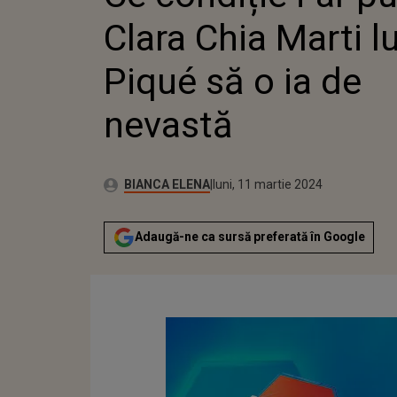
NEVAST
Clara Chia Marti lu
Piqué să o ia de
nevastă
Publicat:
Autor:
sâmbătă, 11 martie 2023
Actualizat:
BIANCA ELENA
luni, 11 martie 2024
Adaugă-ne ca sursă preferată în Google