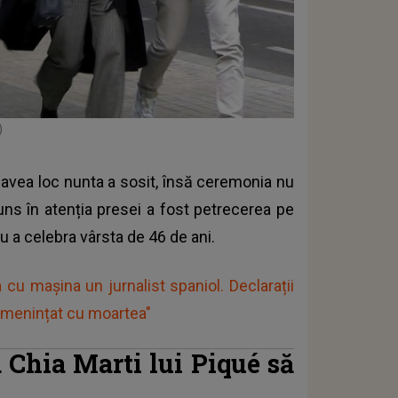
)
 avea loc nunta a sosit, însă ceremonia nu
uns în atenția presei a fost petrecerea pe
tru a celebra vârsta de 46 de ani.
cu mașina un jurnalist spaniol. Declarații
 amenințat cu moartea"
a Chia Marti lui Piqué să