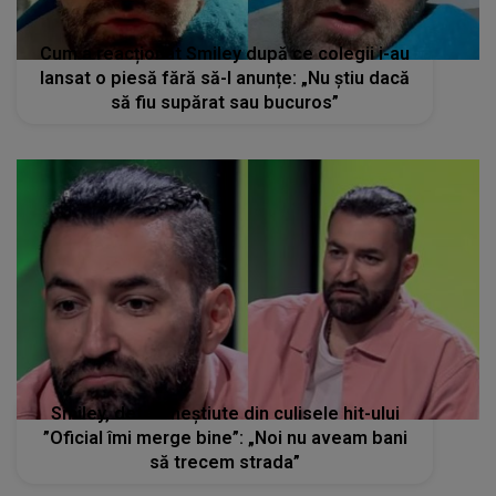
Cum a reacționat Smiley după ce colegii i-au
lansat o piesă fără să-l anunțe: „Nu știu dacă
să fiu supărat sau bucuros”
Smiley, detalii neștiute din culisele hit-ului
”Oficial îmi merge bine”: „Noi nu aveam bani
să trecem strada”