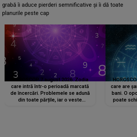
face o MĂRTURISIRE NEAȘTEPTATĂ despre mama
sa: "I-am spus și ei în față, eu nu te iubesc pentru
că..."
HOROSCOP 7 august 2026. Zodia
HOROSCOP 
care intră într-o perioadă marcată
care are șa
de încercări. Problemele se adună
bani. O opo
din toate părțile, iar o veste
poate schi
neașteptată îi dă planurile peste
la
cap