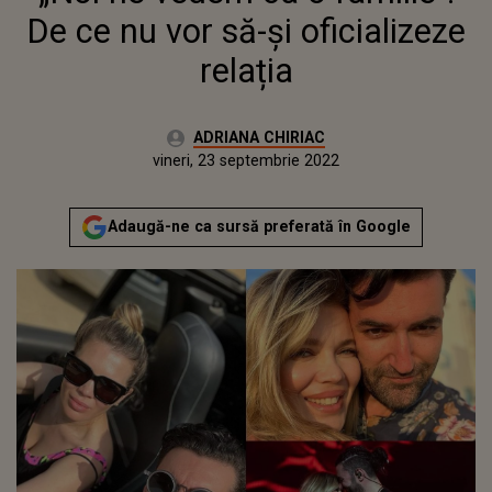
De ce nu vor să-și oficializeze
relația
Autor:
ADRIANA CHIRIAC
Publicat:
vineri, 23 septembrie 2022
Actualizat:
vineri, 23 septembrie 2022
Adaugă-ne ca sursă preferată în Google