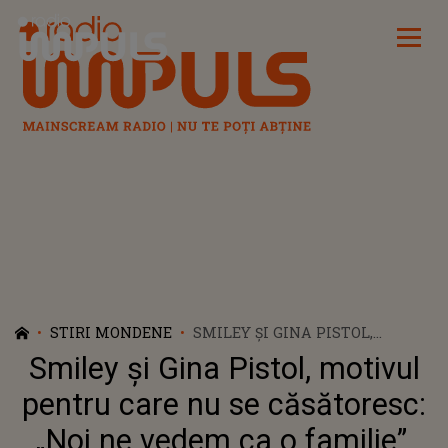
Radio Impuls
STIRI MONDENE
SMILEY ȘI GINA PISTOL,
MOTIVUL PENTRU CARE NU SE
Smiley și Gina Pistol, motivul
CĂSĂTORESC: „NOI NE VEDEM
CA O FAMILIE”. DE CE NU VOR
pentru care nu se căsătoresc:
SĂ-ȘI OFICIALIZEZE RELAȚIA
„Noi ne vedem ca o familie”.