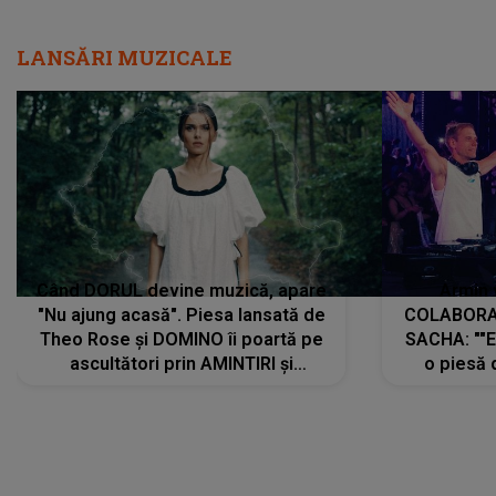
LANSĂRI MUZICALE
Când DORUL devine muzică, apare
Armin 
"Nu ajung acasă". Piesa lansată de
COLABORAR
Theo Rose și DOMINO îi poartă pe
SACHA: ""E
ascultători prin AMINTIRI și
o piesă 
REGĂSIRI, iar drumul emoțiilor
imediat pre
trece prin sufletul publicului:
cu mine șt
"Pentru toți cei care au plecat
păstrăm do
departe ca să le fie mai bine"