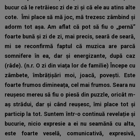
bucur că le retrăiesc zi de zi și că ele au atins alte
cote.
Îmi place să mă joc, mă trezesc zâmbind și
adorm tot așa. Am aflat că pot să fiu o „pernă”
foarte bună și zi de zi, mai precis, seară de seară,
mi se reconfirmă faptul că muzica are parcă
somnifere în ea, dar și energizante, după caz
(râde). (n.r. O zi din viața lor de familie) Începe cu
zâmbete, îmbrățișări moi, joacă, povești. Este
foarte frumos dimineața, cel mai frumos. Seara nu
reușesc mereu să fiu o piesă din puzzle, oricât m-
aș strădui, dar și când reușesc, îmi place tot și
particip la tot. Suntem într-o continuă revelație și
bucurie, nicio expresie a ei nu seamănă cu alta,
este foarte veselă, comunicativă, expresivă,