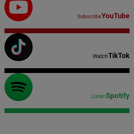
YouTube
Subscribe
TikTok
Watch
Spotify
Listen