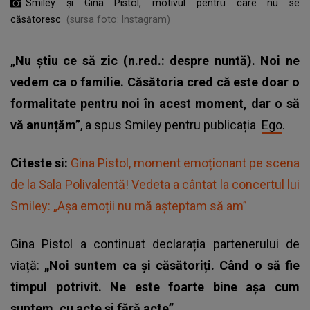
Smiley și Gina Pistol, motivul pentru care nu se
căsătoresc
(sursa foto: Instagram)
„Nu știu ce să zic (n.red.: despre nuntă). Noi ne
vedem ca o familie. Căsătoria cred că este doar o
formalitate pentru noi în acest moment, dar o să
vă anunțăm”
, a spus Smiley pentru publicația
Ego
.
Citeste si:
Gina Pistol, moment emoționant pe scena
de la Sala Polivalentă! Vedeta a cântat la concertul lui
Smiley: „Așa emoții nu mă așteptam să am”
Gina Pistol a continuat declarația partenerului de
viață:
„Noi suntem ca și căsătoriți. Când o să fie
timpul potrivit. Ne este foarte bine așa cum
suntem, cu acte și fără acte”.