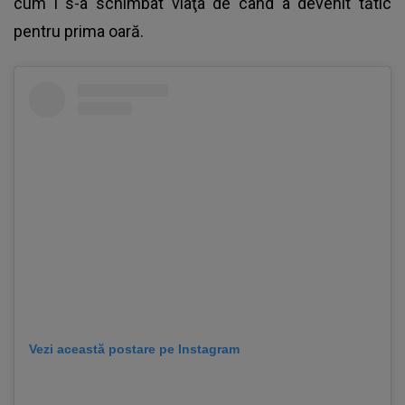
cum i s-a schimbat viaţa de când a devenit tătic
pentru prima oară.
Vezi această postare pe Instagram