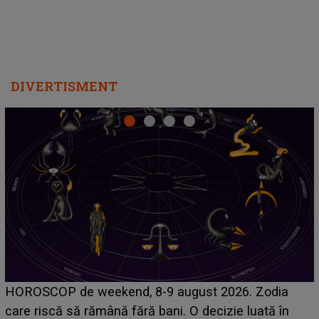
DIVERTISMENT
Emanuel a ținut ACEST DETALIU ASCUNS până
acum! În fața Alexandrei, concurentul din Casa Iubirii