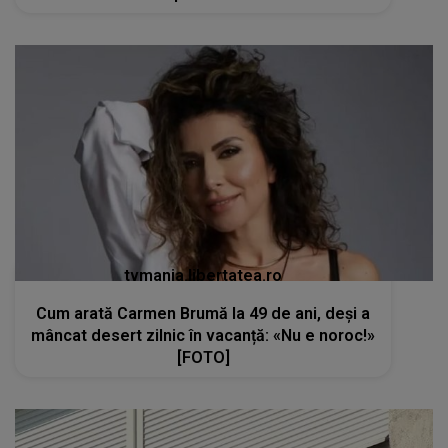
tvmania.libertatea.ro
Cum arată Carmen Brumă la 49 de ani, deși a
mâncat desert zilnic în vacanță: «Nu e noroc!»
[FOTO]