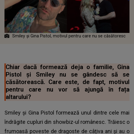
Smiley și Gina Pistol, motivul pentru care nu se căsătoresc
Chiar dacă formează deja o familie, Gina
Pistol și Smiley nu se gândesc să se
căsătorească. Care este, de fapt, motivul
pentru care nu vor să ajungă în fața
altarului?
Smiley și Gina Pistol formează unul dintre cele mai
îndrăgite cupluri din showbiz-ul românesc. Trăiesc o
frumoasă poveste de dragoste de câțiva ani și au o