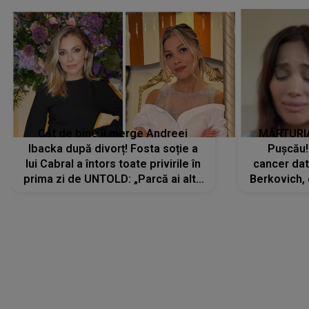
Cât de bine îi merge Andreei
MĂRTURIA
Ibacka după divorț! Fosta soție a
Pușcău!
lui Cabral a întors toate privirile în
cancer dato
prima zi de UNTOLD: „Parcă ai altă
Berkovich, 
strălucire, emani putere,
accident ru
încredere, siguranță...”
Dacă nu 