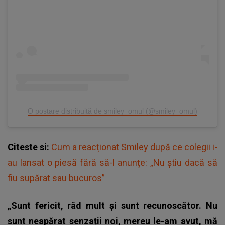
O postare distribuită de smiley_omul (@smiley_omul)
Citeste si:
Cum a reacționat Smiley după ce colegii i-
au lansat o piesă fără să-l anunțe: „Nu știu dacă să
fiu supărat sau bucuros”
„Sunt fericit, râd mult și sunt recunoscător. Nu
sunt neapărat senzații noi, mereu le-am avut, mă