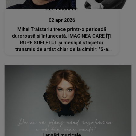
Stiri mondene
02 apr 2026
Mihai Trăistariu trece printr-o perioadă
dureroasă și întunecată. IMAGINEA CARE ÎȚI
RUPE SUFLETUL și mesajul sfâșietor
transmis de artist chiar de la cimitir: "S-a
stins din viață. Era deja în..."
Lansări muzicale