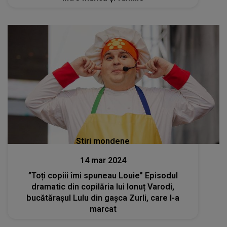
Stiri mondene
14 mar 2024
”Toți copiii îmi spuneau Louie” Episodul
dramatic din copilăria lui Ionuț Varodi,
bucătărașul Lulu din gașca Zurli, care l-a
marcat