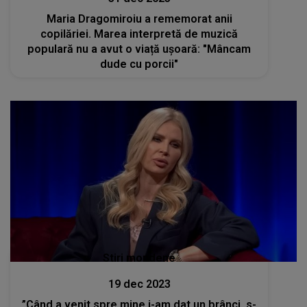
Maria Dragomiroiu a rememorat anii
copilăriei. Marea interpretă de muzică
populară nu a avut o viață ușoară: "Mâncam
dude cu porcii"
Stiri mondene
19 dec 2023
”Când a venit spre mine i-am dat un brânci, s-