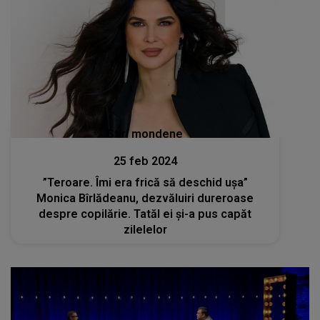
Stiri mondene
25 feb 2024
”Teroare. Îmi era frică să deschid uşa”
Monica Bîrlădeanu, dezvăluiri dureroase
despre copilărie. Tatăl ei și-a pus capăt
zilelelor