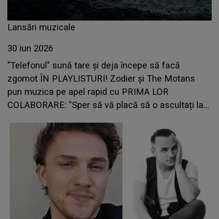
Lansări muzicale
30 iun 2026
"Telefonul" sună tare și deja începe să facă
zgomot ÎN PLAYLISTURI! Zodier și The Motans
pun muzica pe apel rapid cu PRIMA LOR
COLABORARE: "Sper să vă placă să o ascultați la
fel de mult cum ne-a plăcut nouă să o facem"