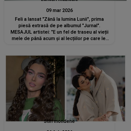
09 mar 2026
Feli a lansat "Zână la lumina Lunii", prima
piesă extrasă de pe albumul "Jurnal".
MESAJUL artistei: "E un fel de traseu al vieții
mele de până acum și al lecțiilor pe care le-
am primit pe drum"
Stiri mondene