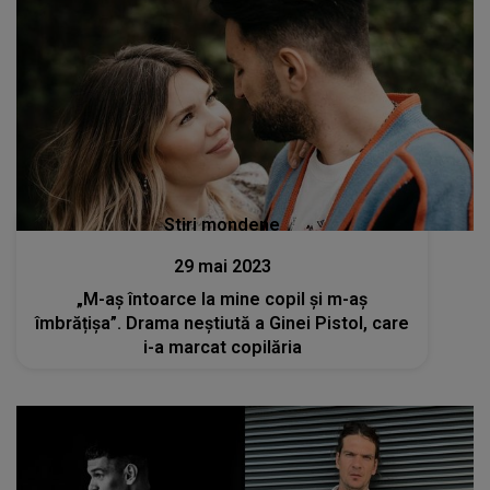
Stiri mondene
29 mai 2023
„M-aș întoarce la mine copil și m-aș
îmbrățișa”. Drama neștiută a Ginei Pistol, care
i-a marcat copilăria