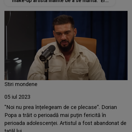
make-up artista înainte de a se mărita: "Era
brutal și nu accepta nimic"
Stiri mondene
05 iul 2023
"Noi nu prea înțelegeam de ce plecase”. Dorian
Popa a trăit o perioadă mai puțin fericită în
perioada adolescenței. Artistul a fost abandonat de
tatăl lui