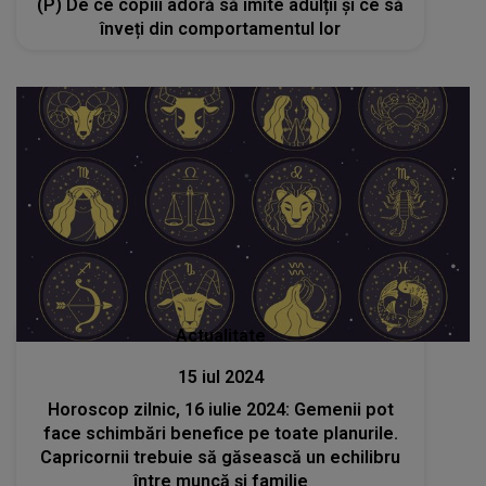
(P) De ce copiii adoră să imite adulții și ce să
înveți din comportamentul lor
Actualitate
15 iul 2024
Horoscop zilnic, 16 iulie 2024: Gemenii pot
face schimbări benefice pe toate planurile.
Capricornii trebuie să găsească un echilibru
între muncă și familie