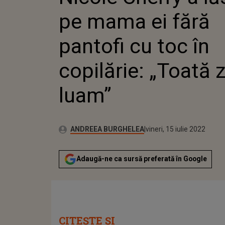
TOC ÎN 
pe mama ei fără
„TOATĂ 
pantofi cu toc în
copilărie: „Toată z
luam”
Publicat:
Autor:
luni, 26 octombrie 2020
Actualizat:
ANDREEA BURGHELEA
vineri, 15 iulie 2022
Adaugă-ne ca sursă preferată în Google
CITEȘTE ȘI