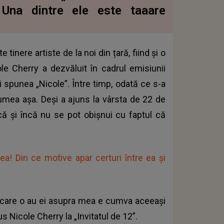
. Una dintre ele este taaare
tinere artiste de la noi din țară, fiind și o
e Cherry a dezvăluit în cadrul emisiunii
i spunea „Nicole”. Între timp, odată ce s-a
lumea așa. Deși a ajuns la vârsta de 22 de
că și încă nu se pot obișnui cu faptul că
ea! Din ce motive apar certuri între ea și
e care o au ei asupra mea e cumva aceeași
s Nicole Cherry la „Invitatul de 12”.