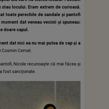
nu stau locului. Eram extrem de curioasă.
t toate perechile de sandale și pantofi
un moment dat veneau vecinii și spuneau:
e doare capul.
ment dat nici ea nu mai putea de cap și a
lui Cosmin Cernat.
pantofi, Nicole recunoaște că mai făcea și
r a fost sancționate.