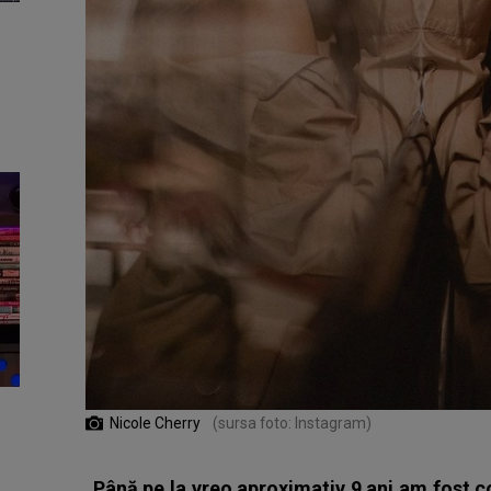
Nicole Cherry
(sursa foto: Instagram)
„Până pe la vreo aproximativ 9 ani am fost c