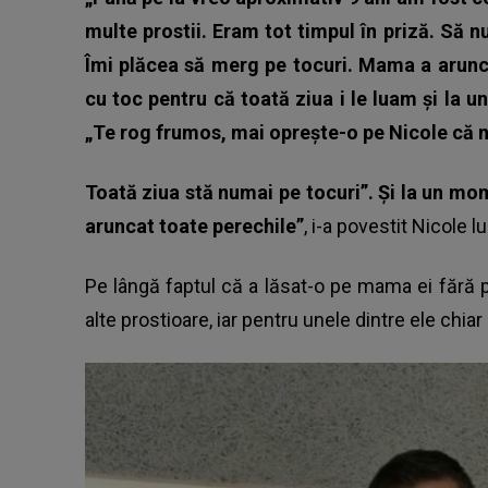
multe prostii. Eram tot timpul în priză. Să 
Îmi plăcea să merg pe tocuri. Mama a arunca
cu toc pentru că toată ziua i le luam și la 
„Te rog frumos, mai oprește-o pe Nicole că n
Toată ziua stă numai pe tocuri”. Și la un mo
aruncat toate perechile”
, i-a povestit Nicole 
Pe lângă faptul că a lăsat-o pe mama ei fără 
alte prostioare, iar pentru unele dintre ele chia