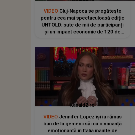
VIDEO
Cluj-Napoca se pregătește
pentru cea mai spectaculoasă ediție
UNTOLD: sute de mii de participanți
și un impact economic de 120 de
milioane de euro
kanald2.ro
VIDEO
Jennifer Lopez își ia rămas
bun de la gemenii săi cu o vacanță
emoționantă în Italia înainte de