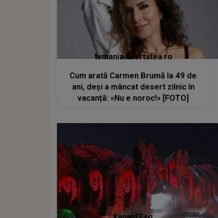
tvmania.libertatea.ro
Cum arată Carmen Brumă la 49 de
ani, deși a mâncat desert zilnic în
vacanță: «Nu e noroc!» [FOTO]
kanald2.ro