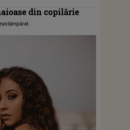
haioase din copilărie
 neastâmpărat.