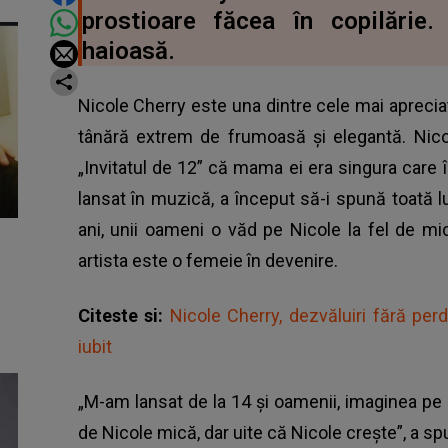
prostioare făcea în copilărie
haioasă.
Nicole Cherry este una dintre cele mai apreciate 
tânără extrem de frumoasă și elegantă. Nicol
„Invitatul de 12” că mama ei era singura care î
lansat în muzică, a început să-i spună toată 
ani, unii oameni o văd pe Nicole la fel de mi
artista este o femeie în devenire.
Citeste si:
Nicole Cherry, dezvăluiri fără perd
iubit
„M-am lansat de la 14 și oamenii, imaginea p
de Nicole mică, dar uite că Nicole crește”, a spu