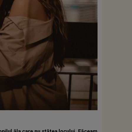
opilul ăla care nu stătea locului. Făceam