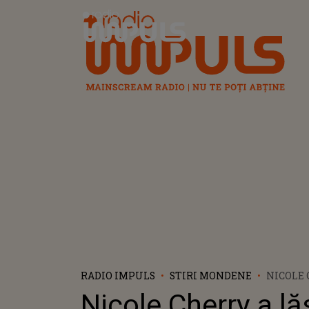
Radio Impuls
RADIO IMPULS
STIRI MONDENE
NICOLE 
LĂSAT-O
Nicole Cherry a lă
FĂRĂ PA