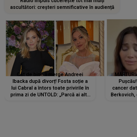
Radio Impuls cucerește tot mai mulți
ascultători: creșteri semnificative în audiență
Cât de bine îi merge Andreei
MĂRTURIA
Ibacka după divorț! Fosta soție a
Pușcău!
lui Cabral a întors toate privirile în
cancer dato
prima zi de UNTOLD: „Parcă ai altă
Berkovich, 
strălucire, emani putere,
accident ru
încredere, siguranță...”
Dacă nu 