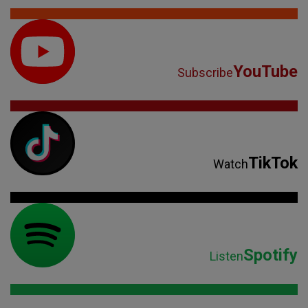
YouTube
Subscribe
TikTok
Watch
Spotify
Listen