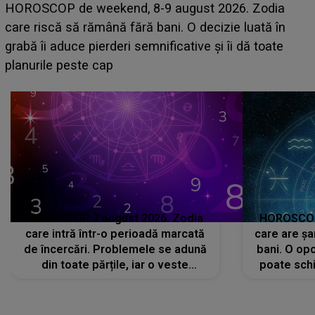
Emanuel a ținut ACEST DETALIU ASCUNS până
acum! În fața Alexandrei, concurentul din Casa Iubirii
face o MĂRTURISIRE NEAȘTEPTATĂ despre mama
sa: "I-am spus și ei în față, eu nu te iubesc pentru
că..."
HOROSCOP 7 august 2026. Zodia
HOROSCOP 
care intră într-o perioadă marcată
care are șa
de încercări. Problemele se adună
bani. O opo
din toate părțile, iar o veste
poate schi
neașteptată îi dă planurile peste
la
cap