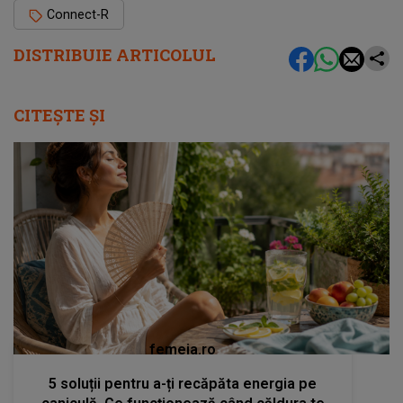
Connect-R
DISTRIBUIE ARTICOLUL
CITEȘTE ȘI
femeia.ro
5 soluții pentru a-ți recăpăta energia pe