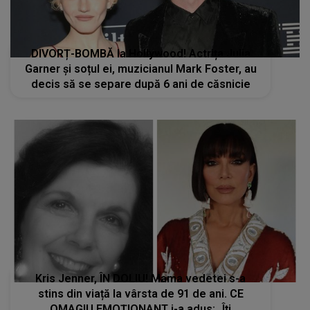
DIVORȚ-BOMBĂ la Hollywood! Actrița Julia
Garner și soțul ei, muzicianul Mark Foster, au
decis să se separe după 6 ani de căsnicie
Kris Jenner, ÎN DOLIU! Mama vedetei s-a
stins din viață la vârsta de 91 de ani. CE
OMAGIU EMOȚIONANT i-a adus: „Îți