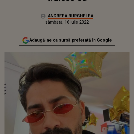
Autor:
ANDREEA BURGHELEA
Publicat:
luni, 9 noiembrie 2020
Actualizat:
sâmbătă, 16 iulie 2022
Adaugă-ne ca sursă preferată în Google