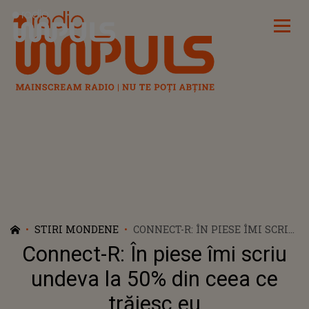
Radio Impuls
STIRI MONDENE
CONNECT-R: ÎN PIESE ÎMI SCRIU
UNDEVA LA 50% DIN CEEA CE
Connect-R: În piese îmi scriu
TRĂIESC EU
undeva la 50% din ceea ce
trăiesc eu