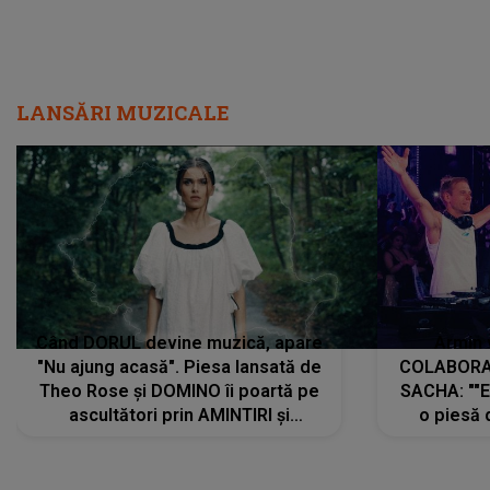
LANSĂRI MUZICALE
Când DORUL devine muzică, apare
Armin 
"Nu ajung acasă". Piesa lansată de
COLABORAR
Theo Rose și DOMINO îi poartă pe
SACHA: ""E
ascultători prin AMINTIRI și
o piesă 
REGĂSIRI, iar drumul emoțiilor
imediat pre
trece prin sufletul publicului:
cu mine șt
"Pentru toți cei care au plecat
păstrăm do