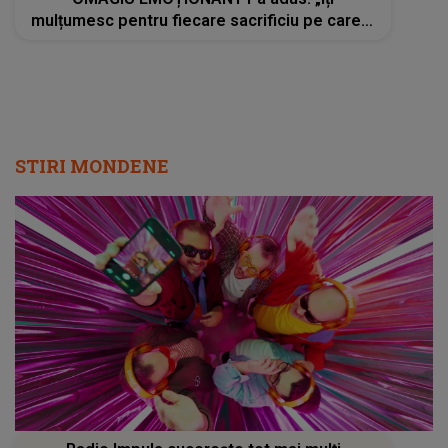
mulțumesc pentru fiecare sacrificiu pe care l-
ai făcut. Inimile noastre sunt sfâșiate”
STIRI MONDENE