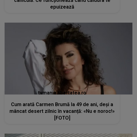
caniculă. Ce funcționează când căldura te
epuizează
tvmania.libertatea.ro
Cum arată Carmen Brumă la 49 de ani, deși a
mâncat desert zilnic în vacanță: «Nu e noroc!»
[FOTO]