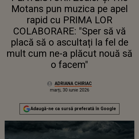
COLABORARE: "SPER SĂ VĂ
Motans pun muzica pe apel
PLACĂ SĂ O ASCULTAȚI LA
FEL DE MULT CUM NE-A
rapid cu PRIMA LOR
PLĂCUT NOUĂ SĂ O FACEM"
COLABORARE: "Sper să vă
placă să o ascultați la fel de
mult cum ne-a plăcut nouă să
o facem"
Autor:
ADRIANA CHIRIAC
Publicat:
marți, 30 iunie 2026
Actualizat:
marți, 30 iunie 2026
Adaugă-ne ca sursă preferată în Google