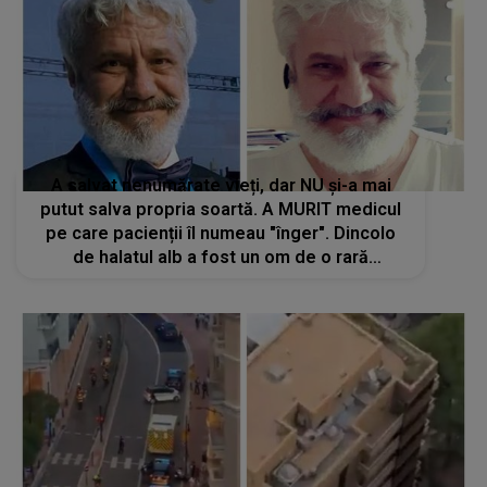
A salvat nenumărate vieți, dar NU și-a mai
putut salva propria soartă. A MURIT medicul
pe care pacienții îl numeau "înger". Dincolo
de halatul alb a fost un om de o rară
bunătate: "Ne-a redat încrederea în noi acum
șapte ani când..."