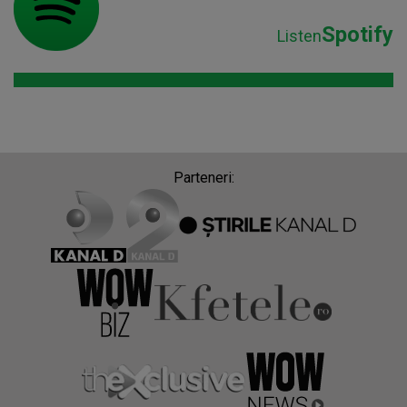
Spotify
Listen
Parteneri: