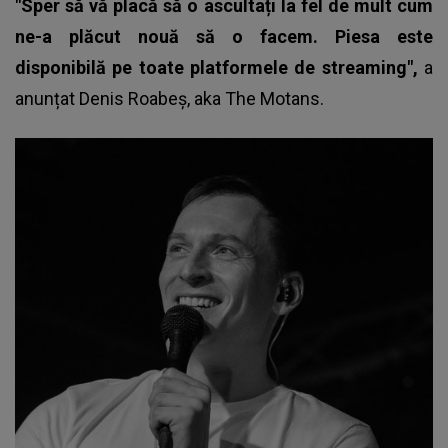
"Sper să vă placă să o ascultați la fel de mult cum
ne-a plăcut nouă să o facem. Piesa este
disponibilă pe toate platformele de streaming",
a
anunțat Denis Roabeș, aka
The Motans.