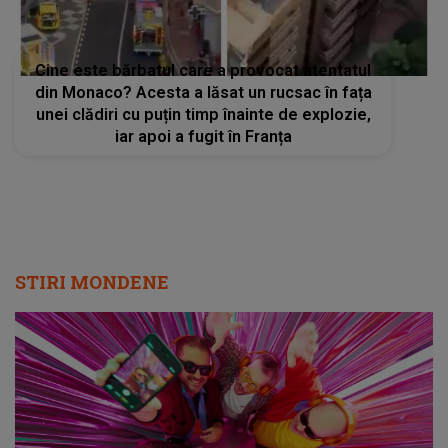
Cine este bărbatul care a provocat atentatul
din Monaco? Acesta a lăsat un rucsac în fața
unei clădiri cu puțin timp înainte de explozie,
iar apoi a fugit în Franța
STIRI MONDENE