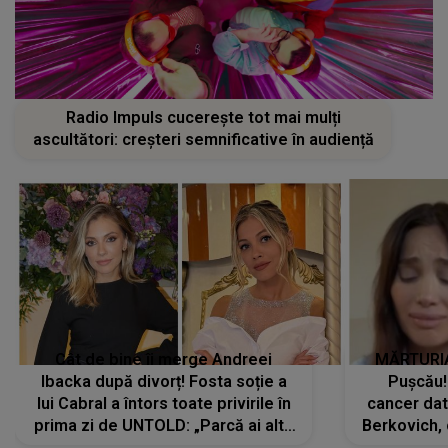
Radio Impuls cucerește tot mai mulți
ascultători: creșteri semnificative în audiență
Cât de bine îi merge Andreei
MĂRTURIA
Ibacka după divorț! Fosta soție a
Pușcău!
lui Cabral a întors toate privirile în
cancer dato
prima zi de UNTOLD: „Parcă ai altă
Berkovich, 
strălucire, emani putere,
accident ru