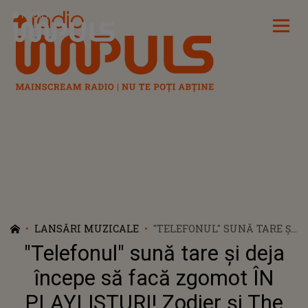
Radio Impuls
LANSĂRI MUZICALE
"TELEFONUL" SUNĂ TARE ȘI
DEJA ÎNCEPE SĂ FACĂ
"Telefonul" sună tare și deja
ZGOMOT ÎN PLAYLISTURI!
ZODIER ȘI THE MOTANS
începe să facă zgomot ÎN
PUN MUZICA PE APEL
PLAYLISTURI! Zodier și The
RAPID CU PRIMA LOR