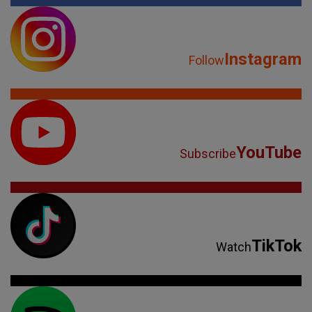
Instagram
Follow
YouTube
Subscribe
TikTok
Watch