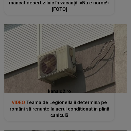
mâncat desert zilnic în vacanță: «Nu e noroc!»
[FOTO]
kanald2.ro
VIDEO
Teama de Legionella îi determină pe
români să renunțe la aerul condiționat în plină
caniculă