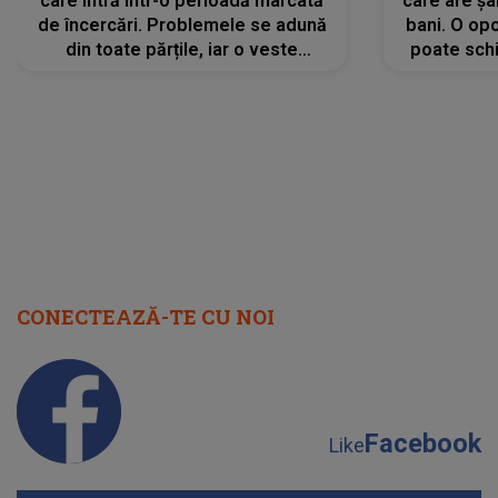
care intră într-o perioadă marcată
care are șa
de încercări. Problemele se adună
bani. O opo
din toate părțile, iar o veste
poate schi
neașteptată îi dă planurile peste
la
cap
CONECTEAZĂ-TE CU NOI
Facebook
Like