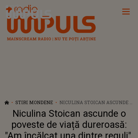
Radio Impuls
STIRI MONDENE
NICULINA STOICAN ASCUNDE O
POVESTE DE VIAȚĂ DUREROASĂ:
Niculina Stoican ascunde o
"AM ÎNCĂLCAT UNA DINTRE
REGULI". CÂT DE MULT A
poveste de viață dureroasă:
AFECTAT-O ACEST LUCRU
"Am încălcat una dintre reguli".