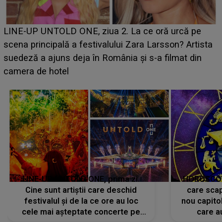
Ce a dezvăluit noua concurentă din "Casa Iubirii" l-a
luat prin surprindere pe Emanuel. CINE ESTE
BĂIATUL VIZAT de Alexandra?! Aflându-se în fața
faptului împlinit, A RECUNOSCUT IMEDIAT: "Am
avut..."
LINE-UP UNTOLD ONE, prima zi.
HOROSCOP 
Cine sunt artiștii care deschid
care scap
festivalul și de la ce ore au loc
nou capitol
cele mai așteptate concerte pe
care a