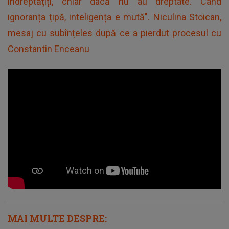
îndreptățiți, chiar dacă nu au dreptate. Când
ignoranța țipă, inteligența e mută". Niculina Stoican,
mesaj cu subînțeles după ce a pierdut procesul cu
Constantin Enceanu
MAI MULTE DESPRE: