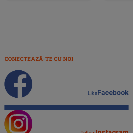
scena principală?
perioadă 
CONECTEAZĂ-TE CU NOI
Facebook
Like
Instagram
Follow