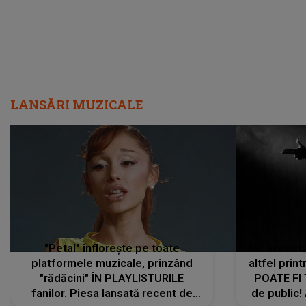
LANSĂRI MUZICALE
"Petal" înflorește pe toate
De această 
platformele muzicale, prinzând
altfel prin
"rădăcini" ÎN PLAYLISTURILE
POATE FI
fanilor. Piesa lansată recent de
de public!