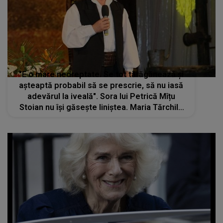
"E o mare nedreptate. Se tot tărăgănează și
așteaptă probabil să se prescrie, să nu iasă
adevărul la iveală". Sora lui Petrică Mîțu
Stoian nu își găsește liniștea. Maria Tărchilă
vrea să afle motivul real pentru care fratele
său a murit