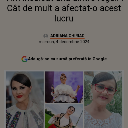
Cât de mult a afectat-o acest
lucru
Autor:
ADRIANA CHIRIAC
Publicat:
joi, 8 februarie 2024
Actualizat:
miercuri, 4 decembrie 2024
Adaugă-ne ca sursă preferată în Google