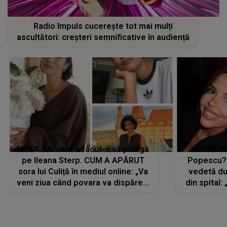
Radio Impuls cucerește tot mai mulți
ascultători: creșteri semnificative în audiență
MESAJUL care a făcut-o să plângă
CE SE Î
pe Ileana Sterp. CUM A APĂRUT
Popescu?
sora lui Culiță în mediul online: „Va
vedetă du
veni ziua când povara va dispărea,
din spital:
iar lacrimile...”