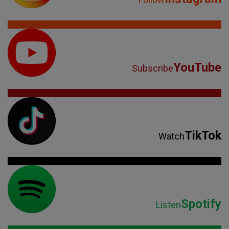
YouTube
Subscribe
TikTok
Watch
Spotify
Listen