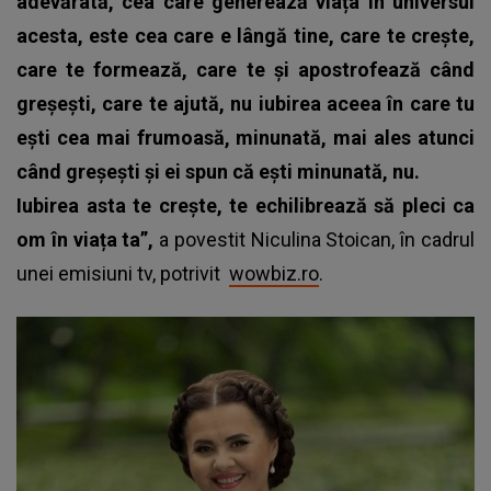
adevărată, cea care generează viața în universul
acesta, este cea care e lângă tine, care te crește,
care te formează, care te și apostrofează când
greșești, care te ajută, nu iubirea aceea în care tu
ești cea mai frumoasă, minunată, mai ales atunci
când greșești și ei spun că ești minunată, nu.
Iubirea asta te crește, te echilibrează să pleci ca
om în viața ta”,
a povestit Niculina Stoican, în cadrul
unei emisiuni tv, potrivit
wowbiz.ro
.