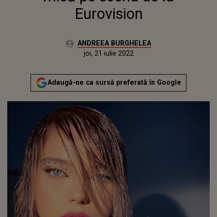
Eurovision
Autor:
ANDREEA BURGHELEA
Publicat:
miercuri, 24 martie 2021
Actualizat:
joi, 21 iulie 2022
Adaugă-ne ca sursă preferată în Google