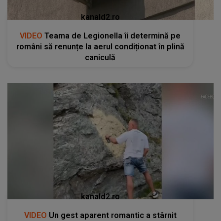
kanald2.ro
VIDEO
Teama de Legionella îi determină pe
români să renunțe la aerul condiționat în plină
caniculă
kanald2.ro
VIDEO
Un gest aparent romantic a stârnit