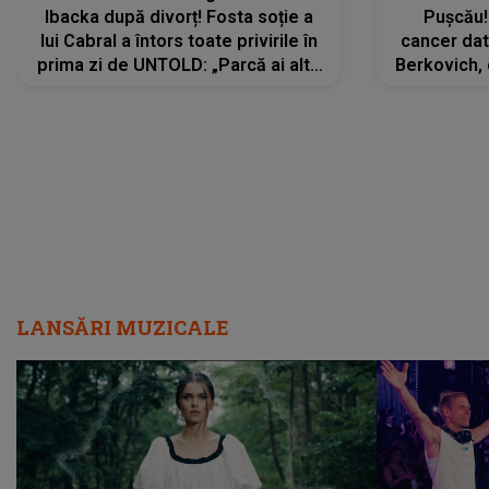
Ibacka după divorț! Fosta soție a
Pușcău!
lui Cabral a întors toate privirile în
cancer dato
prima zi de UNTOLD: „Parcă ai altă
Berkovich, 
strălucire, emani putere,
accident ru
încredere, siguranță...”
Dacă nu 
LANSĂRI MUZICALE