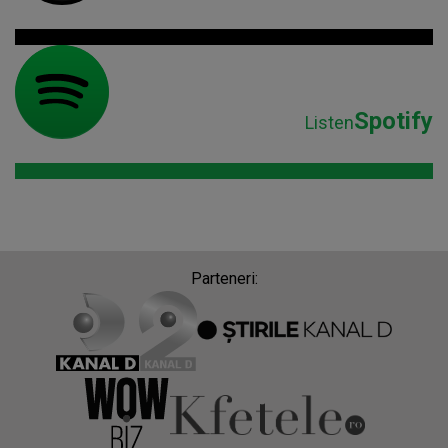
Spotify
Listen
Parteneri: