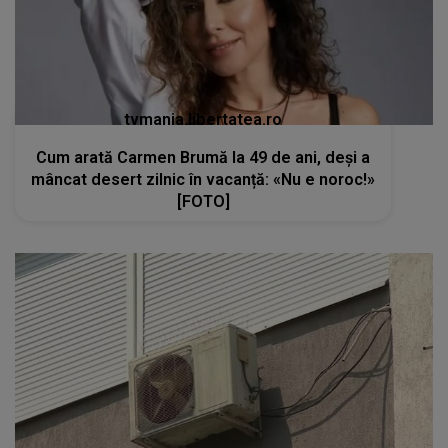
tvmania.libertatea.ro
Cum arată Carmen Brumă la 49 de ani, deși a
mâncat desert zilnic în vacanță: «Nu e noroc!»
[FOTO]