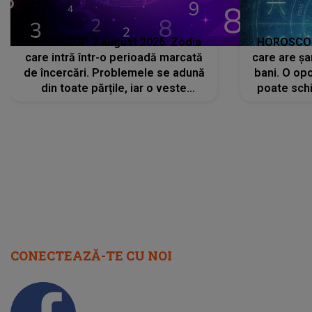
HOROSCOP 7 august 2026. Zodia
HOROSCOP 
care intră într-o perioadă marcată
care are șa
de încercări. Problemele se adună
bani. O opo
din toate părțile, iar o veste
poate schi
neașteptată îi dă planurile peste
la
cap
CONECTEAZĂ-TE CU NOI