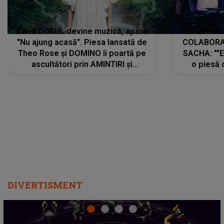
Când DORUL devine muzică, apare
Armin 
"Nu ajung acasă". Piesa lansată de
COLABORAR
Theo Rose și DOMINO îi poartă pe
SACHA: ""E
ascultători prin AMINTIRI și
o piesă 
REGĂSIRI, iar drumul emoțiilor
imediat pre
trece prin sufletul publicului:
cu mine șt
"Pentru toți cei care au plecat
păstrăm do
departe ca să le fie mai bine"
DIVERTISMENT