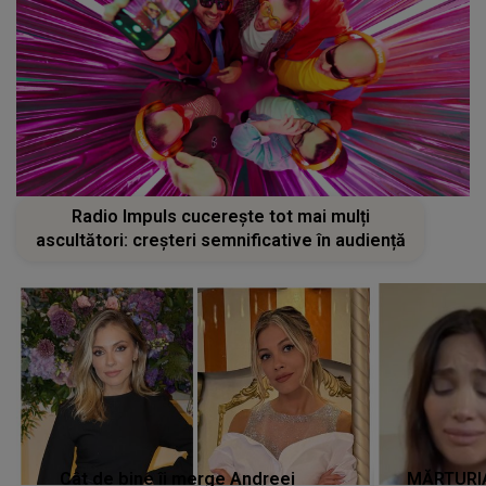
Radio Impuls cucerește tot mai mulți
ascultători: creșteri semnificative în audiență
Cât de bine îi merge Andreei
MĂRTURIA