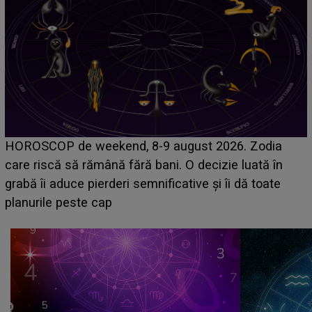
Emanuel a ținut ACEST DETALIU ASCUNS până
acum! În fața Alexandrei, concurentul din Casa Iubirii
face o MĂRTURISIRE NEAȘTEPTATĂ despre mama
sa: "I-am spus și ei în față, eu nu te iubesc pentru
că..."