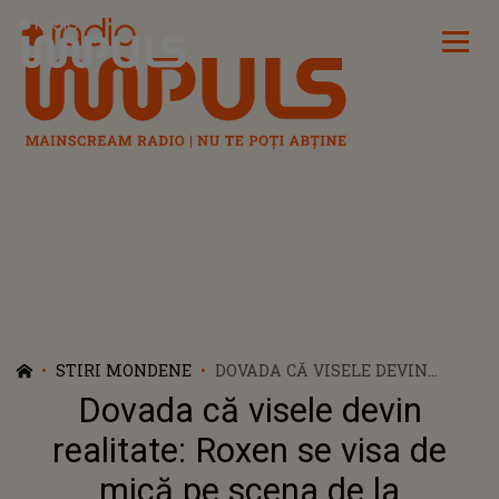
Radio Impuls
STIRI MONDENE
DOVADA CĂ VISELE DEVIN
REALITATE: ROXEN SE VISA DE
Dovada că visele devin
MICĂ PE SCENA DE LA
EUROVISION
realitate: Roxen se visa de
mică pe scena de la