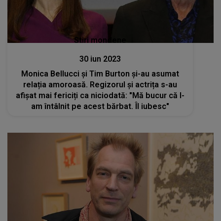
Stiri mondene
30 iun 2023
Monica Bellucci și Tim Burton și-au asumat
relația amoroasă. Regizorul și actrița s-au
afișat mai fericiți ca niciodată: "Mă bucur că l-
am întâlnit pe acest bărbat. Îl iubesc"