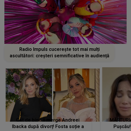
Radio Impuls cucerește tot mai mulți
ascultători: creșteri semnificative în audiență
Cât de bine îi merge Andreei
MĂRTURIA
Ibacka după divorț! Fosta soție a
Pușcău!