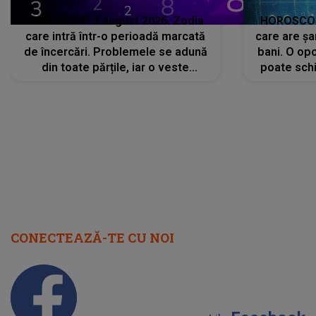
HOROSCOP 7 august 2026. Zodia
HOROSCOP 
care intră într-o perioadă marcată
care are șa
de încercări. Problemele se adună
bani. O opo
din toate părțile, iar o veste
poate schi
neașteptată îi dă planurile peste
la
cap
CONECTEAZĂ-TE CU NOI