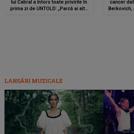
lui Cabral a întors toate privirile în
cancer dato
prima zi de UNTOLD: „Parcă ai altă
Berkovich, 
strălucire, emani putere,
accident ru
încredere, siguranță...”
Dacă nu 
LANSĂRI MUZICALE