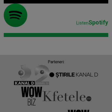
Spotify
Listen
Parteneri: