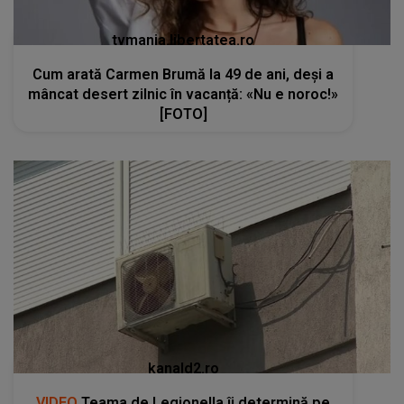
tvmania.libertatea.ro
Cum arată Carmen Brumă la 49 de ani, deși a
mâncat desert zilnic în vacanță: «Nu e noroc!»
[FOTO]
kanald2.ro
VIDEO
Teama de Legionella îi determină pe