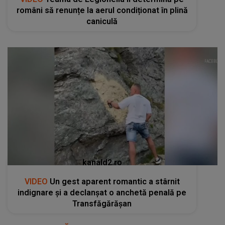
români să renunțe la aerul condiționat în plină
caniculă
kanald2.ro
VIDEO
Un gest aparent romantic a stârnit
indignare și a declanșat o anchetă penală pe
Transfăgărășan