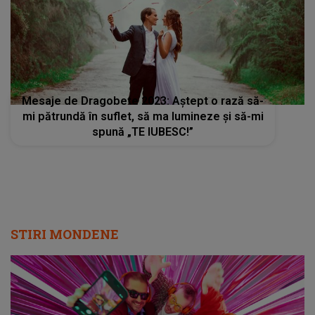
Mesaje de Dragobete 2023: Aștept o rază să-
mi pătrundă în suflet, să ma lumineze și să-mi
spună „TE IUBESC!”
STIRI MONDENE