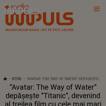
Radio Impuls
STIRI
”AVATAR: THE WAY OF WATER” DEPĂȘEȘTE
”TITANIC”, DEVENIND AL TREILEA FILM CU
”Avatar: The Way of Water”
CELE MAI MARI ÎNCASĂRI DIN TOATE
TIMPURILE
depășește ”Titanic”, devenind
al treilea film cu cele mai mari