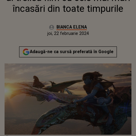
încasări din toate timpurile
Autor:
BIANCA ELENA
Publicat:
miercuri, 22 februarie 2023
Actualizat:
joi, 22 februarie 2024
Adaugă-ne ca sursă preferată în Google