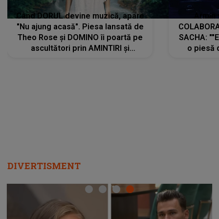
Când DORUL devine muzică, apare
Armin 
"Nu ajung acasă". Piesa lansată de
COLABORAR
Theo Rose și DOMINO îi poartă pe
SACHA: ""E
ascultători prin AMINTIRI și
o piesă 
REGĂSIRI, iar drumul emoțiilor
imediat pre
trece prin sufletul publicului:
cu mine șt
"Pentru toți cei care au plecat
păstrăm do
departe ca să le fie mai bine"
DIVERTISMENT