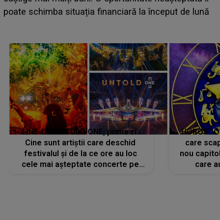
suedeză a ajuns deja în România și s-a filmat 
de lună
camera de hotel
LINE-UP UNTOLD ONE, prima zi.
HOROSCOP 
Cine sunt artiștii care deschid
care scap
festivalul și de la ce ore au loc
nou capitol
cele mai așteptate concerte pe
care a
scena principală?
perioadă 