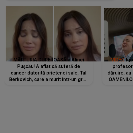
MĂRTURIA DUREROASĂ a Alinei
VIDEO
Igo
Pușcău! A aflat că suferă de
profesori
cancer datorită prietenei sale, Tal
dăruire, au
Berkovich, care a murit într-un grav
OAMENILOR
accident rutier: „Mi-a salvat viața.
despre
Dacă nu era ea, nici eu nu mai
amprente 
eram...”
ELEVILOR,
anilor: "