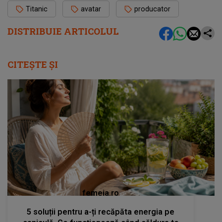
Titanic
avatar
producator
DISTRIBUIE ARTICOLUL
CITEȘTE ȘI
femeia.ro
5 soluții pentru a-ți recăpăta energia pe