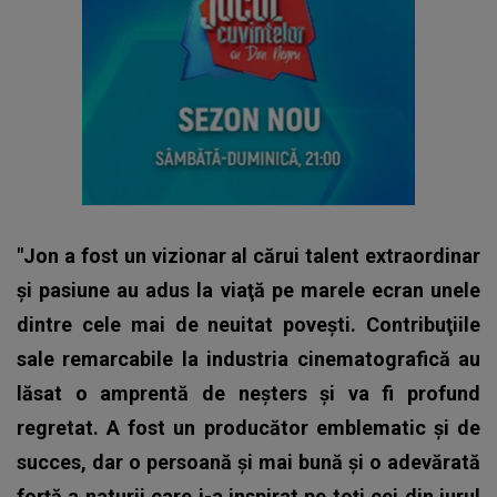
"Jon a fost un vizionar al cărui talent extraordinar
şi pasiune au adus la viaţă pe marele ecran unele
dintre cele mai de neuitat poveşti. Contribuţiile
sale remarcabile la industria cinematografică au
lăsat o amprentă de neşters şi va fi profund
regretat. A fost un producător emblematic şi de
succes, dar o persoană şi mai bună şi o adevărată
forţă a naturii care i-a inspirat pe toţi cei din jurul