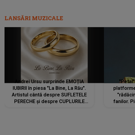
LANSĂRI MUZICALE
Andrei Ursu surprinde EMOȚIA
"Petal"
IUBIRII în piesa "La Bine, La Rău".
platforme
Artistul cântă despre SUFLETELE
"rădăci
PERECHE și despre CUPLURILE
fanilor. 
care aleg să meargă împreună pe
Arian
același drum, INDIFERENT DE CE LE
ascultă
REZERVĂ VIAȚA