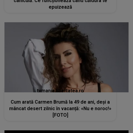
caniculă. Ce funcționează când căldura te
epuizează
tvmania.libertatea.ro
Cum arată Carmen Brumă la 49 de ani, deși a
mâncat desert zilnic în vacanță: «Nu e noroc!»
[FOTO]