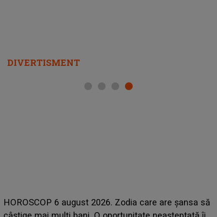
DIVERTISMENT
LINE-UP UNTOLD ONE, ziua 2. La ce oră urcă
ansa să
scena principală a festivalului Zara Larsson? A
tată îi