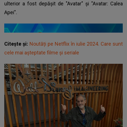
ulterior a fost depășit de "Avatar" şi "Avatar: Calea
Apei".
Citește și:
Noutăți pe Netflix în iulie 2024. Care sunt
cele mai așteptate filme și seriale