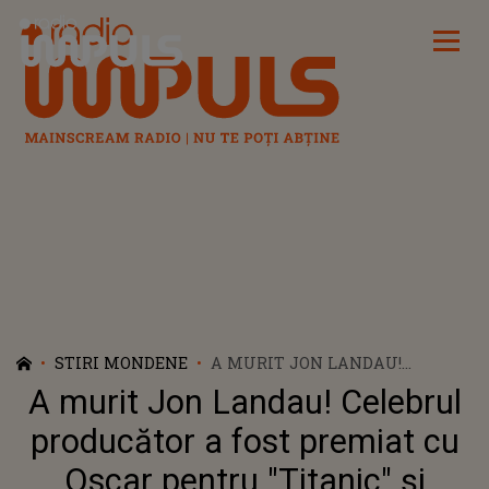
Radio Impuls
STIRI MONDENE
A MURIT JON LANDAU!
CELEBRUL PRODUCĂTOR A FOST
A murit Jon Landau! Celebrul
PREMIAT CU OSCAR PENTRU
"TITANIC" ŞI "AVATAR"
producător a fost premiat cu
Oscar pentru "Titanic" şi