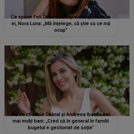
Ce spune Feli Donose despre relația cu fiica
ei, Nora Luna: „Mă înțelege, că știe cu ce mă
ocup”
Pe ce cheltuie Cabral și Andreea Ibacka cei
mai mulți bani: „Cred că în general în familii
bugetul e gestionat de soție”