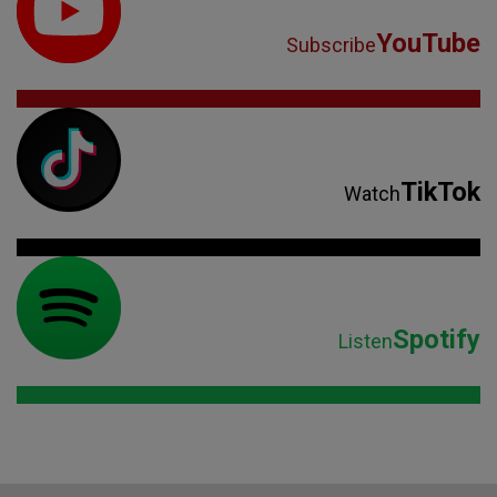
YouTube
Subscribe
TikTok
Watch
Spotify
Listen