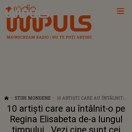
Radio Impuls
STIRI MONDENE
10 ARTIȘTI CARE AU ÎNTÂLNIT-O
PE REGINA ELISABETA DE-A
10 artiști care au întâlnit-o pe
LUNGUL TIMPULUI . VEZI CINE
SUNT CEI CARE AU AVUT
Regina Elisabeta de-a lungul
ONOAREA DE A DA MÂNA CU
timpului . Vezi cine sunt cei
SUVERANA MARII BRITANII