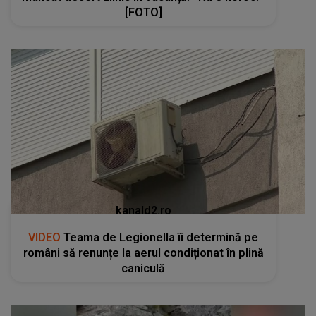
[FOTO]
kanald2.ro
VIDEO
Teama de Legionella îi determină pe
români să renunțe la aerul condiționat în plină
caniculă