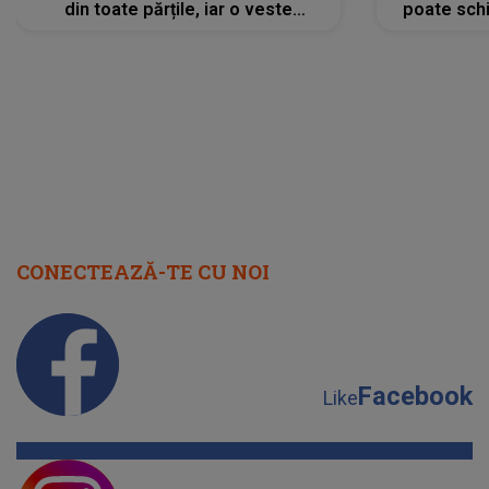
din toate părțile, iar o veste
poate schi
neașteptată îi dă planurile peste
la
cap
CONECTEAZĂ-TE CU NOI
Facebook
Like