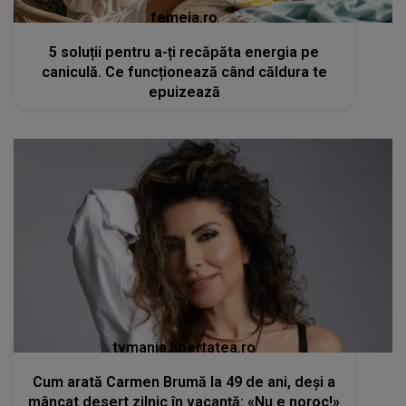
femeia.ro
5 soluții pentru a-ți recăpăta energia pe
caniculă. Ce funcționează când căldura te
epuizează
tvmania.libertatea.ro
Cum arată Carmen Brumă la 49 de ani, deși a
mâncat desert zilnic în vacanță: «Nu e noroc!»