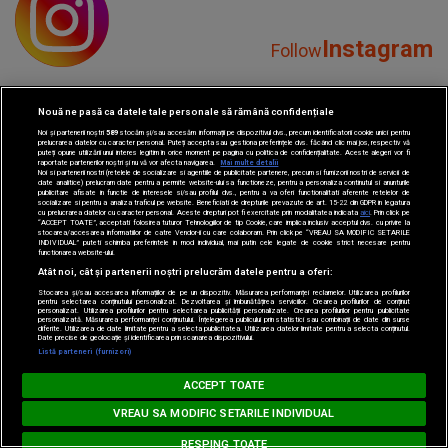
Instagram
Follow
Nouă ne pasă ca datele tale personale să rămână confidențiale
Noi și partenerii noștri
589
stocăm și/sau accesăm informații pe dispozitivul dvs., precum identificatorii cookie unici pentru
prelucrarea datelor cu caracter personal. Puteți accepta sau gestiona preferințele dvs. făcând clic mai jos, respectiv vă
puteți opune utilizării unui interes legitim în orice moment pe pagina cu politica de confidențialitate. Aceste alegeri vor fi
raportate partenerilor noștri și nu vă vor afecta navigarea.
Mai multe detalii
Noi si partenerii nostri (retelele de socializare si agentiile de publicitate partenere, precum si furnizorii nostri de servicii de
YouTube
Subscribe
date analitice) prelucram date pentru a permite website-ului sa functioneze, pentru a personaliza continutul si anunturile
publicitare afisate in functie de interesele si/sau profilul dvs., pentru a va oferi functionalitati aferente retelelor de
socializare si pentru a analiza traficul pe website. Beneficiati de drepturile prevazute de art. 15-22 din GDPR in legatura
cu prelucrarea datelor cu caracter personal. Aceste drepturi pot fi exercitate prin modalitatea indicata
aici
. Prin click pe
“ACCEPT TOATE”, acceptati folosirea tuturor Tehnologiilor de tip Cookie, care implica inclusiv acceptul dvs. cu privire la
stocarea/accesarea informatiilor de catre Vendor-ii cu care colaboram. Prin click pe “VREAU SA MODIFIC SETARILE
INDIVIDUAL” puteti schimba preferintele in mod individual, mai putin cele legate de cookie strict necesare pentru
functionarea website-ului.
Atât noi, cât și partenerii noștri prelucrăm datele pentru a oferi:
Stocarea și/sau accesarea informațiilor de pe un dispozitiv. Măsurarea performanței reclamelor. Utilizarea profilurilor
pentru selectarea conținutului personalizat. Dezvoltarea și îmbunătățirea serviciilor. Crearea profilurilor de conținut
TikTok
personalizat. Utilizarea profilurilor pentru selectarea publicității personalizate. Crearea profilurilor pentru publicitate
Watch
personalizată. Măsurarea performanței conținutului. Înțelegerea publicului prin statistici sau combinații de date din surse
diferite. Utilizarea de date limitate pentru a selecta publicitatea. Utilizarea datelor limitate pentru a selecta conținutul.
Date precise de geolocație și identificarea prin scanarea dispozitivului.
Listă parteneri (furnizori)
MUSIC NON STOP
ACCEPT TOATE
Loading...
www.radioimpuls.ro
VREAU SA MODIFIC SETARILE INDIVIDUAL
RESPING TOATE