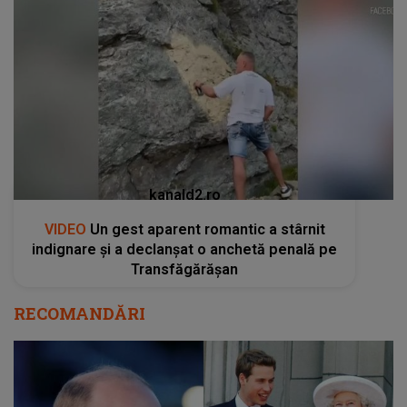
kanald2.ro
VIDEO
Un gest aparent romantic a stârnit
indignare și a declanșat o anchetă penală pe
Transfăgărășan
RECOMANDĂRI