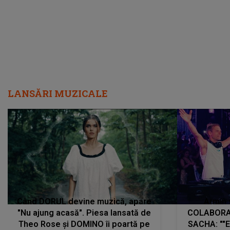
LANSĂRI MUZICALE
Când DORUL devine muzică, apare
Armin 
"Nu ajung acasă". Piesa lansată de
COLABORAR
Theo Rose și DOMINO îi poartă pe
SACHA: ""E