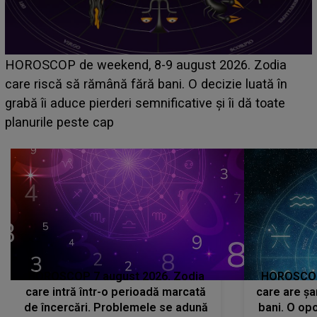
Emanuel a ținut ACEST DETALIU ASCUNS până
acum! În fața Alexandrei, concurentul din Casa Iubirii
face o MĂRTURISIRE NEAȘTEPTATĂ despre mama
sa: "I-am spus și ei în față, eu nu te iubesc pentru
că..."
HOROSCOP 7 august 2026. Zodia
HOROSCOP 
care intră într-o perioadă marcată
care are șa
de încercări. Problemele se adună
bani. O opo