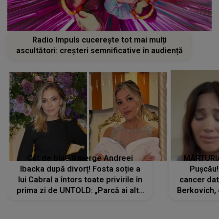
Radio Impuls cucerește tot mai mulți
ascultători: creșteri semnificative în audiență
Cât de bine îi merge Andreei
MĂRTURIA
Ibacka după divorț! Fosta soție a
Pușcău!
lui Cabral a întors toate privirile în
cancer dato
prima zi de UNTOLD: „Parcă ai altă
Berkovich, 
strălucire, emani putere,
accident ru
încredere, siguranță...”
Dacă nu 