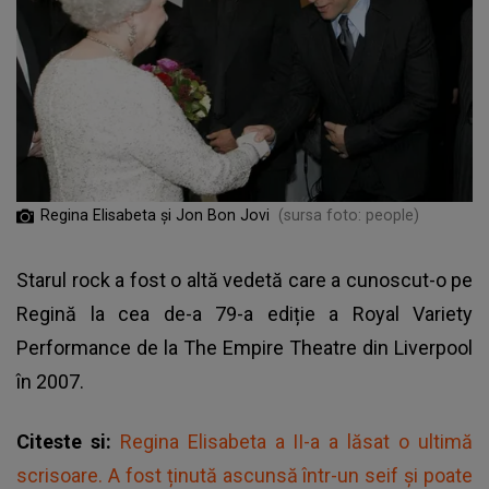
Regina Elisabeta și Jon Bon Jovi
(sursa foto: people)
Starul rock a fost o altă vedetă care a cunoscut-o pe
Regină la cea de-a 79-a ediție a Royal Variety
Performance de la The Empire Theatre din Liverpool
în 2007.
Citeste si:
Regina Elisabeta a II-a a lăsat o ultimă
scrisoare. A fost ținută ascunsă într-un seif și poate