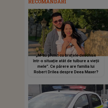
RECOMANDĂRI
„M-au primit cu brațele deschise
într-o situație atât de tulbure a vieții
mele”. Ce părere are familia lui
Robert Drilea despre Deea Maxer?