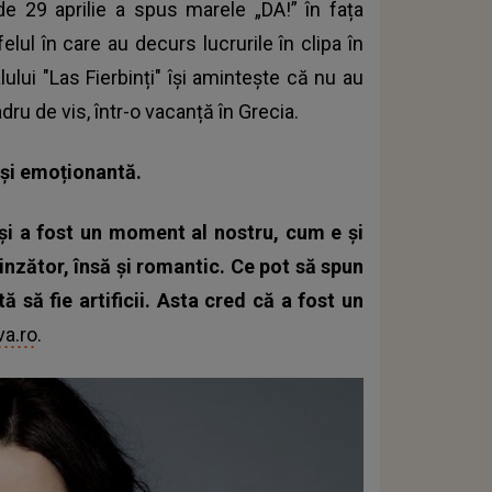
de 29 aprilie a spus marele „DA!” în fața
lul în care au decurs lucrurile în clipa în
ului "Las Fierbinți" își amintește că nu au
adru de vis, într-o vacanță în Grecia.
 și emoționantă.
 și a fost un moment al nostru, cum e și
prinzător, însă și romantic. Ce pot să spun
ă să fie artificii. Asta cred că a fost un
va.ro
.