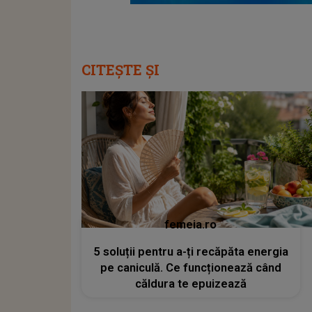
CITEȘTE ȘI
femeia.ro
5 soluții pentru a-ți recăpăta energia
pe caniculă. Ce funcționează când
căldura te epuizează