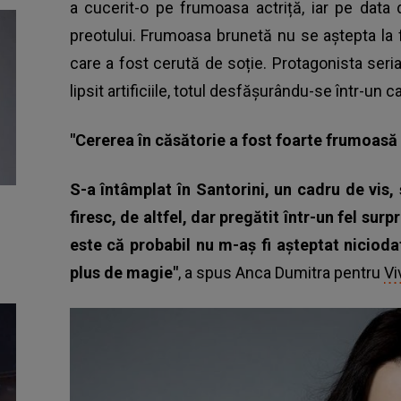
a cucerit-o pe frumoasa actriță, iar pe data 
preotului. Frumoasa brunetă nu se aștepta la fe
care a fost cerută de soție. Protagonista serial
lipsit artificiile, totul desfășurându-se într-un c
"Cererea în căsătorie a fost foarte frumoasă
S-a întâmplat în Santorini, un cadru de vis,
firesc, de altfel, dar pregătit într-un fel sur
este că probabil nu m-aș fi așteptat niciodat
plus de magie"
, a spus Anca Dumitra pentru
Vi