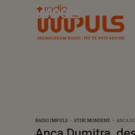
Radio Impuls
RADIO IMPULS
STIRI MONDENE
ANCA D
DESPRE 
Anca Dumitra, de
CEREREA