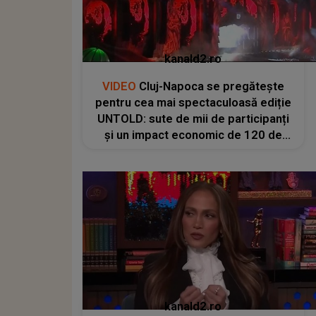
kanald2.ro
VIDEO
Cluj-Napoca se pregătește
pentru cea mai spectaculoasă ediție
UNTOLD: sute de mii de participanți
și un impact economic de 120 de
milioane de euro
kanald2.ro