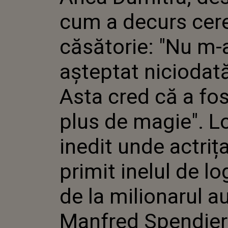
CĂSĂTOR
cum a decurs cere
FI AȘTE
NICIODA
CĂ A FO
căsătorie: "Nu m-a
MAGIE".
UNDE AC
așteptat niciodat
PRIMIT 
LOGODNĂ
MILION
Asta cred că a fo
AUSTRI
SPENDI
plus de magie". L
inedit unde actriț
primit inelul de l
de la milionarul a
Manfred Spendier