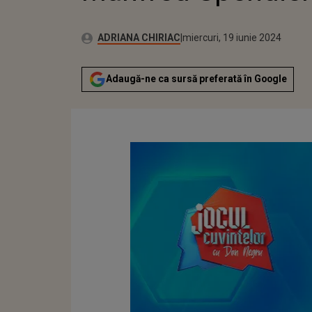
Publicat:
Autor:
luni, 19 iunie 2023
Actualizat:
ADRIANA CHIRIAC
miercuri, 19 iunie 2024
Adaugă-ne ca sursă preferată în Google