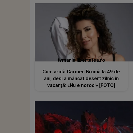
tvmania.libertatea.ro
Cum arată Carmen Brumă la 49 de
ani, deși a mâncat desert zilnic în
vacanță: «Nu e noroc!» [FOTO]