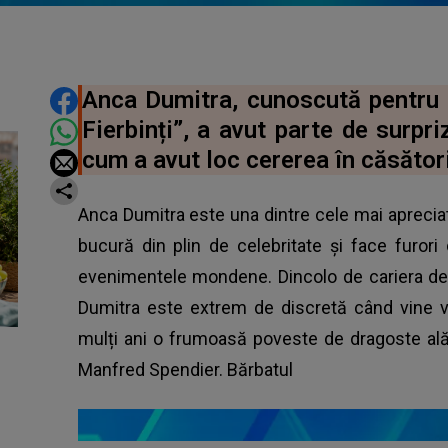
DISTRIBUIE ARTICOLUL
Anca Dumitra, cunoscută pentru r
Fierbinți”, a avut parte de surpriz
cum a avut loc cererea în căsător
Anca Dumitra este una dintre cele mai aprecia
bucură din plin de celebritate și face furor
evenimentele mondene. Dincolo de cariera de 
Dumitra este extrem de discretă când vine vo
mulți ani o frumoasă poveste de dragoste alăt
Manfred Spendier. Bărbatul