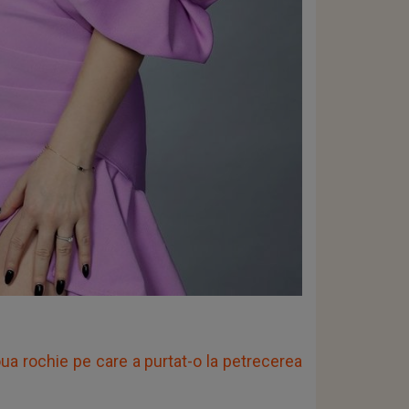
oua rochie pe care a purtat-o la petrecerea