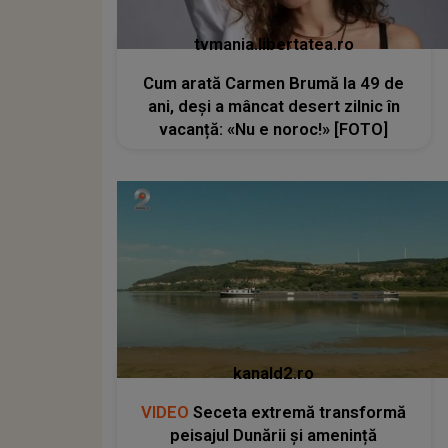
tvmania.libertatea.ro
Cum arată Carmen Brumă la 49 de
ani, deși a mâncat desert zilnic în
vacanță: «Nu e noroc!» [FOTO]
kanald2.ro
VIDEO
Seceta extremă transformă
peisajul Dunării și amenință