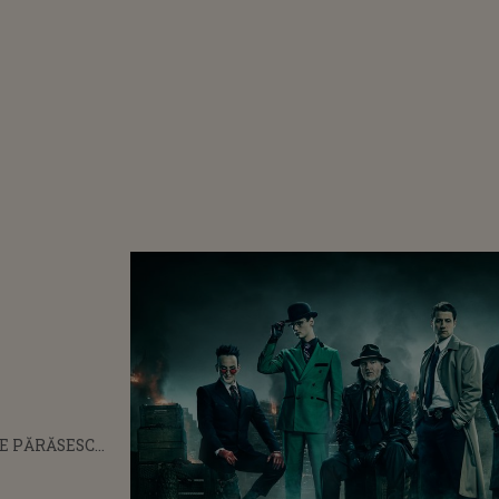
LE PĂRĂSESC
IX ÎN LUNA