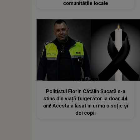
comunitățile locale
kanald2.ro
Polițistul Florin Cătălin Șucată s-a
stins din viață fulgerător la doar 44
ani! Acesta a lăsat în urmă o soție și
doi copii