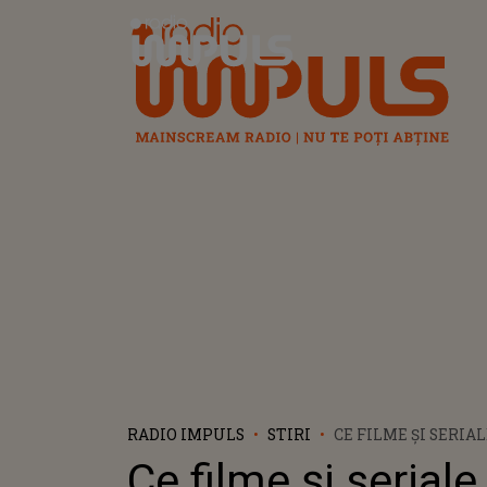
Radio Impuls
RADIO IMPULS
STIRI
CE FILME ŞI SERIA
PLATFORMA NETFL
Ce filme şi seriale
SEPTEMBRIE