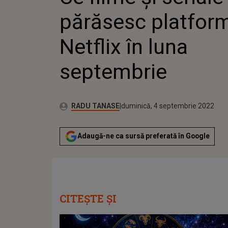
părăsesc platfor
Netflix în luna
septembrie
Publicat:
Autor:
duminică, 4 septembrie 2022
Actualizat:
RADU TANASE
duminică, 4 septembrie 2022
Adaugă-ne ca sursă preferată în Google
CITEȘTE ȘI