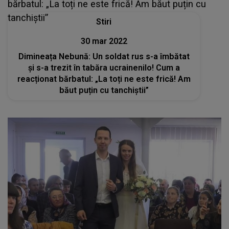
Stiri
30 mar 2022
Dimineața Nebună: Un soldat rus s-a îmbătat
și s-a trezit în tabăra ucrainenilo! Cum a
reacționat bărbatul: „La toți ne este frică! Am
băut puțin cu tanchiștii”