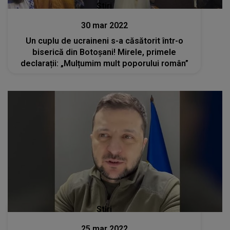
Stiri
30 mar 2022
Un cuplu de ucraineni s-a căsătorit într-o
biserică din Botoșani! Mirele, primele
declarații: „Mulțumim mult poporului român”
Stiri
25 mar 2022