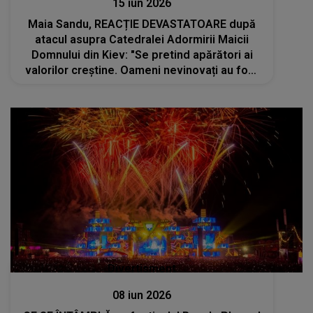
15 iun 2026
Maia Sandu, REACȚIE DEVASTATOARE după
atacul asupra Catedralei Adormirii Maicii
Domnului din Kiev: "Se pretind apărători ai
valorilor creștine. Oameni nevinovați au fost
omorâți și răniți, iar..."
Divertisment
08 iun 2026