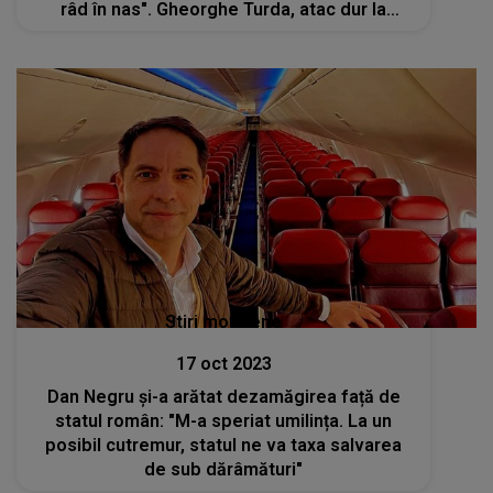
râd în nas". Gheorghe Turda, atac dur la
adresa ucrainenilor
Stiri mondene
17 oct 2023
Dan Negru și-a arătat dezamăgirea față de
statul român: "M-a speriat umilința. La un
posibil cutremur, statul ne va taxa salvarea
de sub dărâmături"