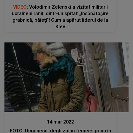
VIDEO
: Volodimir Zelenski a vizitat militarii
ucraineni răniți dintr-un spital: „Însănătoşire
grabnică, băieţi”! Cum a apărut liderul de la
Kiev
Stiri
14 mar 2022
FOTO: Ucrainean, deghizat în femeie, prins în