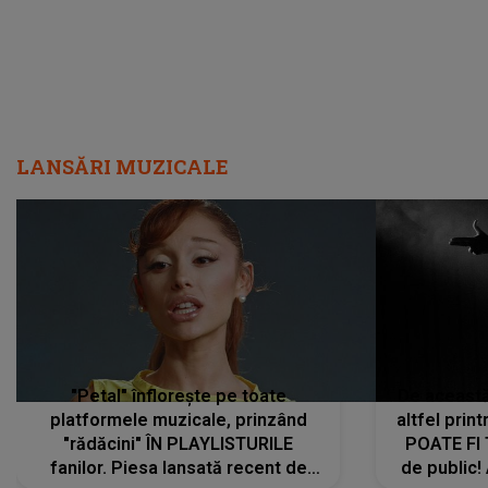
LANSĂRI MUZICALE
"Petal" înflorește pe toate
De această 
platformele muzicale, prinzând
altfel prin
"rădăcini" ÎN PLAYLISTURILE
POATE FI
fanilor. Piesa lansată recent de
de public!