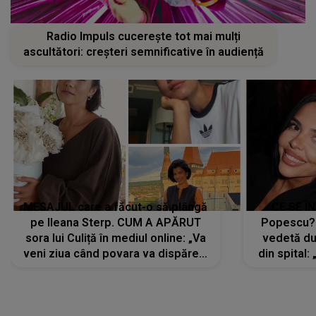
Radio Impuls cucerește tot mai mulți
ascultători: creșteri semnificative în audiență
MESAJUL care a făcut-o să plângă
CE SE Î
pe Ileana Sterp. CUM A APĂRUT
Popescu?
sora lui Culiță în mediul online: „Va
vedetă du
veni ziua când povara va dispărea,
din spital:
iar lacrimile...”