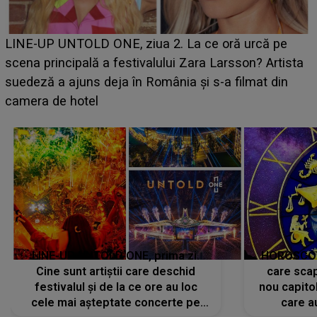
Ce a dezvăluit noua concurentă din "Casa Iubirii"
 pe
luat prin surprindere pe Emanuel. CINE ESTE
rtista
BĂIATUL VIZAT de Alexandra?! Aflându-se în fa
din
faptului împlinit, A RECUNOSCUT IMEDIAT: "Am
avut..."
LINE-UP UNTOLD ONE, prima zi.
HOROSCOP 
Cine sunt artiștii care deschid
care scap
festivalul și de la ce ore au loc
nou capitol
cele mai așteptate concerte pe
care a