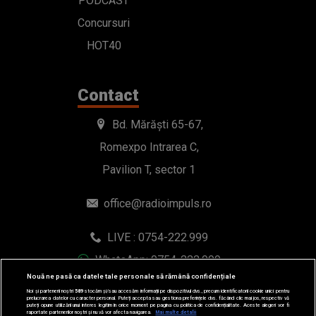
PODCAST
Concursuri
HOT40
Contact
Bd. Mărăști 65-67,
Romexpo Intrarea C,
Pavilion T, sector 1
office@radioimpuls.ro
LIVE : 0754-222.999
WhatsApp: 0754-222.999
Nouă ne pasă ca datele tale personale să rămână confidențiale
Noi și partenerii noștri
589
stocăm și/sau accesăm informații pe dispozitivul dvs., precum identificatorii cookie unici pentru
prelucrarea datelor cu caracter personal. Puteți accepta sau gestiona preferințele dvs. făcând clic mai jos, respectiv vă
puteți opune utilizării unui interes legitim în orice moment pe pagina cu politica de confidențialitate. Aceste alegeri vor fi
raportate partenerilor noștri și nu vă vor afecta navigarea.
Mai multe detalii