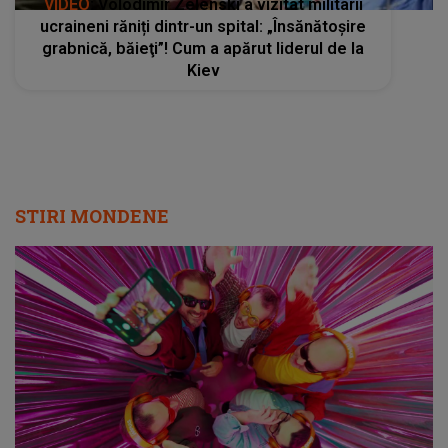
VIDEO
: Volodimir Zelenski a vizitat militarii
ucraineni răniți dintr-un spital: „Însănătoşire
grabnică, băieţi”! Cum a apărut liderul de la
Kiev
STIRI MONDENE