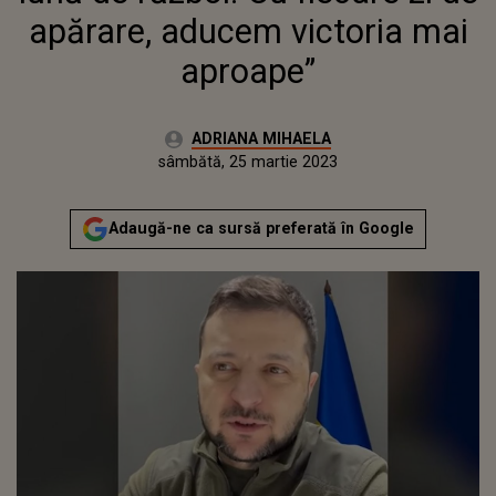
apărare, aducem victoria mai
aproape”
Autor:
ADRIANA MIHAELA
Publicat:
vineri, 25 martie 2022
Actualizat:
sâmbătă, 25 martie 2023
Adaugă-ne ca sursă preferată în Google