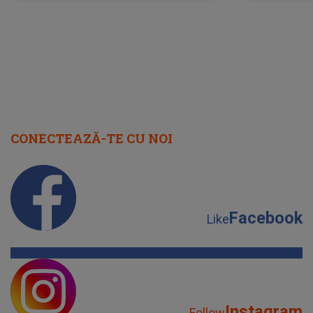
scena principală?
perioadă 
CONECTEAZĂ-TE CU NOI
Facebook
Like
Instagram
Follow