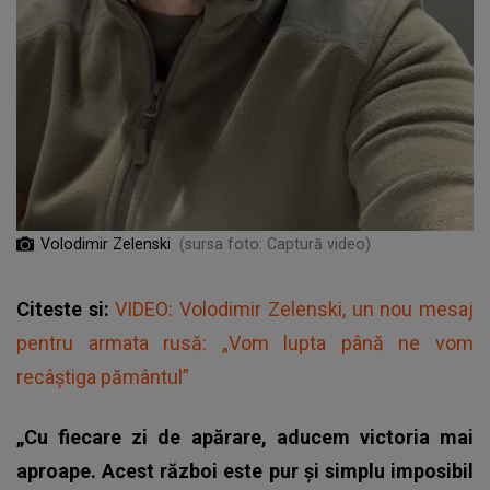
Volodimir Zelenski
(sursa foto: Captură video)
Citeste si:
VIDEO: Volodimir Zelenski, un nou mesaj
pentru armata rusă: „Vom lupta până ne vom
recâştiga pământul”
„Cu fiecare zi de apărare, aducem victoria mai
aproape. Acest război este pur și simplu imposibil