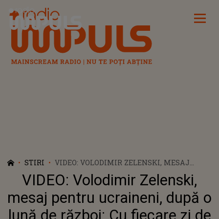
Radio Impuls
STIRI
VIDEO: VOLODIMIR ZELENSKI, MESAJ
PENTRU UCRAINENI, DUPĂ O LUNĂ DE
VIDEO: Volodimir Zelenski,
RĂZBOI: CU FIECARE ZI DE APĂRARE,
ADUCEM VICTORIA MAI APROAPE”
mesaj pentru ucraineni, după o
lună de război: Cu fiecare zi de