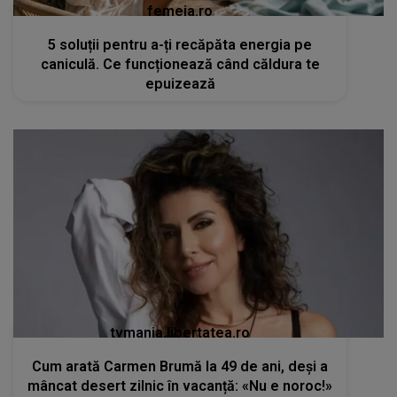
femeia.ro
5 soluții pentru a-ți recăpăta energia pe
caniculă. Ce funcționează când căldura te
epuizează
tvmania.libertatea.ro
Cum arată Carmen Brumă la 49 de ani, deși a
mâncat desert zilnic în vacanță: «Nu e noroc!»