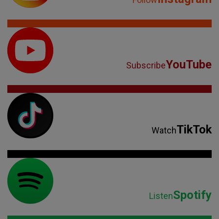
YouTube
Subscribe
TikTok
Watch
Spotify
Listen