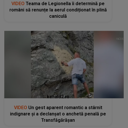
VIDEO
Teama de Legionella îi determină pe
români să renunțe la aerul condiționat în plină
caniculă
kanald2.ro
VIDEO
Un gest aparent romantic a stârnit
indignare și a declanșat o anchetă penală pe
Transfăgărășan