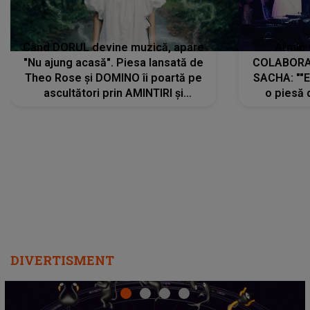
Când DORUL devine muzică, apare
Armin 
"Nu ajung acasă". Piesa lansată de
COLABORAR
Theo Rose și DOMINO îi poartă pe
SACHA: ""E
ascultători prin AMINTIRI și
o piesă 
REGĂSIRI, iar drumul emoțiilor
imediat pre
trece prin sufletul publicului:
cu mine șt
"Pentru toți cei care au plecat
păstrăm do
departe ca să le fie mai bine"
DIVERTISMENT