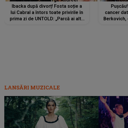
Ibacka după divorț! Fosta soție a
Pușcău!
lui Cabral a întors toate privirile în
cancer dato
prima zi de UNTOLD: „Parcă ai altă
Berkovich, 
strălucire, emani putere,
accident ru
încredere, siguranță...”
Dacă nu 
LANSĂRI MUZICALE