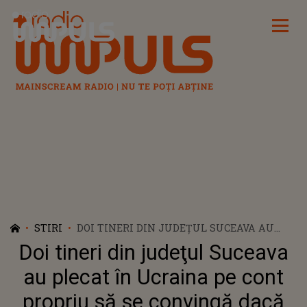
Radio Impuls
STIRI
DOI TINERI DIN JUDEŢUL SUCEAVA AU
PLECAT ÎN UCRAINA PE CONT PROPRIU SĂ
Doi tineri din judeţul Suceava
SE CONVINGĂ DACĂ EXISTĂ RĂZBOIUL! AU
DORMIT ÎN MAȘINĂ ȘI AU STAT
au plecat în Ucraina pe cont
NEMÂNCAȚI 4 ZILE
propriu să se convingă dacă