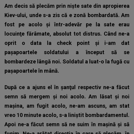
Am decis să plecăm prin nişte sate din apropierea
Kiev-ului, unde s-a zis că e zonă bombardată. Am
fost pe acolo şi într-adevăr pe la sate erau
locuinţe fărâmate, absolut tot distrus. Când ne-a
oprit o data la check point şi i-am dat
paşapoartele soldatului a început să se
bombardeze lângă noi. Soldatul a luat-o la fugă cu
paşapoartele în mână.
După ce a ajuns el în şanţul respectiv ne-a făcut
semn să mergem și noi acolo. Am lăsat şi noi
maşina, am fugit acolo, ne-am ascuns, am stat
vreo 10 minute acolo, s-a liniştit bombardamentul.
Apoi ne-a făcut semn să ne suim în maşină şi să
fugim. Ne-a arătat direcţia în care să plecăm, în