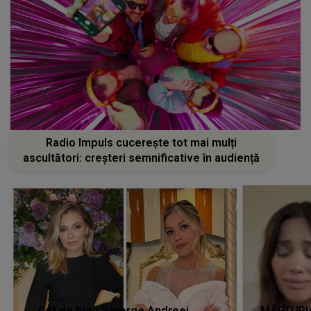
Radio Impuls cucerește tot mai mulți
ascultători: creșteri semnificative în audiență
Cât de bine îi merge Andreei
MĂRTURIA