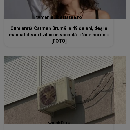
tvmania.libertatea.ro
Cum arată Carmen Brumă la 49 de ani, deși a
mâncat desert zilnic în vacanță: «Nu e noroc!»
[FOTO]
kanald2.ro