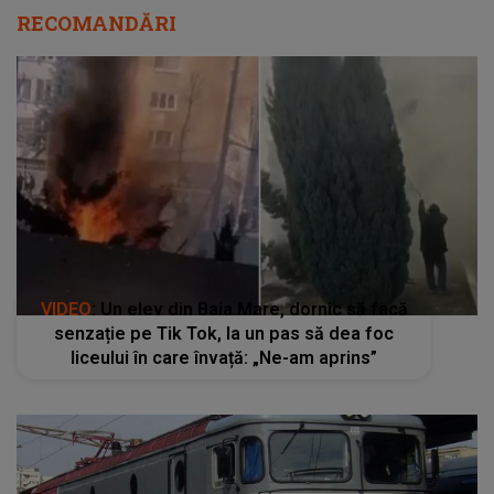
RECOMANDĂRI
VIDEO
: Un elev din Baia Mare, dornic să facă
senzație pe Tik Tok, la un pas să dea foc
liceului în care învață: „Ne-am aprins”