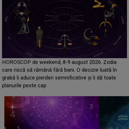
Emanuel a ținut ACEST DETALIU ASCUNS până
acum! În fața Alexandrei, concurentul din Casa Iubirii
face o MĂRTURISIRE NEAȘTEPTATĂ despre mama
sa: "I-am spus și ei în față, eu nu te iubesc pentru
că..."