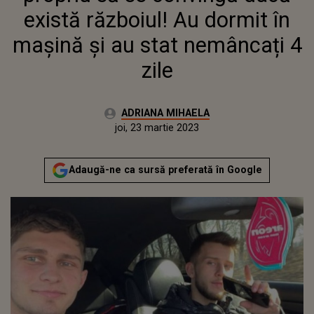
există războiul! Au dormit în
mașină și au stat nemâncați 4
zile
Autor:
ADRIANA MIHAELA
Publicat:
miercuri, 23 martie 2022
Actualizat:
joi, 23 martie 2023
Adaugă-ne ca sursă preferată în Google