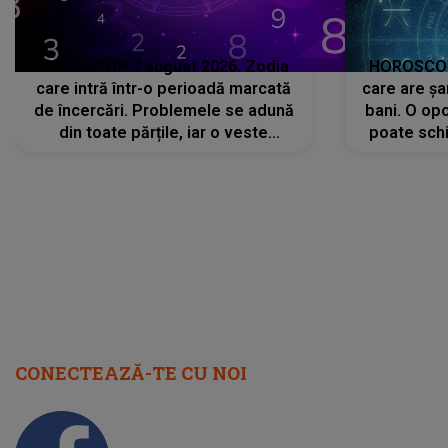
HOROSCOP 7 august 2026. Zodia
HOROSCOP 
care intră într-o perioadă marcată
care are șa
de încercări. Problemele se adună
bani. O opo
din toate părțile, iar o veste
poate schi
neașteptată îi dă planurile peste
la
cap
CONECTEAZĂ-TE CU NOI