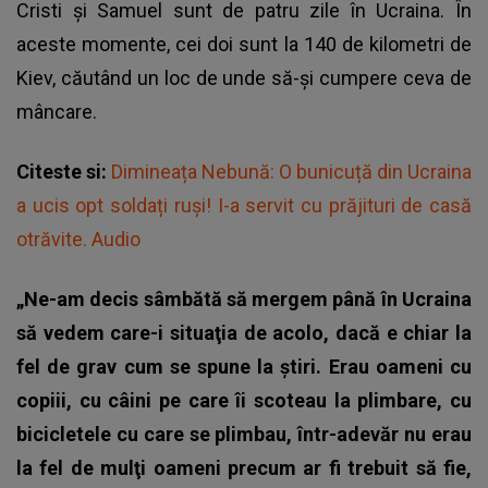
Cristi şi Samuel sunt de patru zile în Ucraina. În
aceste momente, cei doi sunt la 140 de kilometri de
Kiev, căutând un loc de unde să-și cumpere ceva de
mâncare.
Citeste si:
Dimineața Nebună: O bunicuță din Ucraina
a ucis opt soldați ruși! I-a servit cu prăjituri de casă
otrăvite. Audio
„Ne-am decis sâmbătă să mergem până în Ucraina
să vedem care-i situaţia de acolo, dacă e chiar la
fel de grav cum se spune la ştiri. Erau oameni cu
copiii, cu câini pe care îi scoteau la plimbare, cu
bicicletele cu care se plimbau, într-adevăr nu erau
la fel de mulţi oameni precum ar fi trebuit să fie,