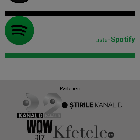
Spotify
Listen
Parteneri: