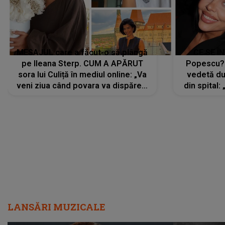
MESAJUL care a făcut-o să plângă
CE SE Î
pe Ileana Sterp. CUM A APĂRUT
Popescu?
sora lui Culiță în mediul online: „Va
vedetă du
veni ziua când povara va dispărea,
din spital:
iar lacrimile...”
LANSĂRI MUZICALE