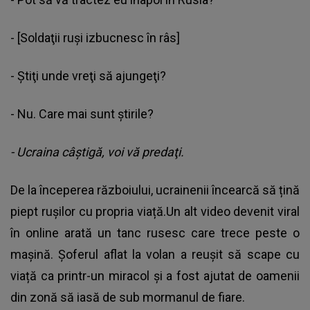
- [Soldaţii ruşi izbucnesc în râs]
- Ştiţi unde vreţi să ajungeţi?
- Nu. Care mai sunt ştirile?
- Ucraina câştigă, voi vă predaţi.
De la începerea războiului, ucrainenii încearcă să țină
piept rușilor cu propria viață.Un alt video devenit viral
în online arată un tanc rusesc care trece peste o
mașină. Șoferul aflat la volan a reușit să scape cu
viață ca printr-un miracol și a fost ajutat de oamenii
din zonă să iasă de sub mormanul de fiare.