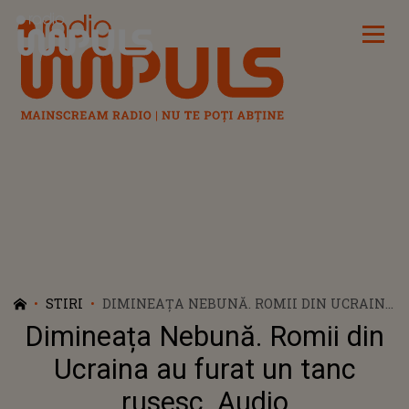
Radio Impuls
STIRI
DIMINEAȚA NEBUNĂ. ROMII DIN UCRAINA
AU FURAT UN TANC RUSESC. AUDIO
Dimineața Nebună. Romii din
Ucraina au furat un tanc
rusesc. Audio