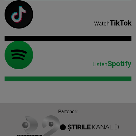
TikTok
Watch
Spotify
Listen
Parteneri: