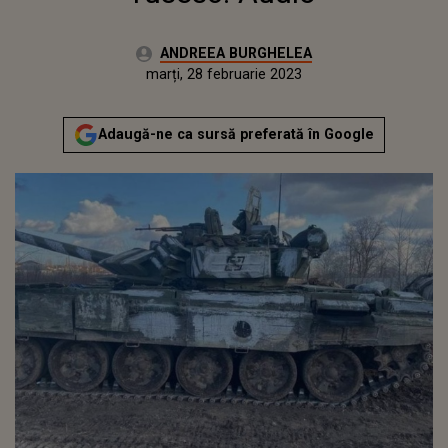
Autor:
ANDREEA BURGHELEA
Publicat:
luni, 28 februarie 2022
Actualizat:
marți, 28 februarie 2023
Adaugă-ne ca sursă preferată în Google