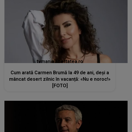
tvmania.libertatea.ro
Cum arată Carmen Brumă la 49 de ani, deși a
mâncat desert zilnic în vacanță: «Nu e noroc!»
[FOTO]