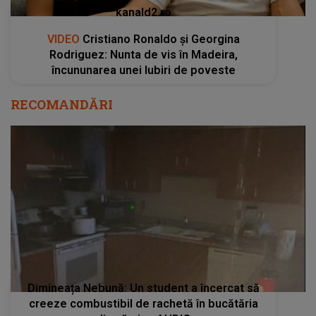
kanald2.ro
VIDEO
Cristiano Ronaldo și Georgina
Rodriguez: Nunta de vis în Madeira,
încununarea unei Iubiri de poveste
RECOMANDĂRI
Dimineața Nebună: Un student a încercat să
creeze combustibil de rachetă în bucătăria