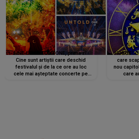
LINE-UP UNTOLD ONE, prima zi.
HOROSCOP 
Cine sunt artiștii care deschid
care scap
festivalul și de la ce ore au loc
nou capitol
cele mai așteptate concerte pe
care a
scena principală?
perioadă 