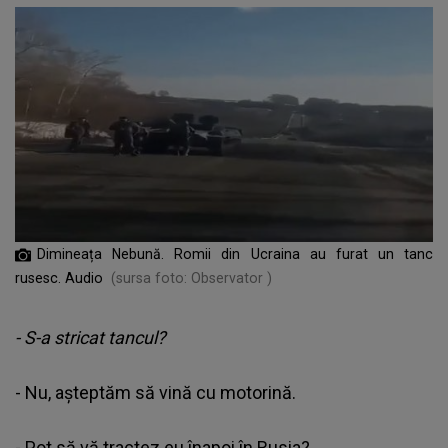
Dimineața Nebună. Romii din Ucraina au furat un tanc
rusesc. Audio
(sursa foto: Observator )
- S-a stricat tancul?
- Nu, aşteptăm să vină cu motorină.
- Pot să vă tractez eu înapoi în Rusia?