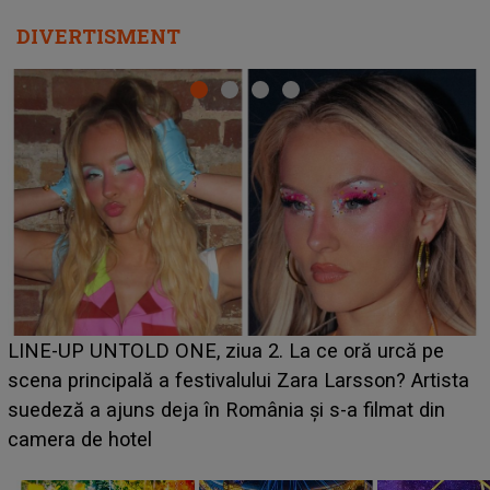
DIVERTISMENT
Ce a dezvăluit noua concurentă din "Casa Iubirii" l-a
luat prin surprindere pe Emanuel. CINE ESTE
BĂIATUL VIZAT de Alexandra?! Aflându-se în fața
faptului împlinit, A RECUNOSCUT IMEDIAT: "Am
avut..."