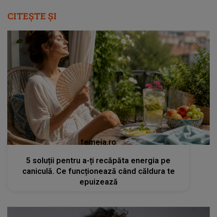
CITEȘTE ȘI
femeia.ro
5 soluții pentru a-ți recăpăta energia pe
caniculă. Ce funcționează când căldura te
epuizează