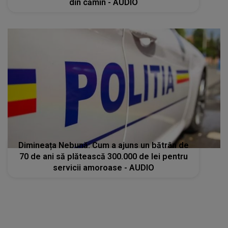
din cămin - AUDIO
Dimineața Nebună: Cum a ajuns un bătrân de
70 de ani să plătească 300.000 de lei pentru
servicii amoroase - AUDIO