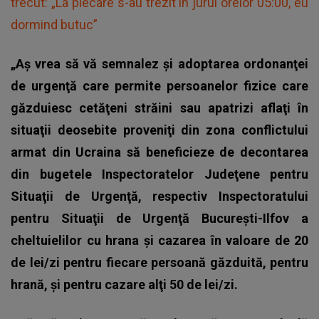
trecut: „La plecare s-au trezit în jurul orelor 05:00, eu
dormind butuc”
„Aş vrea să vă semnalez şi adoptarea ordonanţei
de urgenţă care permite persoanelor fizice care
găzduiesc cetăţeni străini sau apatrizi aflaţi în
situaţii deosebite proveniţi din zona conflictului
armat din Ucraina să beneficieze de decontarea
din bugetele Inspectoratelor Judeţene pentru
Situaţii de Urgenţă, respectiv Inspectoratului
pentru Situaţii de Urgenţă Bucureşti-Ilfov a
cheltuielilor cu hrana şi cazarea în valoare de 20
de lei/zi pentru fiecare persoană găzduită, pentru
hrană, şi pentru cazare alţi 50 de lei/zi.