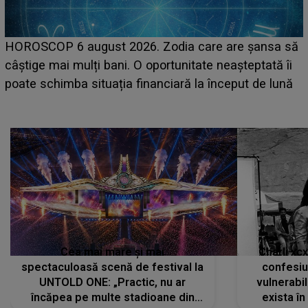
LINE-UP UNTOLD ONE, prima zi. Cine sunt artiștii
care deschid festivalul și de la ce ore au loc cele mai
așteptate concerte pe scena principală?
Cea mai mare și mai
Charli xc
spectaculoasă scenă de festival la
confesiu
UNTOLD ONE: „Practic, nu ar
vulnerabil
încăpea pe multe stadioane din
exista în