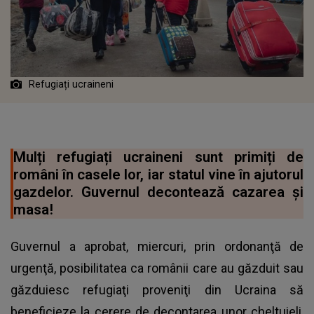
Refugiați ucraineni
Mulți refugiați ucraineni sunt primiți de
români în casele lor, iar statul vine în ajutorul
gazdelor. Guvernul decontează cazarea și
masa!
Guvernul a aprobat, miercuri, prin ordonanţă de
urgenţă, posibilitatea ca românii care au găzduit sau
găzduiesc
refugiaţi proveniţi din Ucraina
să
beneficieze la cerere de decontarea unor cheltuieli,