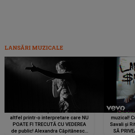
LANSĂRI MUZICALE
De această dată, "Dilaila" se simte
COLABORAR
altfel printr-o interpretare care NU
muzical! C
POATE FI TRECUTĂ CU VEDEREA
Savali și Ri
de public! Alexandra Căpitănescu
SĂ PRIV