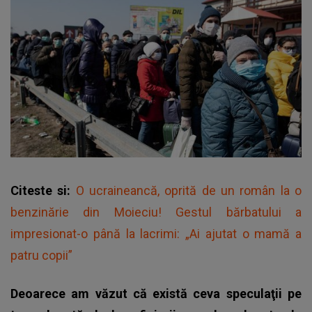
Citeste si:
O ucraineancă, oprită de un român la o
benzinărie din Moieciu! Gestul bărbatului a
impresionat-o până la lacrimi: „Ai ajutat o mamă a
patru copii”
Deoarece am văzut că există ceva speculaţii pe