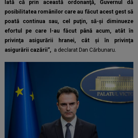
Iată că prin această ordonanţă, Guvernul dă
posibilitatea românilor care au făcut acest gest să
poată continua sau, cel puţin, să-şi diminueze
efortul pe care l-au făcut până acum, atât în
privinţa asigurării hranei, cât şi în privinţa
asigurării cazării”,
a declarat
Dan Cărbunaru
.