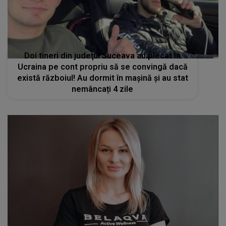
Doi tineri din judeţul Suceava au plecat în
Ucraina pe cont propriu să se convingă dacă
există războiul! Au dormit în mașină și au stat
nemâncați 4 zile