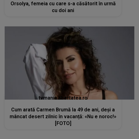
Orsolya, femeia cu care s-a căsătorit în urmă
cu doi ani
tvmania.libertatea.ro
Cum arată Carmen Brumă la 49 de ani, deși a
mâncat desert zilnic în vacanță: «Nu e noroc!»
[FOTO]