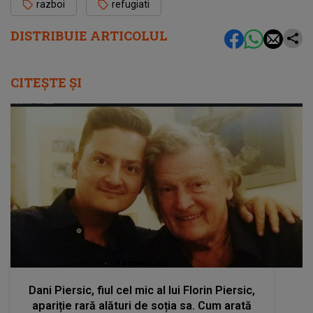
razboi
refugiati
DISTRIBUIE ARTICOLUL
CITEȘTE ȘI
femeia.ro
Dani Piersic, fiul cel mic al lui Florin Piersic,
apariție rară alături de soția sa. Cum arată