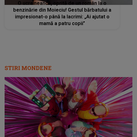
O ucraineancă, oprită de un român la o
benzinărie din Moieciu! Gestul bărbatului a
impresionat-o până la lacrimi: „Ai ajutat o
mamă a patru copii”
STIRI MONDENE