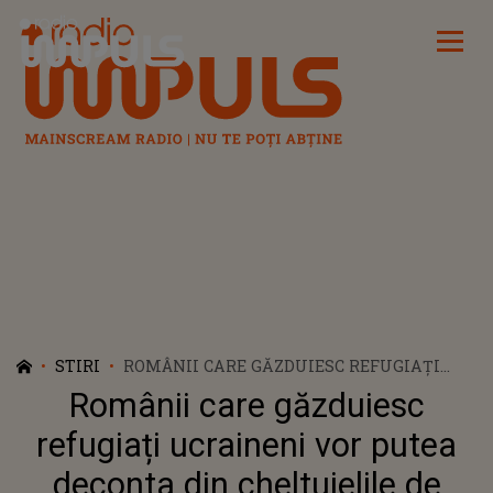
Radio Impuls
STIRI
ROMÂNII CARE GĂZDUIESC REFUGIAȚI
UCRAINENI VOR PUTEA DECONTA DIN
Românii care găzduiesc
CHELTUIELILE DE CAZARE ȘI HRANĂ! CÂȚI
BANI PRIMESC DE LA STAT
refugiați ucraineni vor putea
deconta din cheltuielile de