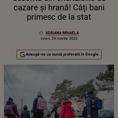
cazare și hrană! Câți bani
primesc de la stat
Autor:
ADRIANA MIHAELA
Publicat:
joi, 24 martie 2022
Actualizat:
vineri, 24 martie 2023
Adaugă-ne ca sursă preferată în Google