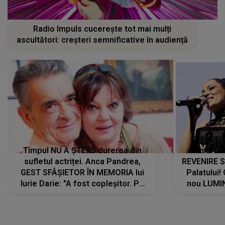
Radio Impuls cucerește tot mai mulți
ascultători: creșteri semnificative în audiență
Timpul NU A ȘTERS durerea din
Tania Tu
sufletul actriței. Anca Pandrea,
REVENIRE 
GEST SFÂȘIETOR ÎN MEMORIA lui
Palatului!
Iurie Darie: "A fost copleșitor. Pe
nou LUMI
măsură ce trece timpul parcă..."
pentru a
cântece no
care abia 