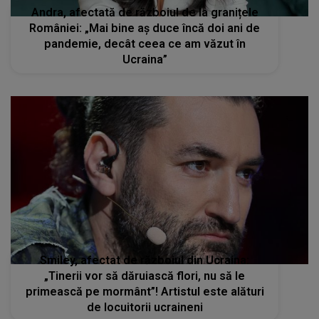
Andra, afectată de războiul de la granițele
României: „Mai bine aș duce încă doi ani de
pandemie, decât ceea ce am văzut în
Ucraina”
Smiley, afectat de războiul din Ucraina:
„Tinerii vor să dăruiască flori, nu să le
primească pe mormânt”! Artistul este alături
de locuitorii ucraineni