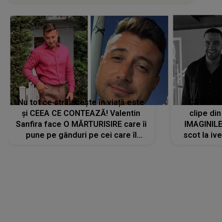
Nu tot ce strălucește în viață este
CE S-A Î
și CEEA CE CONTEAZĂ! Valentin
clipe din
Sanfira face O MĂRTURISIRE care îi
IMAGINIL
pune pe gânduri pe cei care îl
scot la ive
urmăresc în ONLINE. Mesajul
despre 
artistului este despre ceva ce
uităm cu toții, uneori: "La final, nu
vom..."