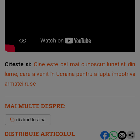
Citeste si:
Cine este cel mai cunoscut lunetist din
lume, care a venit în Ucraina pentru a lupta împotriva
armatei ruse
MAI MULTE DESPRE:
război Ucraina
DISTRIBUIE ARTICOLUL