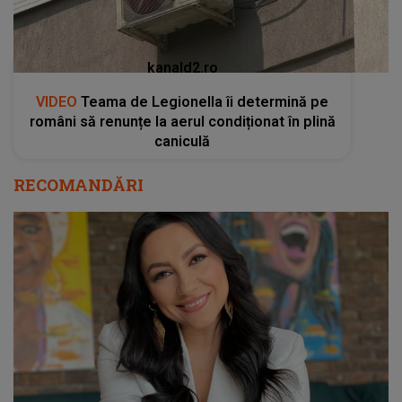
kanald2.ro
VIDEO
Teama de Legionella îi determină pe
români să renunțe la aerul condiționat în plină
caniculă
RECOMANDĂRI