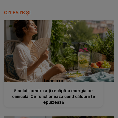
CITEȘTE ȘI
femeia.ro
5 soluții pentru a-ți recăpăta energia pe
caniculă. Ce funcționează când căldura te
epuizează