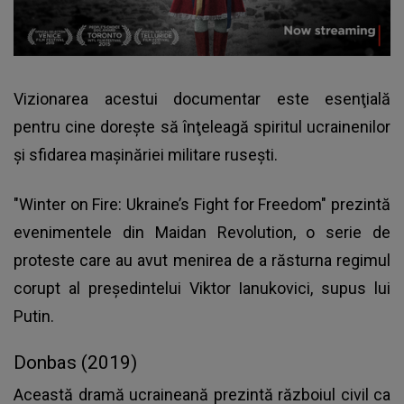
Vizionarea acestui documentar este esenţială
pentru cine doreşte să înţeleagă spiritul ucrainenilor
şi sfidarea maşinăriei militare ruseşti.
"Winter on Fire: Ukraine’s Fight for Freedom" prezintă
evenimentele din Maidan Revolution, o serie de
proteste care au avut menirea de a răsturna regimul
corupt al preşedintelui Viktor Ianukovici, supus lui
Putin.
Donbas (2019)
Această dramă ucraineană prezintă războiul civil ca