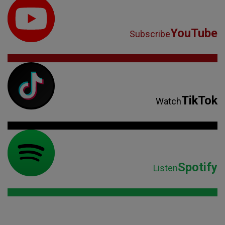
YouTube
Subscribe
TikTok
Watch
Spotify
Listen