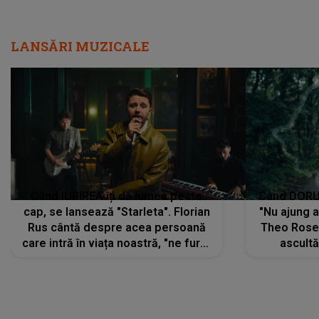
LANSĂRI MUZICALE
Când IUBIREA îți dă lumea peste
Când DORUL
cap, se lansează "Starleta". Florian
"Nu ajung 
Rus cântă despre acea persoană
Theo Rose 
care intră în viața noastră, "ne fură"
ascultă
toate PRIVIRILE, toate GÂNDURILE,
REGĂSIRI
tot UNIVERSUL și fără să ne dăm
trece pr
seama, ajunge să fie motivul
"Pentru t
pentru care zâmbim
departe 