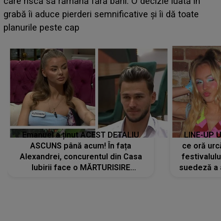
NECREZUT LA CE AU ASIS
ră bani. O decizie luată în
recent LIVE! Ce s-a întâm
semnificative și îi dă toate
vreau! Ascultă-mă că te..
Emanuel a ținut ACEST DETALIU
LINE-UP U
ASCUNS până acum! În fața
ce oră urc
Alexandrei, concurentul din Casa
festivalul
Iubirii face o MĂRTURISIRE
suedeză a a
NEAȘTEPTATĂ despre mama sa:
s-a film
"I-am spus și ei în față, eu nu te
iubesc pentru că..."