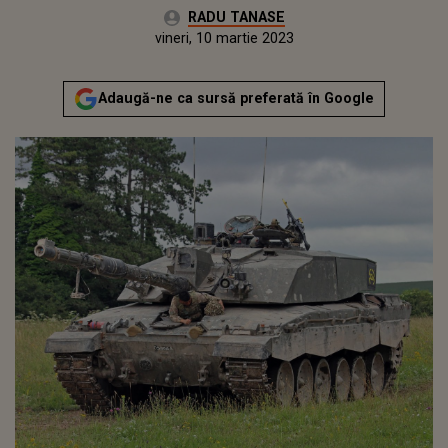
Autor:
RADU TANASE
Publicat:
joi, 10 martie 2022
Actualizat:
vineri, 10 martie 2023
Adaugă-ne ca sursă preferată în Google