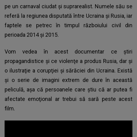
pe un carnaval ciudat şi suprarealist. Numele său se
referă la
regiunea disputată între Ucraina şi Rusia
, iar
faptele se petrec în timpul războiului civil din
perioada 2014 şi 2015.
Vom vedea în acest documentar ce ştiri
propagandistice şi ce violenţe a produs Rusia, dar şi
o ilustraţie a corupţiei şi sărăciei din Ucraina. Există
şi o serie de imagini extrem de dure în această
peliculă, aşa că persoanele care ştiu că ar putea fi
afectate emoţional ar trebui să sară peste acest
film.