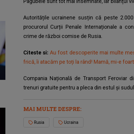
Pagubele sunt tot mai însemnate, iar bilanțul vict
Autoritățile ucrainene susțin că
peste 2.000
procurorul Curții Penale Internaționale a c
crime de război comise de Rusia.
Citeste si:
Au fost descoperite mai multe mes
frică, îi atacăm pe toți la rând! Mamă, mi-e foar
Compania Națională de Transport Feroviar din
trenuri gratuite pentru a pleca din estul și sudul
MAI MULTE DESPRE:
Rusia
Ucraina