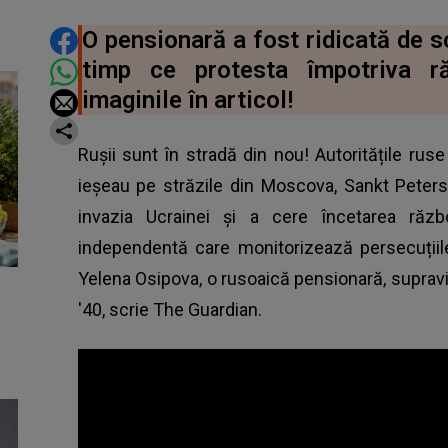
DISTRIBUIE ARTICOLUL
O pensionară a fost ridicată de scu
timp ce protesta împotriva r
imaginile în articol!
Rușii sunt în stradă din nou! Autoritățile rus
ieșeau pe străzile din Moscova, Sankt Peters
invazia Ucrainei și a cere încetarea războ
independentă care monitorizează persecuțiile p
Yelena Osipova, o rusoaică pensionară,
supravi
'40
, scrie The Guardian.