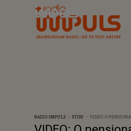
Radio Impuls
RADIO IMPULS
STIRI
VIDEO: O PENSIONA
SUPRAVIEŢUIT AS
VIDEO: O pensiona
LENINGRADULUI DIN