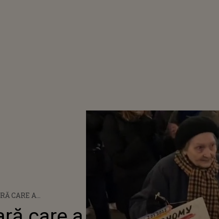
RĂ CARE A
EDIULUI
ră care a
 ANII '40, RIDICATĂ DE