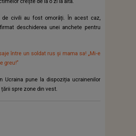
imelor crește de la o zi la alta.
 de civili au fost omorâți
. În acest caz,
onfirmat deschiderea unei anchete pentru
aje între un soldat rus și mama sa! „Mi-e
te greu!”
 Ucraina pune la dispoziția ucrainenilor
 țării spre zone din vest.