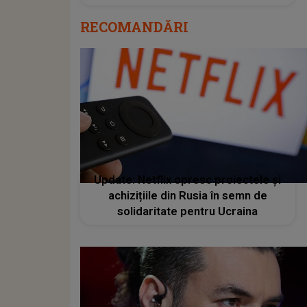
RECOMANDĂRI
Update: Netflix opresc proiectele și
achizițiile din Rusia în semn de
solidaritate pentru Ucraina