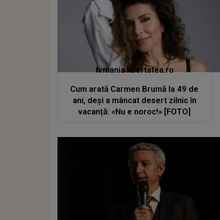
tvmania.libertatea.ro
Cum arată Carmen Brumă la 49 de
ani, deși a mâncat desert zilnic în
vacanță: «Nu e noroc!» [FOTO]