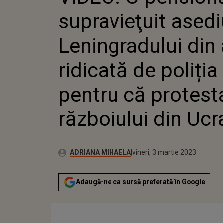
POLIȚIA RUSĂ PEN
supravieţuit asedi
CONTRA RĂZBOIUL
Leningradului din a
ridicată de poliția
pentru că protest
războiului din Ucr
Publicat:
Autor:
joi, 3 martie 2022
Actualizat:
ADRIANA MIHAELA
vineri, 3 martie 2023
Adaugă-ne ca sursă preferată în Google