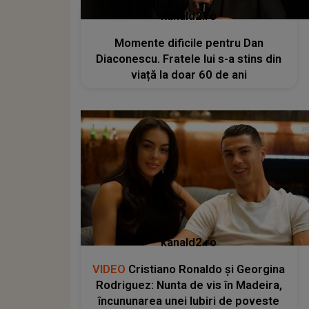
kanald2.ro
Momente dificile pentru Dan
Diaconescu. Fratele lui s-a stins din
viață la doar 60 de ani
kanald2.ro
VIDEO
Cristiano Ronaldo și Georgina
Rodriguez: Nunta de vis în Madeira,
încununarea unei Iubiri de poveste