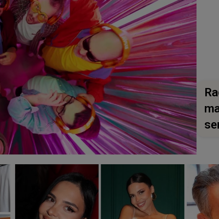
Ra
ma
se