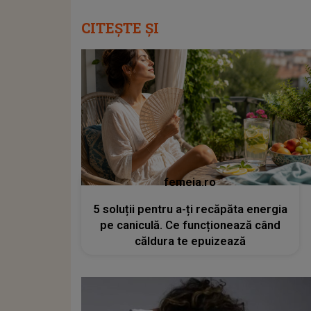
CITEȘTE ȘI
femeia.ro
5 soluții pentru a-ți recăpăta energia
pe caniculă. Ce funcționează când
căldura te epuizează