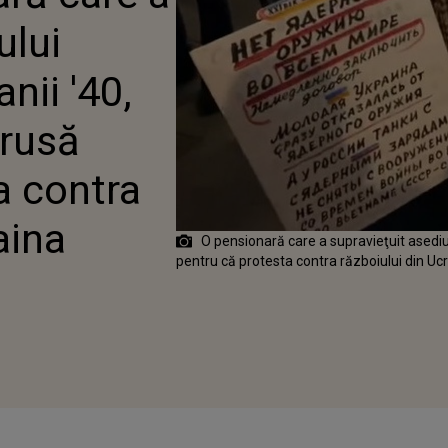
TRU CĂ PROTESTA
ului
UI DIN UCRAINA
nii '40,
 rusă
a contra
aina
O pensionară care a supravieţuit asediulu
pentru că protesta contra războiului din Uc