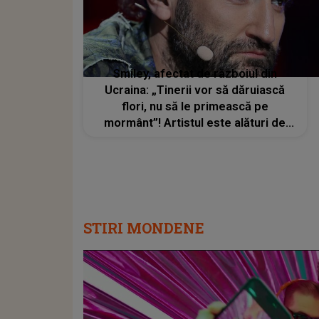
Smiley, afectat de războiul din
Ucraina: „Tinerii vor să dăruiască
flori, nu să le primească pe
mormânt”! Artistul este alături de
locuitorii ucraineni
STIRI MONDENE