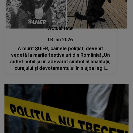
Actualitate
03 ian 2026
A murit ȘUIER, câinele polițist, devenit
vedetă la marile festivaluri din România! „Un
suflet nobil și un adevărat simbol al loialității,
curajului și devotamentului în slujba legii.
Odihnește-te în pace, drag prieten! Nu te
vom uita niciodată”