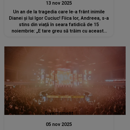
13 nov 2025
Un an de la tragedia care le-a frânt inimile
Dianei și lui Igor Cuciuc! Fiica lor, Andreea, s-a
stins din viață în seara fatidică de 15
noiembrie: „E tare greu să trăim cu această
durere. Știu ca nu ai vrut sa te duci de la noi,
nu a fost voia ta....”
Divertisment
05 nov 2025