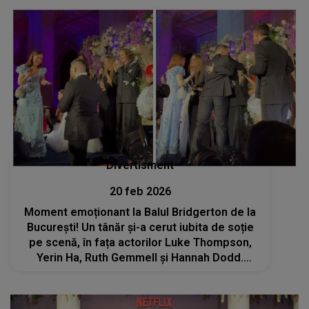
Divertisment
20 feb 2026
Moment emoționant la Balul Bridgerton de la
București! Un tânăr și-a cerut iubita de soție
pe scenă, în fața actorilor Luke Thompson,
Yerin Ha, Ruth Gemmell şi Hannah Dodd.
Reacțiile internauților au curs în valuri pe
rețelele sociale: „Prea romantic!”