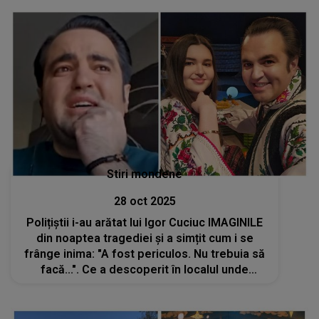
Stiri mondene
28 oct 2025
Polițiștii i-au arătat lui Igor Cuciuc IMAGINILE
din noaptea tragediei și a simțit cum i se
frânge inima: "A fost periculos. Nu trebuia să
facă...". Ce a descoperit în localul unde
Andreea Cuciuc a murit este DUREROS: "Se
vede pe cameră"