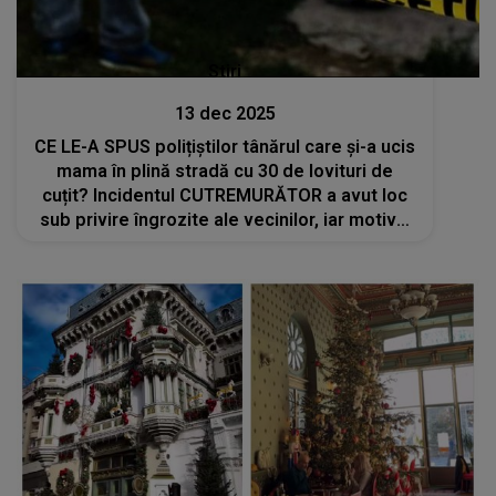
Stiri
13 dec 2025
CE LE-A SPUS polițiștilor tânărul care și-a ucis
mama în plină stradă cu 30 de lovituri de
cuțit? Incidentul CUTREMURĂTOR a avut loc
sub privire îngrozite ale vecinilor, iar motivul
din spatele gestului extrem a șocat pe toată
lumea