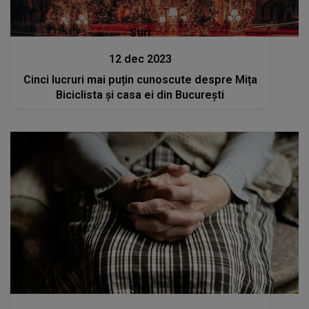
Stiri
12 dec 2023
Cinci lucruri mai puțin cunoscute despre Mița
Biciclista și casa ei din București
Stiri