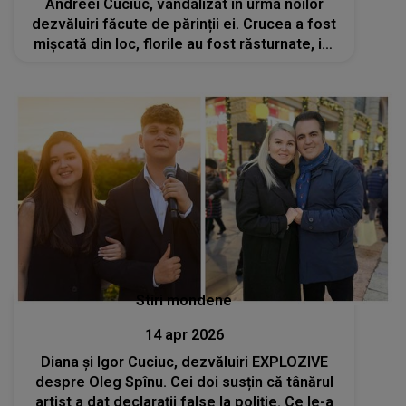
Andreei Cuciuc, vandalizat în urma noilor
dezvăluiri făcute de părinții ei. Crucea a fost
mișcată din loc, florile au fost răsturnate, iar
unele obiecte au fost distruse sau furate.
Igor Cuciuc: „Lume, ce se întâmplă?”
Stiri mondene
14 apr 2026
Diana și Igor Cuciuc, dezvăluiri EXPLOZIVE
despre Oleg Spînu. Cei doi susțin că tânărul
artist a dat declarații false la poliție. Ce le-a