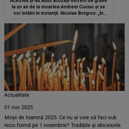
Acestea și-au adus acuzații extrem de grave
la un an de la moartea Andreei Cuciuc și se
vor întâlni în instanță. Nicolae Botgros: „În
apărarea onoarei și demnității noastre, vom
apela la toate căile legale”
Actualitate
01 nov 2025
Moșii de toamnă 2025. Ce nu ai voie să faci sub
nicio formă pe 1 noiembrie? Tradițiile și obiceiurile