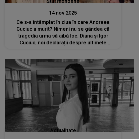
Stiri mondene
14 nov 2025
Ce s-a întâmplat în ziua în care Andreea
Cuciuc a murit? Nimeni nu se gândea că
tragedia urma să aibă loc. Diana și Igor
Cuciuc, noi declarații despre ultimele
momente petrecute alături de fiica lor: „Era o
zi obișnuită. Nu am avut nicio presimțire”
Actualitate