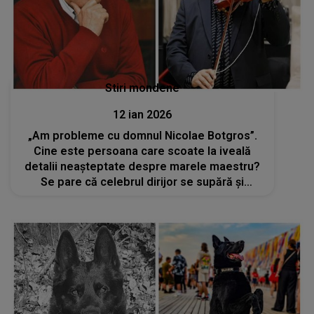
Stiri mondene
12 ian 2026
„Am probleme cu domnul Nicolae Botgros”.
Cine este persoana care scoate la iveală
detalii neașteptate despre marele maestru?
Se pare că celebrul dirijor se supără și
reacționează imediat dacă nu este inclus
anual în topurile unei cunoscute reviste