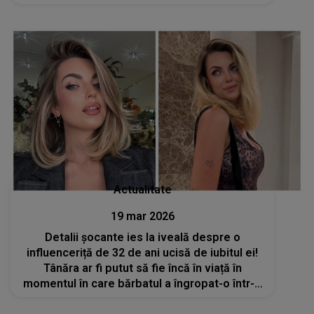
fost otrăvite, de fapt?
Actualitate
19 mar 2026
Detalii șocante ies la iveală despre o
influenceriță de 32 de ani ucisă de iubitul ei!
Tânăra ar fi putut să fie încă în viață în
momentul în care bărbatul a îngropat-o într-o
valiză