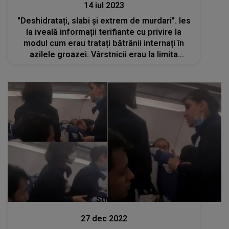
14 iul 2023
"Deshidratați, slabi și extrem de murdari". Ies
la iveală informații terifiante cu privire la
modul cum erau tratați bătrânii internați în
azilele groazei. Vârstnicii erau la limita
supraviețuirii din cauza meniului primit
Stiri
27 dec 2022