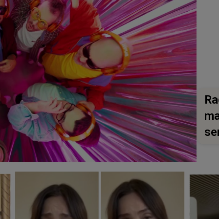
Ra
ma
se