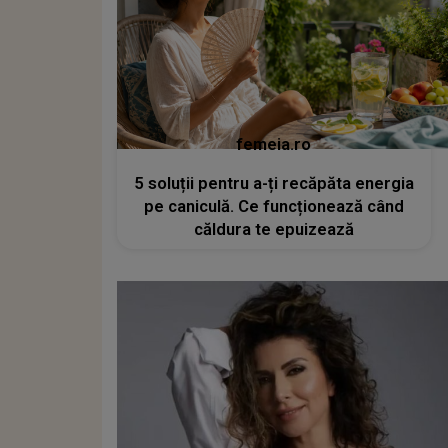
femeia.ro
5 soluții pentru a-ți recăpăta energia
pe caniculă. Ce funcționează când
căldura te epuizează