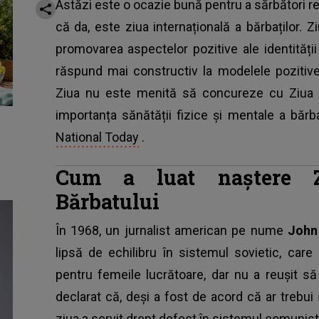
Astăzi este o ocazie bună pentru a sărbători rea
că da, este ziua internațională a bărbaților. Z
promovarea aspectelor pozitive ale identități
răspund mai constructiv la modelele pozitive
Ziua nu este menită să concureze cu Ziua In
importanța sănătății fizice și mentale a bărba
National Today
.
Cum a luat naștere Zi
Bărbatului
În 1968, un jurnalist american pe nume
John
lipsă de echilibru în sistemul sovietic, car
pentru femeile lucrătoare, dar nu a reușit 
declarat că, deși a fost de acord că ar trebui
ziua a servit drept defect în sistemul comunist