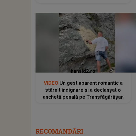
kanald2.ro
VIDEO
Un gest aparent romantic a
stârnit indignare și a declanșat o
anchetă penală pe Transfăgărășan
RECOMANDĂRI