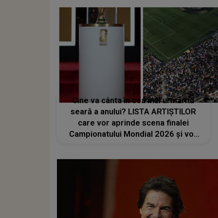
Cine va cânta în cea mai urmărită
seară a anului? LISTA ARTIȘTILOR
care vor aprinde scena finalei
Campionatului Mondial 2026 și vor
transforma SEARA TROFEULUI într-
un show de neuitat: "Ceremonia de
închidere va încheia..."