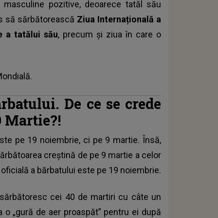
 masculine pozitive, deoarece tatăl său
es să sărbătorească
Ziua Internațională a
e a tatălui său
, precum și ziua în care o
 Mondială.
rbatului. De ce se crede
9 Martie?!
este pe 19 noiembrie, ci pe
9 martie
. Însă,
sărbătoarea creștină de pe 9 martie a celor
 oficială a bărbatului este pe 19 noiembrie.
 sărbătoresc cei 40 de martiri cu câte un
 ca o „gură de aer proaspăt” pentru ei după