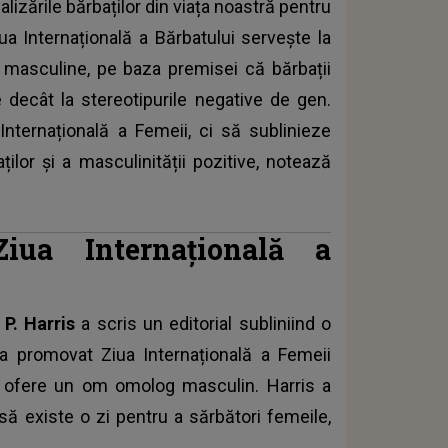
lizările bărbaților din viața noastră pentru
iua Internațională a Bărbatului servește la
i masculine, pe baza premisei că bărbații
 decât la stereotipurile negative de gen.
ternațională a Femeii, ci să sublinieze
ților și a masculinității pozitive, notează
ua Internațională a
 P. Harris
a scris un editorial subliniind o
e a promovat Ziua Internațională a Femeii
să ofere un om omolog masculin. Harris a
 să existe o zi pentru a sărbători femeile,
.