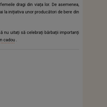
femeile dragi din viața lor. De asemenea,
i la inițiativa unor producători de bere din
ă nu uitați să celebrați bărbații importanți
 un cadou
.