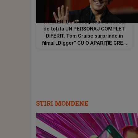
TRAILER: De la imaginea cunoscută
de toţi la UN PERSONAJ COMPLET
DIFERIT. Tom Cruise surprinde în
filmul „Digger” CU O APARIȚIE GREU
DE RECUNOSCUT. Look-ul schimbat
şi detaliile personajului au făcut ca
mulţi fani să privească de două ori
imaginile
STIRI MONDENE