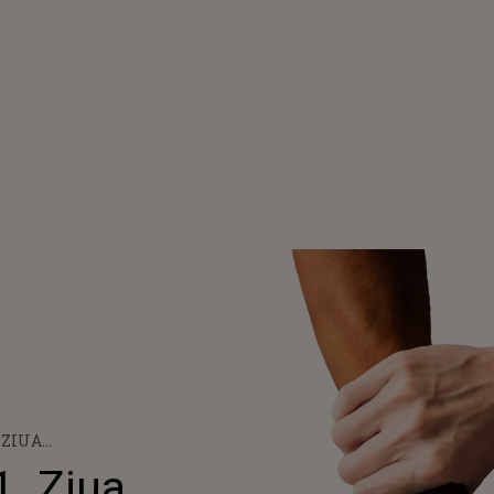
 ZIUA
A BĂRBATULUI
. Ziua