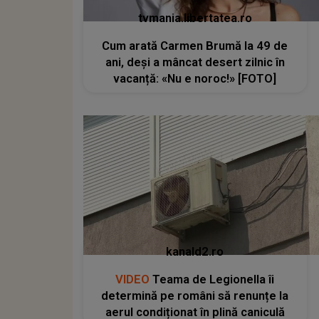
tvmania.libertatea.ro
Cum arată Carmen Brumă la 49 de
ani, deși a mâncat desert zilnic în
vacanță: «Nu e noroc!» [FOTO]
kanald2.ro
VIDEO
Teama de Legionella îi
determină pe români să renunțe la
aerul condiționat în plină caniculă