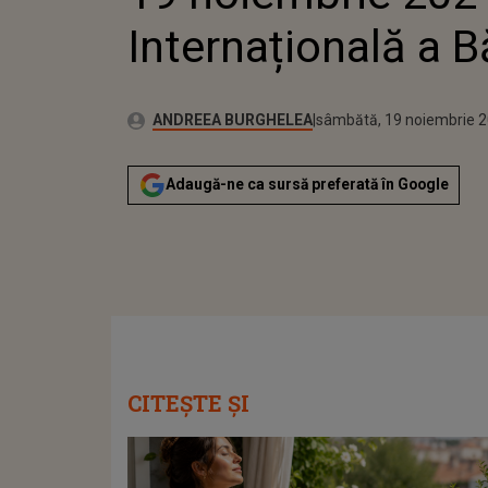
Internațională a B
Publicat:
Autor:
vineri, 19 noiembrie 2021
Actualizat:
ANDREEA BURGHELEA
sâmbătă, 19 noiembrie 
Adaugă-ne ca sursă preferată în Google
CITEȘTE ȘI