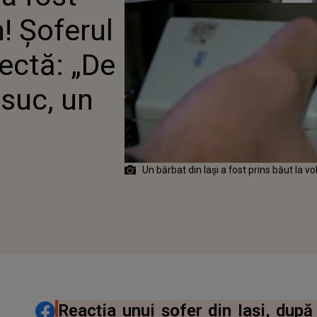
IT”
n! Șoferul
ectă: „De
 suc, un
Un bărbat din Iași a fost prins băut la vo
DISTRIBUIE ARTICOLUL
Reacția unui șofer din Iași, după