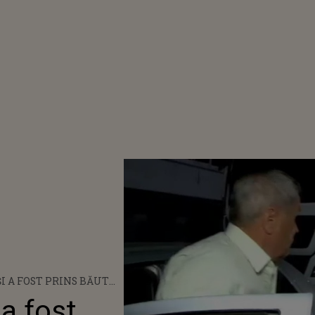
I A FOST PRINS BĂUT
 A GĂSIT SCUZA
 a fost
APĂ MINERALĂ ŞI SUC,