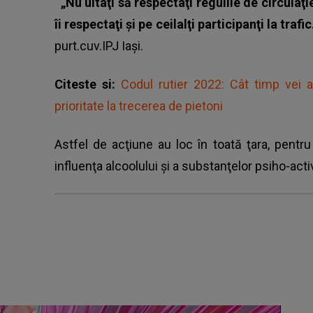
„Nu uitaţi să respectaţi regulile de circulaţ
îi respectaţi şi pe ceilalţi participanţi la trafic
purt.cuv.IPJ Iași.
Citeste si:
Codul rutier 2022: Cât timp vei
prioritate la trecerea de pietoni
Astfel de acţiune au loc în toată ţara, pent
influenţa alcoolului
şi a substanţelor psiho-acti