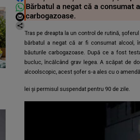
Bărbatul a negat că a consumat al
carbogazoase.
Tras pe dreapta la un control de rutină, șoferul
bărbatul a negat că ar fi consumat alcool, î
băuturile carbogazoase. După ce a fost testa
bucluc, încălcând grav legea. A scăpat de do
alcoolscopic, acest șofer s-a ales cu o amend
lei şi permisul suspendat pentru 90 de zile.