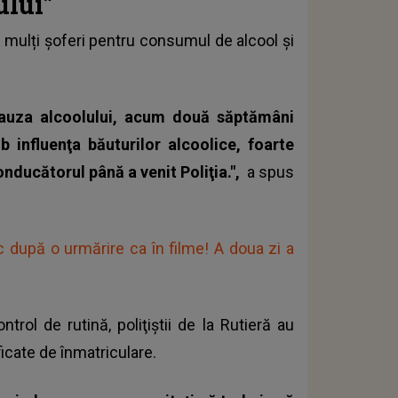
ului”
i mulți șoferi pentru
consumul de alcool şi
cauza alcoolului, acum două săptămâni
 influenţa băuturilor alcoolice, foarte
nducătorul până a venit Poliţia.",
a spus
fic după o urmărire ca în filme! A doua zi a
trol de rutină, poliţiştii de la Rutieră au
icate de înmatriculare.