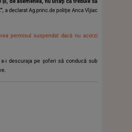
ie şi, de asemenea, nu uitaţi că trebuie să
.”
,
a declarat Ag.princ.de poliţie Anca Vîjiac
 avea permisul suspendat dacă nu acorzi
ru a-i descuraja pe şoferi să conducă sub
ve.