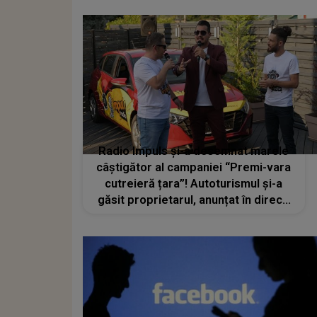
Radio Impuls și-a desemnat marele
câștigător al campaniei “Premi-vara
cutreieră țara”! Autoturismul și-a
găsit proprietarul, anunțat în direct,
la Kanal D, în cadrul evenimentului de
aseară!