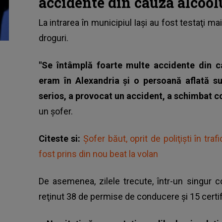
accidente din cauza alcool
La intrarea în municipiul Iaşi au fost testaţi ma
droguri
.
"Se întâmplă foarte multe accidente din 
eram în Alexandria şi o persoană aflată sub
serios, a provocat un accident, a schimbat co
un șofer.
Citeste si:
Şofer băut, oprit de poliţişti în tra
fost prins din nou beat la volan
De asemenea, zilele trecute, într-un singur con
reţinut 38 de permise de conducere şi 15 certif