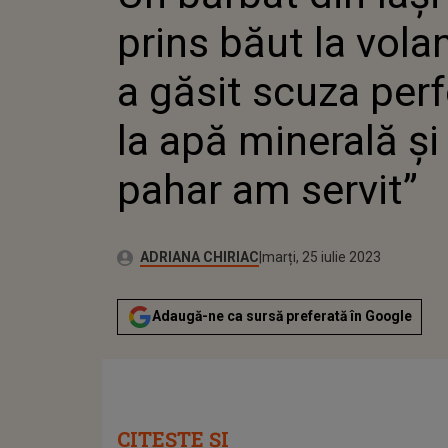
UN PAHAR AM SERV
prins băut la vola
a găsit scuza perf
la apă minerală şi
pahar am servit”
Publicat:
Autor:
luni, 25 iulie 2022
Actualizat:
ADRIANA CHIRIAC
marți, 25 iulie 2023
Adaugă-ne ca sursă preferată în Google
CITEȘTE ȘI