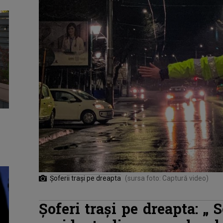
Şoferii traşi pe dreapta
(sursa foto: Captură video)
Şoferi traşi pe dreapta: „
S