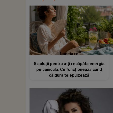
femeia.ro
5 soluții pentru a-ți recăpăta energia
pe caniculă. Ce funcționează când
căldura te epuizează