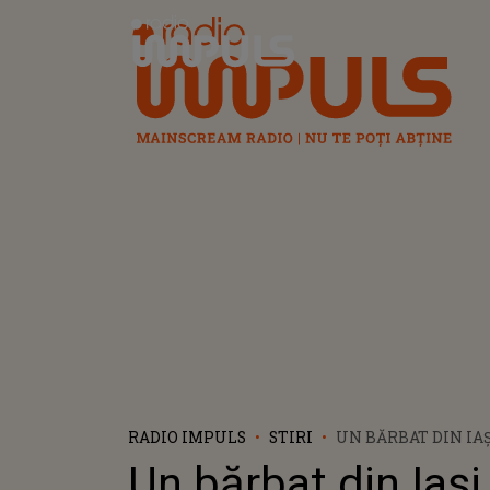
Radio Impuls
RADIO IMPULS
STIRI
UN BĂRBAT DIN IAȘ
LA VOLAN! ȘOFERUL
Un bărbat din Iași
PERFECTĂ: „DE LA 