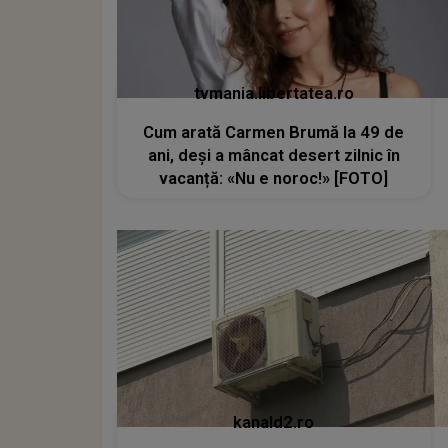
tvmania.libertatea.ro
Cum arată Carmen Brumă la 49 de
ani, deși a mâncat desert zilnic în
vacanță: «Nu e noroc!» [FOTO]
kanald2.ro