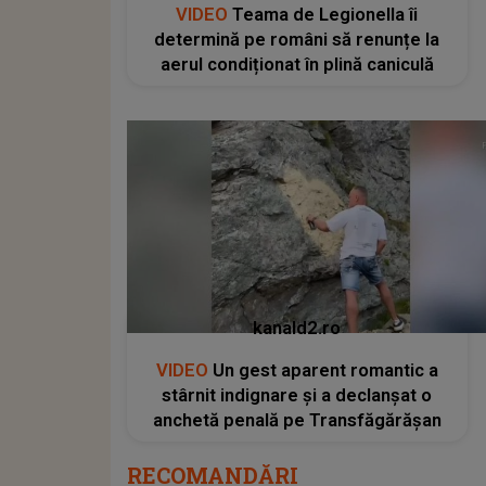
VIDEO
Teama de Legionella îi
determină pe români să renunțe la
aerul condiționat în plină caniculă
kanald2.ro
VIDEO
Un gest aparent romantic a
stârnit indignare și a declanșat o
anchetă penală pe Transfăgărășan
RECOMANDĂRI