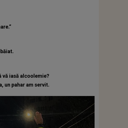
are.”
băiat.
ă vă iasă alcoolemie?
a, un pahar am servit.