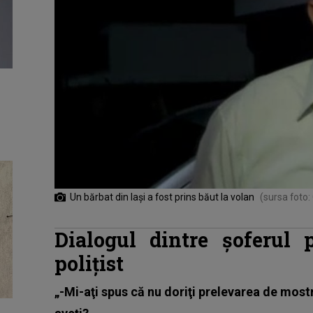
Un bărbat din Iași a fost prins băut la volan
(sursa foto:
Dialogul dintre șoferul 
polițist
„-Mi-aţi spus că nu doriţi prelevarea de mos