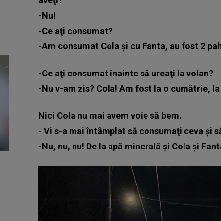
aveţi?
-Nu!
-Ce aţi consumat?
-Am consumat Cola şi cu Fanta, au fost 2 pah
-Ce aţi consumat înainte să urcaţi la volan?
-Nu v-am zis? Cola! Am fost la o cumătrie, la 
Nici Cola nu mai avem voie să bem.
- Vi s-a mai întâmplat să consumaţi ceva şi s
-Nu, nu, nu! De la apă minerală şi Cola şi Fant